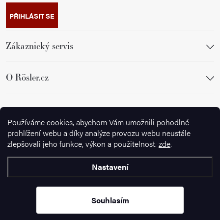
PŘIHLÁSIT SE
Zákaznický servis
O Rösler.cz
Sledujte nás
Používáme cookies, abychom Vám umožnili pohodlné
prohlížení webu a díky analýze provozu webu neustále
zlepšovali jeho funkce, výkon a použitelnost.
zde
.
Nastavení
Copyright 2026
Ignazrosler.cz
. Všechna práva vyhrazena.
Upravit
nastavení cookies
Souhlasím
Vytvořil Shoptet Premium