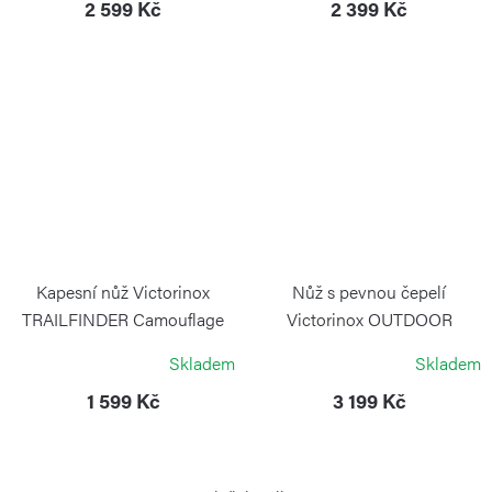
2 599 Kč
2 399 Kč
Kapesní nůž Victorinox
Nůž s pevnou čepelí
TRAILFINDER Camouflage
Victorinox OUTDOOR
MASTERr MIC S
VICTORINOX
Skladem
Skladem
VICTORINOX
1 599 Kč
3 199 Kč