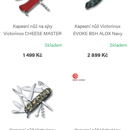
d
s
u
p
k
r
Kapesní nůž na sýry
Kapesní nůž Victorinox
t
o
Victorinox CHEESE MASTER
EVOKE BSH ALOX Navy
červený
Camouflage
ů
d
Skladem
Skladem
VICTORINOX
VICTORINOX
u
1 499 Kč
2 899 Kč
k
t
ů
Kapesní nůž Victorinox
Kapesní nůž Victorinox