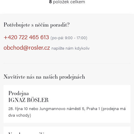
8
položek celkem
O
v
Z
l
Potřebujete s něčím poradit?
á
á
p
d
+420 722 465 613
(po-pá: 9:00 - 17:00)
a
a
obchod@rosler.cz
napište nám kdykoliv
c
t
í
í
p
r
Navštivte nás na našich prodejnách
v
k
Prodejna
y
IGNAZ RÖSLER
v
28. října 10 nebo Jungmannovo náměstí 5, Praha 1 (prodejna má
ý
dva vchody)
p
i