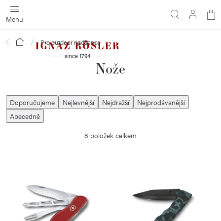
Přejít
N
na
obsah
ko
Domů
Pro outdoor nadšence
Nože
Ř
Doporučujeme
Nejlevnější
Nejdražší
Nejprodávanější
a
Abecedně
z
8
položek celkem
e
n
í
V
p
ý
r
p
o
i