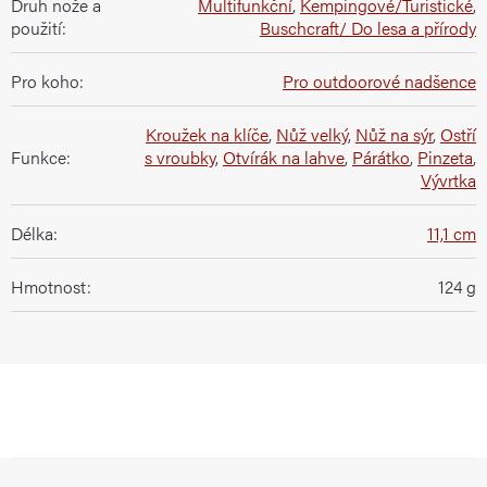
Druh nože a
Multifunkční
,
Kempingové/Turistické
,
použití
:
Buschcraft/ Do lesa a přírody
Pro koho
:
Pro outdoorové nadšence
Kroužek na klíče
,
Nůž velký
,
Nůž na sýr
,
Ostří
Funkce
:
s vroubky
,
Otvírák na lahve
,
Párátko
,
Pinzeta
,
Vývrtka
Délka
:
11,1 cm
Hmotnost
:
124 g
Z