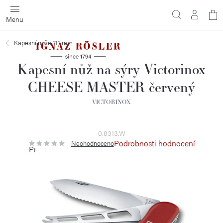
Přejít
N
na
obsah
ko
Kapesní nože 111 mm
Kapesní nůž na sýry Victorinox
CHEESE MASTER červený
VICTORINOX
0.8313.W
Podrobnosti hodnocení
Neohodnoceno
Průměrné
hodnocení
produktu
je
0,0
z
5
hvězdiček.