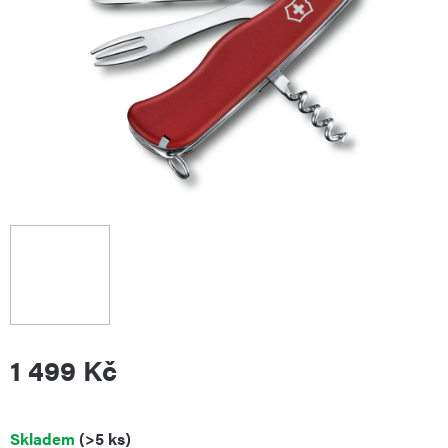
1 499 Kč
Měrná
Skladem
(>5 ks)