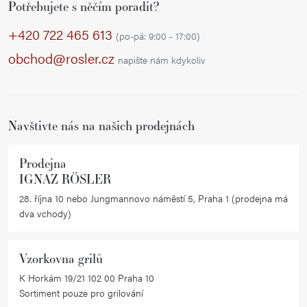
Potřebujete s něčím poradit?
á
p
+420 722 465 613
(po-pá: 9:00 - 17:00)
a
obchod@rosler.cz
napište nám kdykoliv
t
í
Navštivte nás na našich prodejnách
Prodejna
IGNAZ RÖSLER
28. října 10 nebo Jungmannovo náměstí 5, Praha 1 (prodejna má
dva vchody)
Vzorkovna grilů
K Horkám 19/21 102 00 Praha 10
Sortiment pouze pro grilování