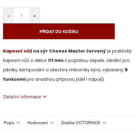
cena:
−
+
PŘIDAT DO KOŠÍKU
Kapesní nůž
na sýr Cheese Master červený
je praktický
kapesní nůž o délce
111 mm
s pojistkou čepele. Ideální pro
pikniky, kempování a všechny milovníky sýra, vybavený
8
funkcemi
pro snadnou přípravu jídel i nápojů.
Detailní informace
Popis
Hodnocení
Značka
VICTORINOX