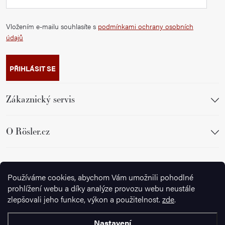
Vložením e-mailu souhlasíte s
podmínkami ochrany osobních
údajů
PŘIHLÁSIT SE
Zákaznický servis
O Rösler.cz
Sledujte nás
Používáme cookies, abychom Vám umožnili pohodlné
prohlížení webu a díky analýze provozu webu neustále
zlepšovali jeho funkce, výkon a použitelnost.
zde
.
Nastavení