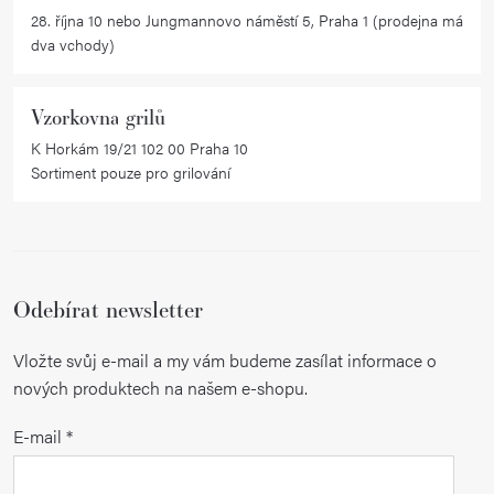
v
28. října 10 nebo Jungmannovo náměstí 5, Praha 1 (prodejna má
ý
dva vchody)
p
i
Vzorkovna grilů
s
K Horkám 19/21 102 00 Praha 10
u
Sortiment pouze pro grilování
Odebírat newsletter
Vložte svůj e-mail a my vám budeme zasílat informace o
nových produktech na našem e-shopu.
E-mail