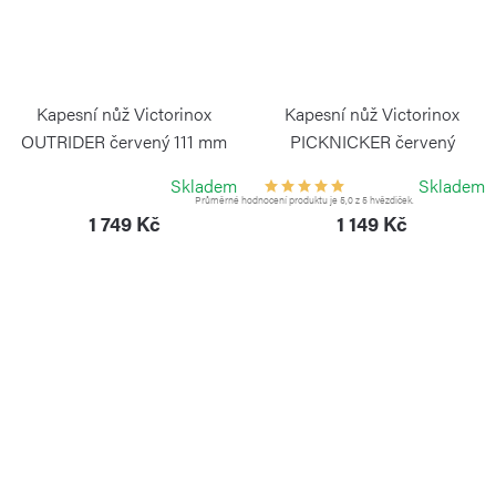
Kapesní nůž Victorinox
Kapesní nůž Victorinox
OUTRIDER červený 111 mm
PICKNICKER červený
VICTORINOX
VICTORINOX
Skladem
Skladem
Průměrné hodnocení produktu je 5,0 z 5 hvězdiček.
1 749 Kč
1 149 Kč