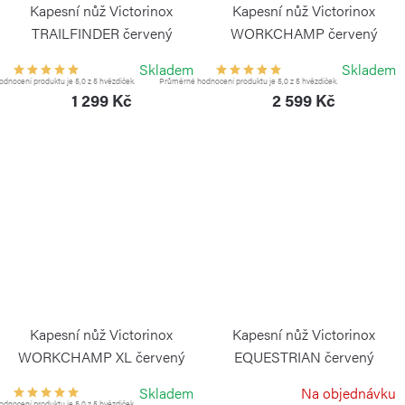
Kapesní nůž Victorinox
Kapesní nůž Victorinox
TRAILFINDER červený
WORKCHAMP červený
VICTORINOX
VICTORINOX
Skladem
Skladem
dnocení produktu je 5,0 z 5 hvězdiček.
Průměrné hodnocení produktu je 5,0 z 5 hvězdiček.
1 299 Kč
2 599 Kč
Kapesní nůž Victorinox
Kapesní nůž Victorinox
WORKCHAMP XL červený
EQUESTRIAN červený
VICTORINOX
VICTORINOX
Skladem
Na objednávku
dnocení produktu je 5,0 z 5 hvězdiček.