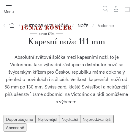
Přejít
N
na
obsah
ko
Domů
OUTDOOR A VOLNÝ ČAS
NOŽE
Victorinox
Kapesní nože 111 mm
Absolutní světová špička mezi kapesními noži, to je
Victorinox. Jako výhradní zástupce a distributor nožů se
švýcarským křížem pro Českou republiku máme dokonalý
přehled o novinkách i stálicích. Velikosti kapesních nožů od
58 mm po 130 mm, Swiss card, kleště SwissTool a nejrůznější
příslušenství. Jsme odborníci na Victorinox a rádi pomůžeme
s výběrem.
Ř
Doporučujeme
Nejlevnější
Nejdražší
Nejprodávanější
a
Abecedně