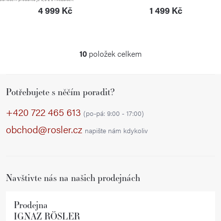
4 999 Kč
1 499 Kč
10
položek celkem
O
v
Z
l
Potřebujete s něčím poradit?
á
á
p
d
+420 722 465 613
(po-pá: 9:00 - 17:00)
a
a
obchod@rosler.cz
napište nám kdykoliv
c
t
í
í
p
r
Navštivte nás na našich prodejnách
v
k
Prodejna
y
IGNAZ RÖSLER