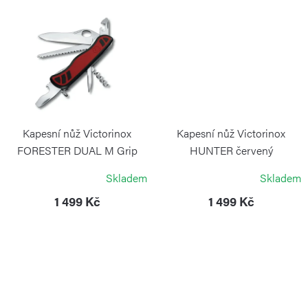
ů
Kapesní nůž Victorinox
Kapesní nůž Victorinox
FORESTER DUAL M Grip
HUNTER červený
červený
VICTORINOX
Skladem
Skladem
VICTORINOX
1 499 Kč
1 499 Kč