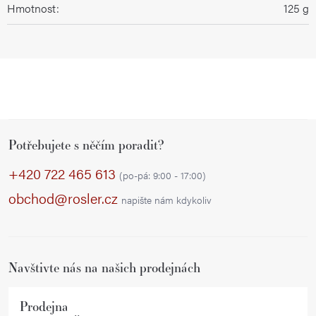
Hmotnost
:
125 g
Z
Potřebujete s něčím poradit?
á
p
+420 722 465 613
(po-pá: 9:00 - 17:00)
a
obchod@rosler.cz
napište nám kdykoliv
t
í
Navštivte nás na našich prodejnách
Prodejna