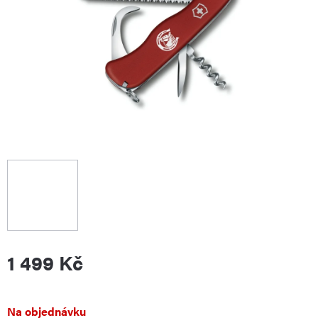
1 499 Kč
Měrná
Na objednávku