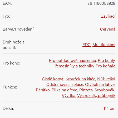
EAN
:
7611160058928
Typ
:
Zavírací
Barva/Provedení
:
Červená
Druh nože a
EDC
,
Multifunkční
použití
:
Pro outdoorové nadšence
,
Pro kutily,
Pro koho
:
řemeslníky a techniky
,
Pro koňaře
Čistič kopyt
,
Kroužek na klíče
,
Nůž velký
,
Odstraňovač izolace
,
Otvírák na lahve
,
Funkce
:
Párátko
,
Pilka na dřevo
,
Pinzeta
,
Šroubovák
,
Vývrtka
,
Výstružník, průbojník
Délka
:
11,1 cm