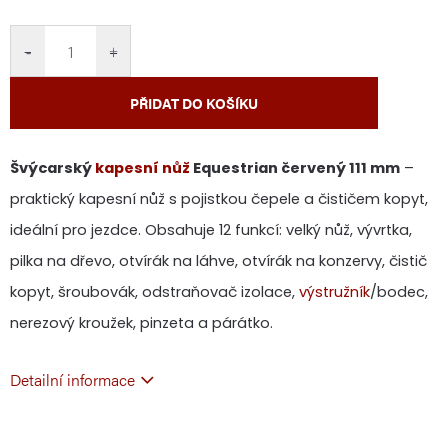
cena:
−
+
PŘIDAT DO KOŠÍKU
Švýcarský
kapesní nůž
Equestrian červený 111 mm
–
praktický kapesní nůž s pojistkou čepele a čističem kopyt,
ideální pro jezdce. Obsahuje 12 funkcí: velký nůž, vývrtka,
pilka na dřevo, otvírák na láhve, otvírák na konzervy, čistič
kopyt, šroubovák, odstraňovač izolace,
výstružník
/bodec,
nerezový kroužek, pinzeta a párátko.
Detailní informace