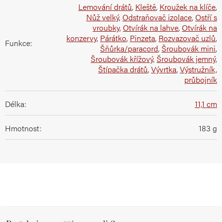
Lemování drátů
,
Kleště
,
Kroužek na klíče
,
Nůž velký
,
Odstraňovač izolace
,
Ostří s
vroubky
,
Otvírák na lahve
,
Otvírák na
konzervy
,
Párátko
,
Pinzeta
,
Rozvazovač uzlů
,
Funkce
:
Šňůrka/paracord
,
Šroubovák mini
,
Šroubovák křížový
,
Šroubovák jemný
,
Štípačka drátů
,
Vývrtka
,
Výstružník,
průbojník
Délka
:
11,1 cm
Hmotnost
:
183 g
Z