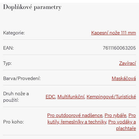
Doplňkové parametry
Kategorie
:
Kapesní nože 111 mm
EAN
:
7611160063205
Typ
:
Zavírací
Barva/Provedení
:
Maskáčová
Druh nože a
EDC
,
Multifunkční
,
Kempingové/Turistické
použití
:
Pro outdoorové nadšence
,
Pro rybáře
,
Pro
Pro koho
:
kutily, řemeslníky a techniky
,
Pro vodáky a
plachtaře