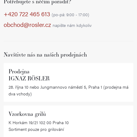
Potřebujete s něčím poradit?
á
p
+420 722 465 613
(po-pá: 9:00 - 17:00)
a
obchod@rosler.cz
napište nám kdykoliv
t
í
Navštivte nás na našich prodejnách
Prodejna
IGNAZ RÖSLER
28. října 10 nebo Jungmannovo náměstí 5, Praha 1 (prodejna má
dva vchody)
Vzorkovna grilů
K Horkám 19/21 102 00 Praha 10
Sortiment pouze pro grilování