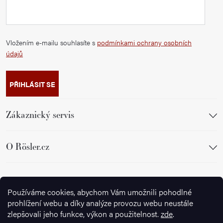
Vložením e-mailu souhlasíte s
podmínkami ochrany osobních
údajů
PŘIHLÁSIT SE
Zákaznický servis
O Rösler.cz
Sledujte nás
Používáme cookies, abychom Vám umožnili pohodlné
prohlížení webu a díky analýze provozu webu neustále
zlepšovali jeho funkce, výkon a použitelnost.
zde
.