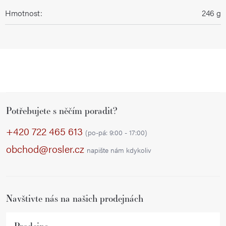
Hmotnost
:
246 g
Z
Potřebujete s něčím poradit?
á
p
+420 722 465 613
(po-pá: 9:00 - 17:00)
a
obchod@rosler.cz
napište nám kdykoliv
t
í
Navštivte nás na našich prodejnách
Prodejna