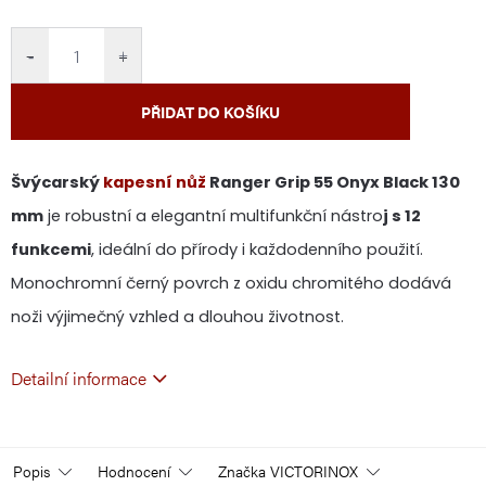
cena:
−
+
PŘIDAT DO KOŠÍKU
Švýcarský
kapesní nůž
Ranger Grip 55 Onyx Black 130
mm
je robustní a elegantní multifunkční nástro
j s 12
funkcemi
, ideální do přírody i každodenního použití.
Monochromní černý povrch z oxidu chromitého dodává
noži výjimečný vzhled a dlouhou životnost.
Detailní informace
Popis
Hodnocení
Značka
VICTORINOX