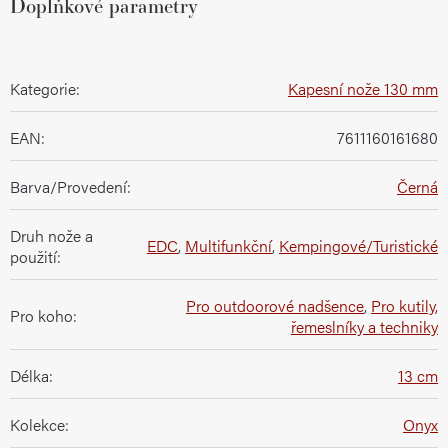
Doplňkové parametry
Kategorie
:
Kapesní nože 130 mm
EAN
:
7611160161680
Barva/Provedení
:
Černá
Druh nože a
EDC
,
Multifunkční
,
Kempingové/Turistické
použití
:
Pro outdoorové nadšence
,
Pro kutily,
Pro koho
:
řemeslníky a techniky
Délka
:
13 cm
Kolekce
:
Onyx