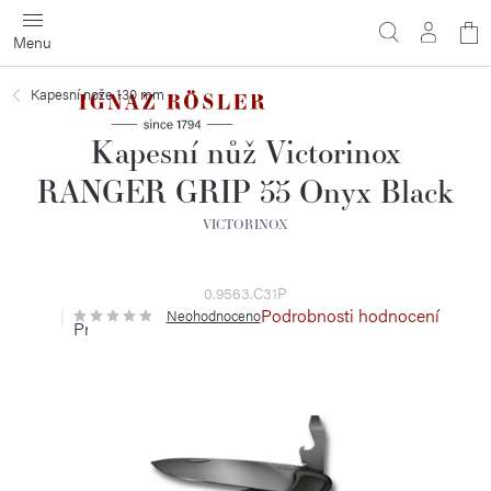
Přejít
N
na
obsah
ko
Kapesní nože 130 mm
Kapesní nůž Victorinox
RANGER GRIP 55 Onyx Black
VICTORINOX
0.9563.C31P
Podrobnosti hodnocení
Neohodnoceno
Průměrné
hodnocení
produktu
je
0,0
z
5
hvězdiček.