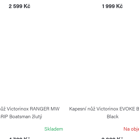
2 599 Kč
1 999 Kč
nůž Victorinox RANGER MW
Kapesní nůž Victorinox EVOKE
RIP Boatsman žlutý
Black
VICTORINOX
VICTORINOX
Skladem
Na obj