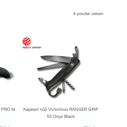
8
položek celkem
R PRO M
Kapesní nůž Victorinox RANGER GRIP
55 Onyx Black
VICTORINOX