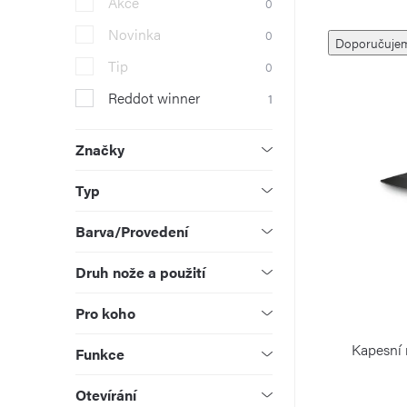
Akce
0
r
Ř
Novinka
0
Doporučuje
a
a
Tip
0
n
Reddot winner
1
z
V
n
e
ý
Značky
í
n
p
Typ
p
í
i
Barva/Provedení
a
p
s
Druh nože a použití
n
r
p
Pro koho
e
o
r
Kapesní
Funkce
l
d
o
Otevírání