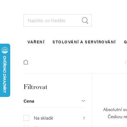
Přejít
na
obsah
VAŘENÍ
STOLOVÁNÍ A SERVÍROVÁNÍ
G
Do
P
o
Cena
s
Absolutní sv
Českou re
Na skladě
7
t