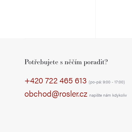
Z
á
Potřebujete s něčím poradit?
p
+420 722 465 613
a
(po-pá: 9:00 - 17:00)
t
obchod@rosler.cz
napište nám kdykoliv
í