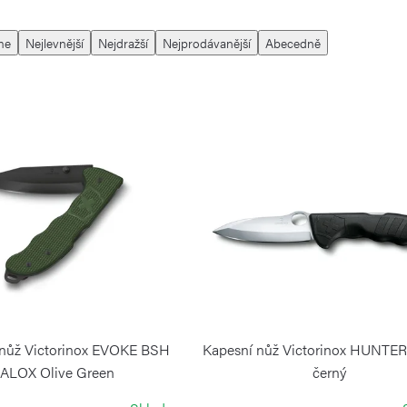
me
Nejlevnější
Nejdražší
Nejprodávanější
Abecedně
 nůž Victorinox EVOKE BSH
Kapesní nůž Victorinox HUNTE
ALOX Olive Green
černý
VICTORINOX
VICTORINOX