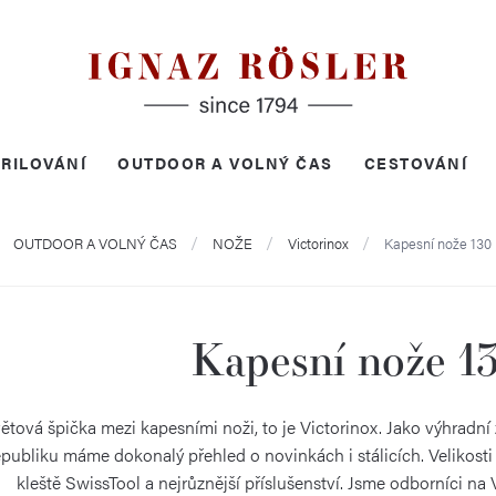
RILOVÁNÍ
OUTDOOR A VOLNÝ ČAS
CESTOVÁNÍ
mů
OUTDOOR A VOLNÝ ČAS
NOŽE
Victorinox
Kapesní nože 13
Kapesní nože 
ětová špička mezi kapesními noži, to je Victorinox. Jako výhradní
publiku máme dokonalý přehled o novinkách i stálicích. Velikos
kleště SwissTool a nejrůznější příslušenství. Jsme odborníci n