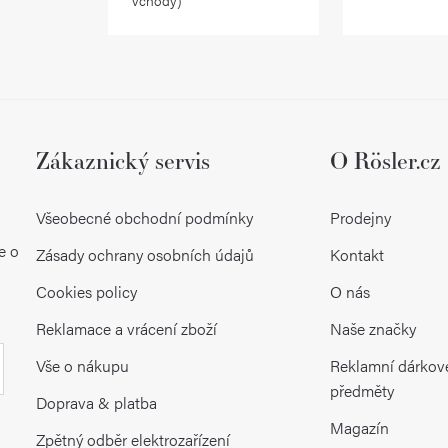
vchody)
v
k
y
v
ý
Zákaznický servis
O Rösler.cz
p
Všeobecné obchodní podmínky
Prodejny
i
e o
Zásady ochrany osobních údajů
Kontakt
s
Cookies policy
O nás
u
Reklamace a vrácení zboží
Naše značky
Vše o nákupu
Reklamní dárkov
předměty
Doprava & platba
Magazín
Zpětný odběr elektrozařízení