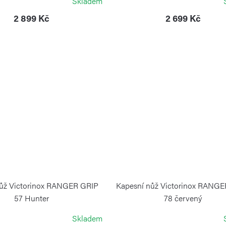
Skladem
2 899 Kč
2 699 Kč
nůž Victorinox RANGER GRIP
Kapesní nůž Victorinox RANG
57 Hunter
78 červený
VICTORINOX
VICTORINOX
Skladem