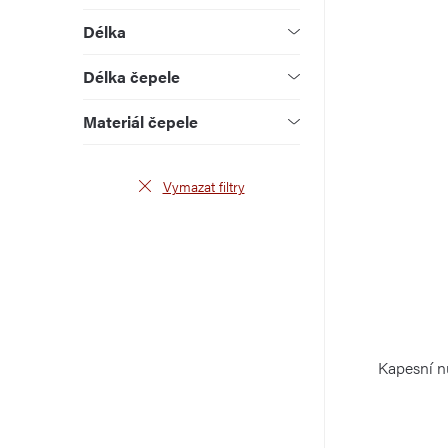
u
d
Délka
k
u
Délka čepele
t
k
Materiál čepele
ů
t
ů
Vymazat filtry
Kapesní 