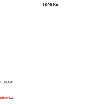
1 999 Kč
 BS ALOX
ednávku