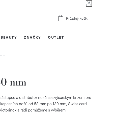
Nákupní
Prázdný košík
košík
BEAUTY
ZNAČKY
OUTLET
0 mm
130 mm
 zástupce a distributor nožů se švýcarským křížem pro
ti kapesních nožů od 58 mm po 130 mm, Swiss card,
a Victorinox a rádi pomůžeme s výběrem.