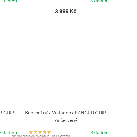
Skladem
Skladem
3 999 Kč
ER GRIP
Kapesní nůž Victorinox RANGER GRIP
79 červený
VICTORINOX
Skladem
Skladem
Průměrné hodnocení produktu je 5,0 z 5 hvězdiček.