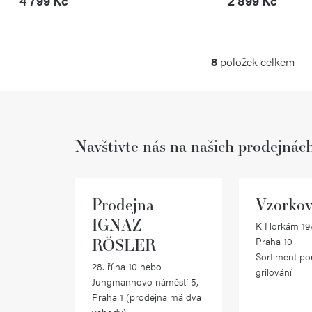
4 799 Kč
2 899 Kč
8
položek celkem
O
v
l
Navštivte nás na našich prodejnác
á
d
a
Prodejna
Vzorkov
c
IGNAZ
K Horkám 19/
RÖSLER
Praha 10
í
Sortiment po
28. října 10 nebo
p
grilování
Jungmannovo náměstí 5,
r
Praha 1 (prodejna má dva