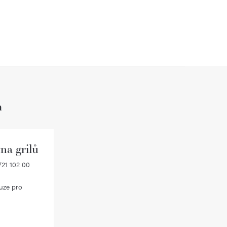
h
na grilů
21 102 00
uze pro