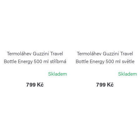
Termoláhev Guzzini Travel
Termoláhev Guzzini Travel
Bottle Energy 500 ml stříbrná
Bottle Energy 500 ml světle
modrá
GUZZINI
Skladem
Skladem
GUZZINI
799 Kč
799 Kč