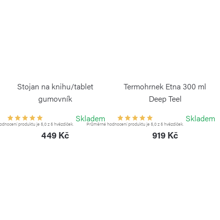
Stojan na knihu/tablet
Termohrnek Etna 300 ml
gumovník
Deep Teel
CONTINENTA
KAMBUKKA
Skladem
Skladem
dnocení produktu je 5,0 z 5 hvězdiček.
Průměrné hodnocení produktu je 5,0 z 5 hvězdiček.
449 Kč
919 Kč