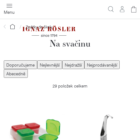
Přejít
N
na
obsah
ko
Domů
Zpátky do školy
Na svačinu
Ř
Doporučujeme
Nejlevnější
Nejdražší
Nejprodávanější
a
Abecedně
z
29
položek celkem
e
n
í
V
p
ý
r
p
o
i