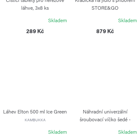
láhve, 3x8 ks
STORE&GO
KAMBUKKA
GUZZINI
Skladem
Skladem
289 Kč
879 Kč
Láhev Elton 500 ml Ice Green
Náhradní univerzální
šroubovací víčko šedé -
KAMBUKKA
Kambukka Reno
Skladem
Skladem
KAMBUKKA