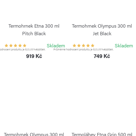
Termohrnek Etna 300 ml
Termohrnek Olympus 300 ml
Pitch Black
Jet Black
KAMBUKKA
KAMBUKKA
Skladem
Skladem
dnocení produktu je 5,0 z 5 hvězdiček.
Průměrné hodnocení produktu je 5,0 z 5 hvězdiček.
919 Kč
749 Kč
Termohrnek Olympus 300 ml
Termoláhev Etna Grip 500 ml