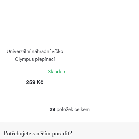
Univerzální náhradní víčko
Olympus přepínací
KAMBUKKA
Skladem
259 Kč
29
položek celkem
O
v
Z
l
Potřebujete s něčím poradit?
á
á