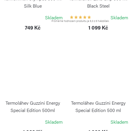
Silk Blue
Black Steel
KAMBUKKA
KAMBUKKA
Skladem
Skladem
Průměrné hodnocení produktu je 5,0 z 5 hvězdiček.
749 Kč
1 099 Kč
Termoláhev Guzzini Energy
Termoláhev Guzzini Energy
Special Edition 500ml
Special Edition 500 ml
stříbrná
růžovo-zlatá
Skladem
Skladem
GUZZINI
GUZZINI