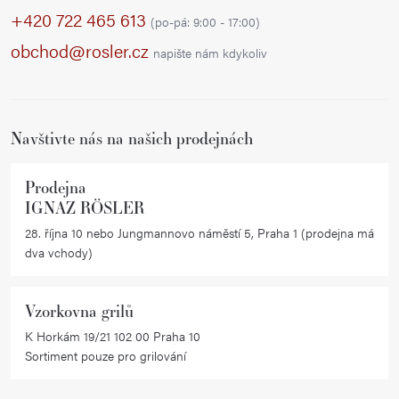
p
d
+420 722 465 613
(po-pá: 9:00 - 17:00)
a
a
obchod@rosler.cz
napište nám kdykoliv
c
t
í
í
p
r
Navštivte nás na našich prodejnách
v
k
Prodejna
y
IGNAZ RÖSLER
v
28. října 10 nebo Jungmannovo náměstí 5, Praha 1 (prodejna má
ý
dva vchody)
p
i
Vzorkovna grilů
s
K Horkám 19/21 102 00 Praha 10
u
Sortiment pouze pro grilování