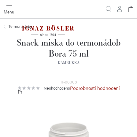
Přejít
N
na
obsah
ko
Termonádoby
Snack miska do termonádob
Bora 75 ml
KAMBUKKA
11-06008
Podrobnosti hodnocení
Neohodnoceno
Průměrné
hodnocení
produktu
je
0,0
z
5
hvězdiček.