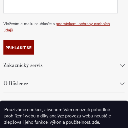
Vložením e-mailu souhlasíte s
podmínkami ochrany osobních
údajů
PŘIHLÁSIT SE
Zákaznický servis
O Rösler.cz
Sledujte nás
Používáme cookies, abychom Vám umožnili pohodlné
prohlížení webu a díky analýze provozu webu neustále
zlepšovali jeho funkce, výkon a použitelnost.
zde
.