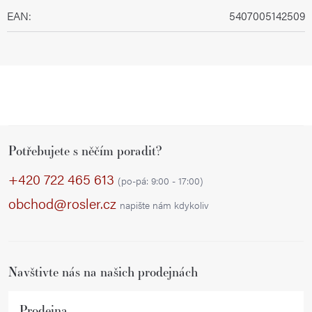
EAN
:
5407005142509
Z
Potřebujete s něčím poradit?
á
p
+420 722 465 613
(po-pá: 9:00 - 17:00)
a
obchod@rosler.cz
napište nám kdykoliv
t
í
Navštivte nás na našich prodejnách
Prodejna