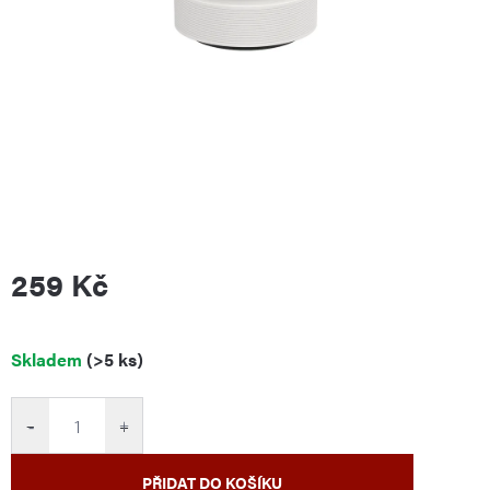
259 Kč
Měrná
Skladem
(>5 ks)
cena:
−
+
PŘIDAT DO KOŠÍKU