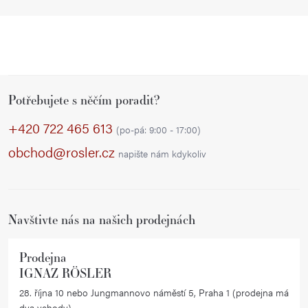
Z
Potřebujete s něčím poradit?
á
p
+420 722 465 613
(po-pá: 9:00 - 17:00)
a
obchod@rosler.cz
napište nám kdykoliv
t
í
Navštivte nás na našich prodejnách
Prodejna
IGNAZ RÖSLER
28. října 10 nebo Jungmannovo náměstí 5, Praha 1 (prodejna má
dva vchody)