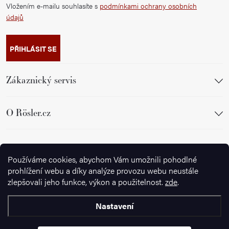
Vložením e-mailu souhlasíte s
podmínkami ochrany osobních
údajů
PŘIHLÁSIT SE
Zákaznický servis
O Rösler.cz
Sledujte nás
Používáme cookies, abychom Vám umožnili pohodlné
prohlížení webu a díky analýze provozu webu neustále
zlepšovali jeho funkce, výkon a použitelnost.
zde
.
Nastavení
Copyright 2026
Ignazrosler.cz
. Všechna práva vyhrazena.
Upravit