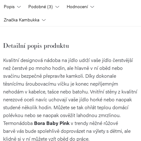
Popis
Podobné (3)
Hodnocení
Značka
Kambukka
Detailní popis produktu
Kvalitní designová nádoba na jídlo udrží vaše jídlo čerstvější
než čerstvé po mnoho hodin, ale hlavně v ní oběd nebo
svačinu bezpečně přepravíte kamkoli. Díky dokonale
těsnícímu šroubovacímu víčku je konec nepříjemným
nehodám v kabelce, tašce nebo batohu. Vnitřní stěny z kvalitní
nerezové oceli navíc uchovají vaše jídlo horké nebo naopak
studené několik hodin. Můžete se tak ohřát teplou domácí
polévkou nebo se naopak osvěžit lahodnou zmrzlinou.
Termonádoba
Bora Baby Pink
v trendy něžné růžové
barvě vás bude spolehlivě doprovázet na výlety s dětmi, ale
klidně si v ní můžete vzít oběd do práce.