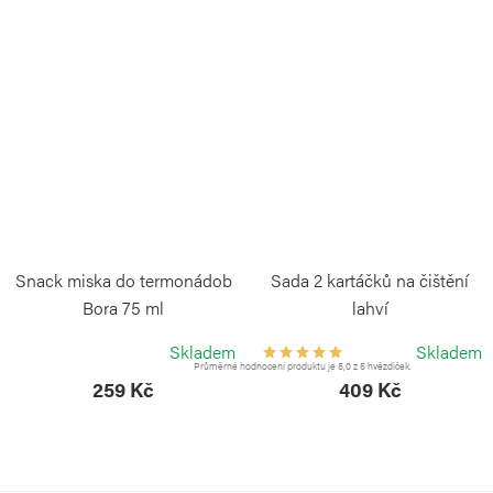
Snack miska do termonádob
Sada 2 kartáčků na čištění
Bora 75 ml
lahví
KAMBUKKA
KAMBUKKA
Skladem
Skladem
Průměrné hodnocení produktu je 5,0 z 5 hvězdiček.
259 Kč
409 Kč