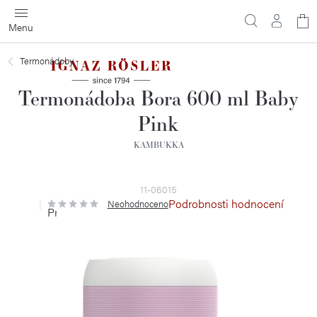
Přejít
N
na
obsah
ko
Termonádoby
Termonádoba Bora 600 ml Baby
Pink
KAMBUKKA
11-06015
Podrobnosti hodnocení
Neohodnoceno
Průměrné
hodnocení
produktu
je
0,0
z
5
hvězdiček.