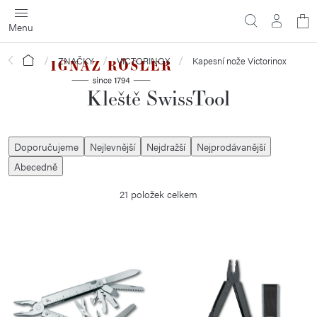
Přejít
N
na
obsah
ko
Domů
ZNAČKY
VICTORINOX
Kapesní nože Victorinox
Kleště SwissTool
Ř
Doporučujeme
Nejlevnější
Nejdražší
Nejprodávanější
a
Abecedně
z
21
položek celkem
e
n
í
V
p
ý
r
p
o
i