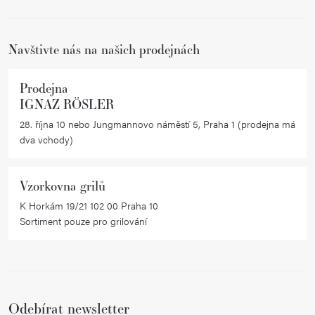
í
í
p
r
Navštivte nás na našich prodejnách
v
k
Prodejna
y
IGNAZ RÖSLER
v
28. října 10 nebo Jungmannovo náměstí 5, Praha 1 (prodejna má
ý
dva vchody)
p
i
Vzorkovna grilů
s
K Horkám 19/21 102 00 Praha 10
u
Sortiment pouze pro grilování
Odebírat newsletter