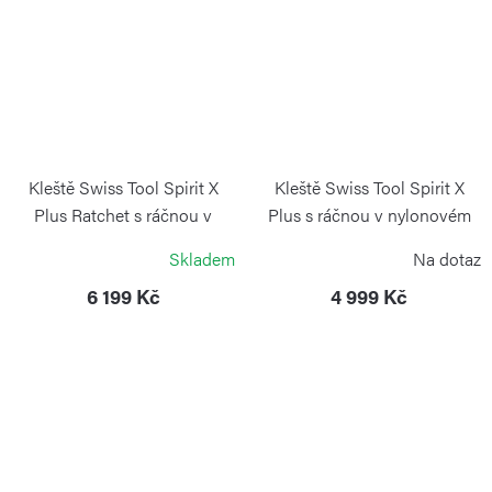
Kleště Swiss Tool Spirit X
Kleště Swiss Tool Spirit X
Plus Ratchet s ráčnou v
Plus s ráčnou v nylonovém
nylonovém pouzdře
pouzdře
Skladem
Na dotaz
VICTORINOX
VICTORINOX
6 199 Kč
4 999 Kč