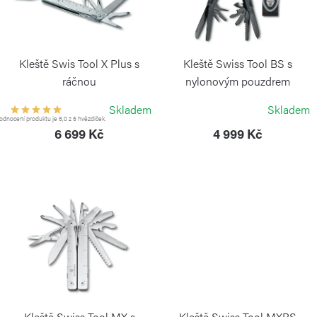
d
s
u
p
k
r
Kleště Swis Tool X Plus s
Kleště Swiss Tool BS s
t
o
ráčnou
nylonovým pouzdrem
ů
VICTORINOX
VICTORINOX
d
Skladem
Skladem
dnocení produktu je 5,0 z 5 hvězdiček.
u
6 699 Kč
4 999 Kč
k
t
ů
Kleště Swiss Tool MX s
Kleště Swiss Tool MXBS