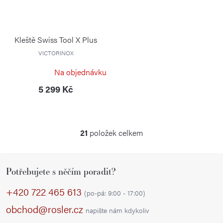
Kleště Swiss Tool X Plus
VICTORINOX
Na objednávku
5 299 Kč
21
položek celkem
O
v
Z
l
Potřebujete s něčím poradit?
á
á
p
d
+420 722 465 613
(po-pá: 9:00 - 17:00)
a
a
obchod@rosler.cz
napište nám kdykoliv
c
t