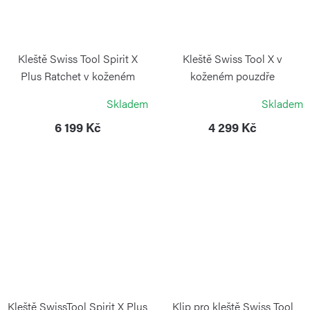
Kleště Swiss Tool Spirit X
Kleště Swiss Tool X v
Plus Ratchet v koženém
koženém pouzdře
pouzdře
VICTORINOX
Skladem
Skladem
VICTORINOX
6 199 Kč
4 299 Kč
Kleště SwissTool Spirit X Plus
Klip pro kleště Swiss Tool