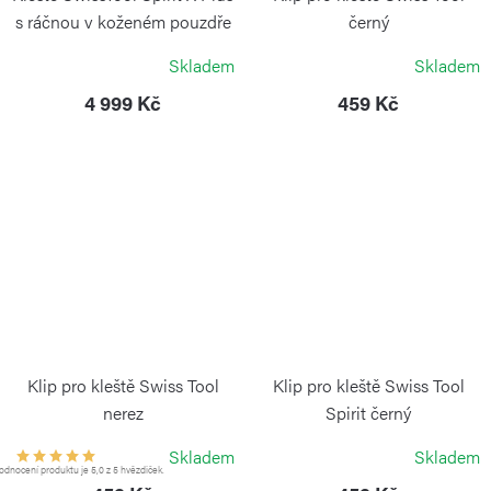
s ráčnou v koženém pouzdře
černý
VICTORINOX
VICTORINOX
Skladem
Skladem
4 999 Kč
459 Kč
Klip pro kleště Swiss Tool
Klip pro kleště Swiss Tool
nerez
Spirit černý
VICTORINOX
VICTORINOX
Skladem
Skladem
dnocení produktu je 5,0 z 5 hvězdiček.