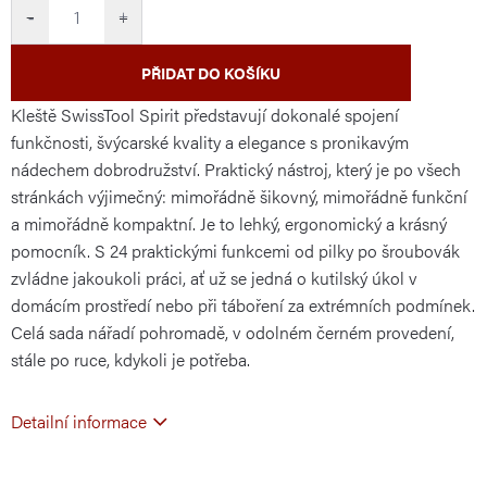
cena:
−
+
PŘIDAT DO KOŠÍKU
Kleště SwissTool Spirit představují dokonalé spojení
funkčnosti, švýcarské kvality a elegance s pronikavým
nádechem dobrodružství. Praktický nástroj, který je po všech
stránkách výjimečný: mimořádně šikovný, mimořádně funkční
a mimořádně kompaktní. Je to lehký, ergonomický a krásný
pomocník. S 24 praktickými funkcemi od pilky po šroubovák
zvládne jakoukoli práci, ať už se jedná o kutilský úkol v
domácím prostředí nebo při táboření za extrémních podmínek.
Celá sada nářadí pohromadě, v odolném černém provedení,
stále po ruce, kdykoli je potřeba.
Detailní informace