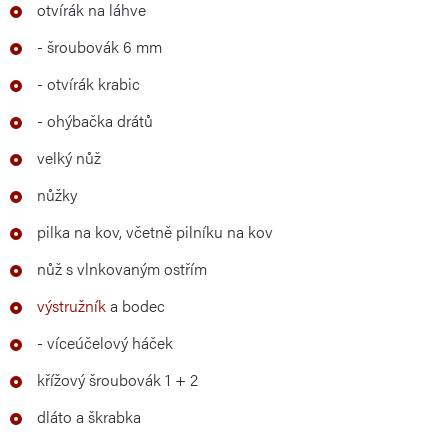
otvírák na láhve
- šroubovák 6 mm
- otvírák krabic
- ohýbačka drátů
velký nůž
nůžky
pilka na kov, včetně pilníku na kov
nůž s vlnkovaným ostřím
výstružník
a bodec
- víceúčelový háček
křížový šroubovák 1 + 2
dláto a škrabka