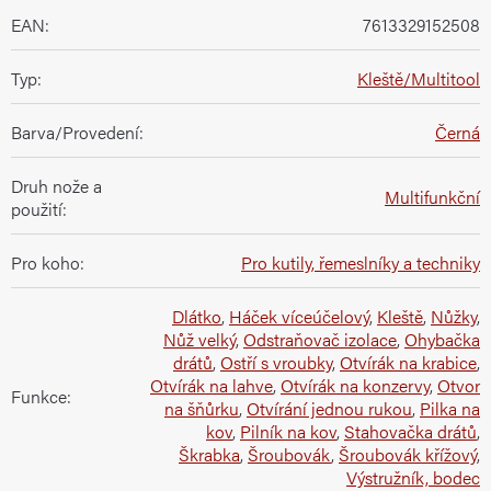
EAN
:
7613329152508
Typ
:
Kleště/Multitool
Barva/Provedení
:
Černá
Druh nože a
Multifunkční
použití
:
Pro koho
:
Pro kutily, řemeslníky a techniky
Dlátko
,
Háček víceúčelový
,
Kleště
,
Nůžky
,
Nůž velký
,
Odstraňovač izolace
,
Ohybačka
drátů
,
Ostří s vroubky
,
Otvírák na krabice
,
Otvírák na lahve
,
Otvírák na konzervy
,
Otvor
Funkce
:
na šňůrku
,
Otvírání jednou rukou
,
Pilka na
kov
,
Pilník na kov
,
Stahovačka drátů
,
Škrabka
,
Šroubovák
,
Šroubovák křížový
,
Výstružník, bodec