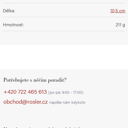
Délka
:
10,5 cm
Hmotnost
:
211 g
Z
Potřebujete s něčím poradit?
á
p
+420 722 465 613
(po-pá: 9:00 - 17:00)
a
obchod@rosler.cz
napište nám kdykoliv
t
í