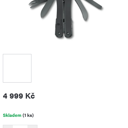
4 999 Kč
Měrná
Skladem
(1 ks)