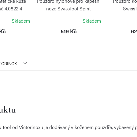
tetické kůže
Pouzdro nylonové pro kapesní
Pouzdro ko
né 4.0822.4
nože SwissTool Spirit
SwissT
INOX
VICTORINOX
VIC
Skladem
Skladem
 Kč
519 Kč
62
TORINOX
duktu
s Tool od Victorinoxu je dodávaný v koženém pouzdře, vybavený po