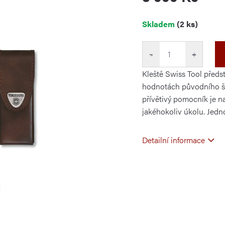
Měrná
Skladem
(2 ks)
cena:
−
+
Kleště Swiss Tool předst
hodnotách původního šv
přívětivý pomocník je n
jakéhokoliv úkolu. Jedn
Detailní informace