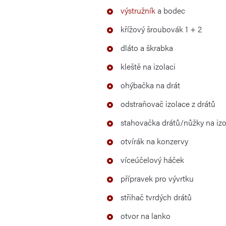
výstružník
a bodec
křížový šroubovák 1 + 2
dláto a škrabka
kleště na izolaci
ohýbačka na drát
odstraňovač izolace z drátů
stahovačka drátů/nůžky na izo
otvírák na konzervy
víceúčelový háček
přípravek pro vývrtku
střihač tvrdých drátů
otvor na lanko