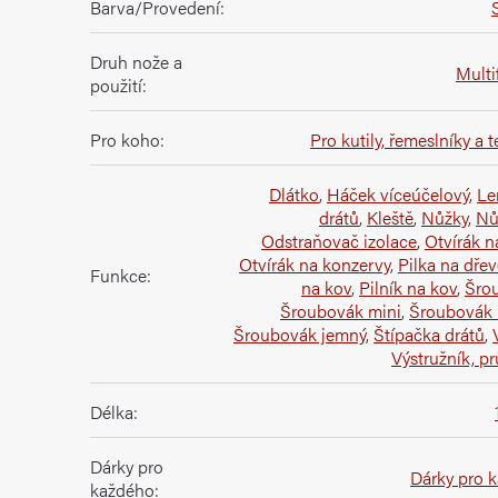
Barva/Provedení
:
Druh nože a
Multi
použití
:
Pro koho
:
Pro kutily, řemeslníky a 
Dlátko
,
Háček víceúčelový
,
Le
drátů
,
Kleště
,
Nůžky
,
Nů
Odstraňovač izolace
,
Otvírák n
Otvírák na konzervy
,
Pilka na dře
Funkce
:
na kov
,
Pilník na kov
,
Šro
Šroubovák mini
,
Šroubovák 
Šroubovák jemný
,
Štípačka drátů
,
Výstružník, p
Délka
:
Dárky pro
Dárky pro 
každého
: