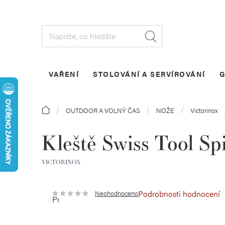
Přejít
na
obsah
VAŘENÍ
STOLOVÁNÍ A SERVÍROVÁNÍ
G
Domů
OUTDOOR A VOLNÝ ČAS
NOŽE
Victorinox
Kleště Swiss Tool Spi
VICTORINOX
Podrobnosti hodnocení
Neohodnoceno
Průměrné
hodnocení
produktu
je
0,0