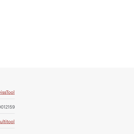
issTool
0012159
ltitool