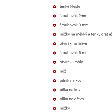
tenké kleště
šroubovák 2mm
šroubovák 3 mm
nůžky na měkký a tenký drát 
otvírák na láhve
šroubovák 6 mm
otvírák krabic
nůž
pilník na kov
pilka na kov
pilka na dřevo
nůžky