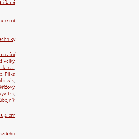
Stříbrná
funkční
techniky
mování
ž velký
,
a lahve
,
vo
,
Pilka
ubovák
,
křížový
,
Vývrtka
,
růbojník
10,5 cm
každého