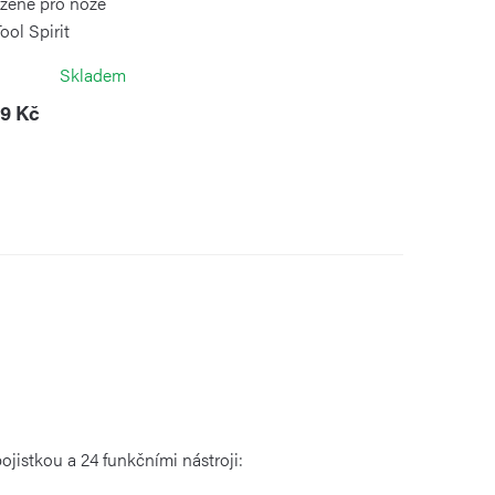
žené pro nože
ool Spirit
TORINOX
Skladem
9 Kč
jistkou a 24 funkčními nástroji: