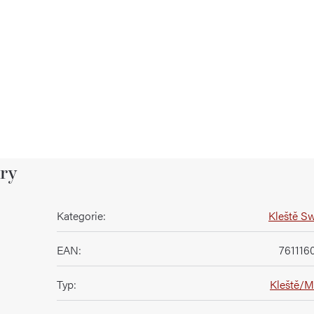
ry
Kategorie
:
Kleště Sw
EAN
:
761116
Typ
:
Kleště/Mu