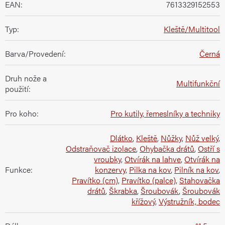
EAN
:
7613329152553
Typ
:
Kleště/Multitool
Barva/Provedení
:
Černá
Druh nože a
Multifunkční
použití
:
Pro koho
:
Pro kutily, řemeslníky a techniky
Dlátko
,
Kleště
,
Nůžky
,
Nůž velký
,
Odstraňovač izolace
,
Ohybačka drátů
,
Ostří s
vroubky
,
Otvírák na lahve
,
Otvírák na
Funkce
:
konzervy
,
Pilka na kov
,
Pilník na kov
,
Pravítko (cm)
,
Pravítko (palce)
,
Stahovačka
drátů
,
Škrabka
,
Šroubovák
,
Šroubovák
křížový
,
Výstružník, bodec