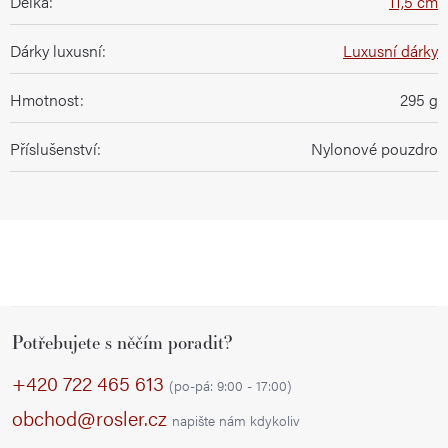
Délka
:
11,5 cm
Dárky luxusní
:
Luxusní dárky
Hmotnost
:
295 g
Příslušenství
:
Nylonové pouzdro
Z
Potřebujete s něčím poradit?
á
p
+420 722 465 613
(po-pá: 9:00 - 17:00)
a
obchod@rosler.cz
napište nám kdykoliv
t