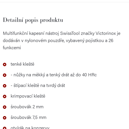
Detailní popis produktu
Multifunkční kapesní nástroj SwissTool značky Victorinox je
dodáván v nylonovém pouzdře, vybavený pojistkou a 26
funkcemi
tenké kleště
- nůžky na měkký a tenký drát až do 40 HRc
- štípací kleště na tvrdý drát
krimpovací kleště
šroubovák 2 mm
šroubovák 7,5 mm
otvírák na konzervy