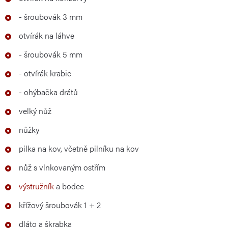
- šroubovák 3 mm
otvírák na láhve
- šroubovák 5 mm
- otvírák krabic
- ohýbačka drátů
velký nůž
nůžky
pilka na kov, včetně pilníku na kov
nůž s vlnkovaným ostřím
výstružník
a bodec
křížový šroubovák 1 + 2
dláto a škrabka