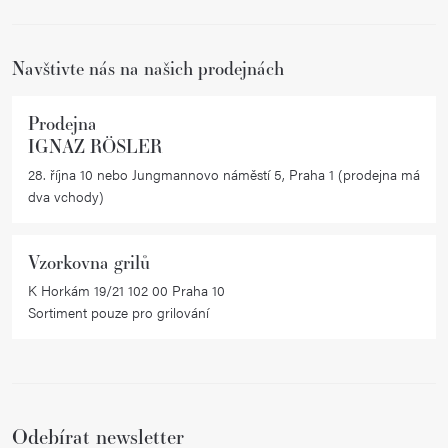
í
Navštivte nás na našich prodejnách
Prodejna
IGNAZ RÖSLER
28. října 10 nebo Jungmannovo náměstí 5, Praha 1 (prodejna má
dva vchody)
Vzorkovna grilů
K Horkám 19/21 102 00 Praha 10
Sortiment pouze pro grilování
Odebírat newsletter