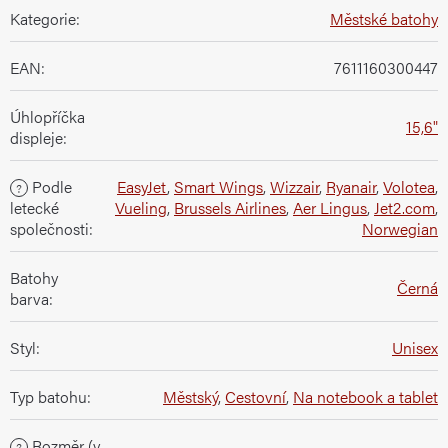
Kategorie
:
Městské batohy
EAN
:
7611160300447
Úhlopříčka
15,6"
displeje
:
Podle
EasyJet
,
Smart Wings
,
Wizzair
,
Ryanair
,
Volotea
,
?
letecké
Vueling
,
Brussels Airlines
,
Aer Lingus
,
Jet2.com
,
společnosti
:
Norwegian
Batohy
Černá
barva
:
Styl
:
Unisex
Typ batohu
:
Městský
,
Cestovní
,
Na notebook a tablet
Rozměr (v
?