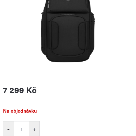
7 299 Kč
Měrná
Na objednávku
cena:
−
+