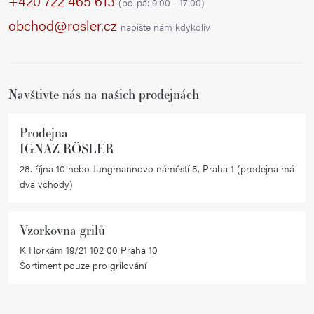
+420 722 465 613
(po-pá: 9:00 - 17:00)
a
obchod@rosler.cz
napište nám kdykoliv
t
í
Navštivte nás na našich prodejnách
Prodejna
IGNAZ RÖSLER
28. října 10 nebo Jungmannovo náměstí 5, Praha 1 (prodejna má
dva vchody)
Vzorkovna grilů
K Horkám 19/21 102 00 Praha 10
Sortiment pouze pro grilování