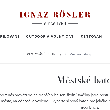
RILOVÁNÍ
OUTDOOR A VOLNÝ ČAS
CESTOVÁNÍ
Domů
CESTOVÁNÍ
Batohy
Městské batohy
Městské bat
o z nás provází od nejmenších let. Jen školní svačiny jsme postu
 města, na výlety či dovolenou. Vyberte si nový batoh pro jakékol
nebo Bric's.