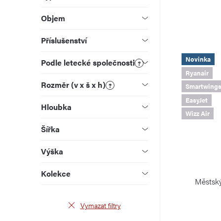
u
d
Objem
k
u
Příslušenství
t
k
Novinka
Podle letecké společnosti
ů
?
t
Ryanair
Rozměr (v x š x h)
?
ů
Smartwing
EasyJet
Hloubka
Wizz Air
Šířka
Výška
Kolekce
Městský
Vymazat filtry