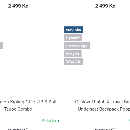
2 499 Kč
2 499 Kč
Novinka
Ryanair
s
Smartwings
EasyJet
Wizz Air
atoh Kipling CITY ZIP S Soft
Cestovní batoh X-Travel Bri
Taupe Combo
Underseat Backpack Pop
KIPLING
BRIC`S
Skladem