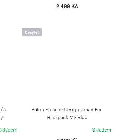
2 499 Kč
EasyJet
c`s
Batoh Porsche Design Urban Eco
py
Backpack M2 Blue
PORSCHE DESIGN
Skladem
Skladem