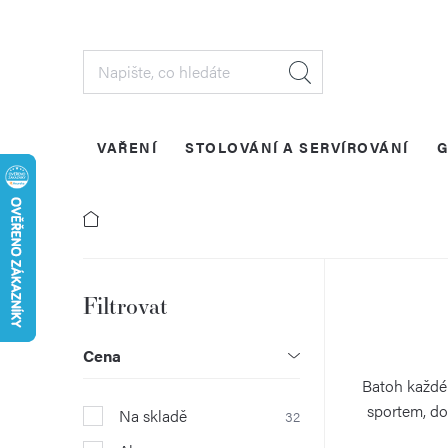
Přejít
na
obsah
VAŘENÍ
STOLOVÁNÍ A SERVÍROVÁNÍ
G
P
o
Cena
s
Batoh každéh
sportem, do
Na skladě
32
t