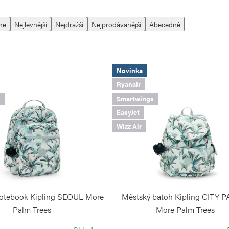
me
Nejlevnější
Nejdražší
Nejprodávanější
Abecedně
Novinka
Ryanair
s
Smartwings
EasyJet
Wizz Air
notebook Kipling SEOUL More
Městský batoh Kipling CITY 
Palm Trees
More Palm Trees
KIPLING
KIPLING