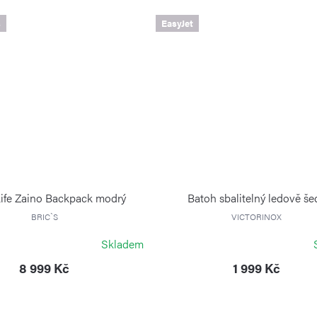
s
EasyJet
ife Zaino Backpack modrý
Batoh sbalitelný ledově še
BRIC`S
VICTORINOX
Skladem
8 999 Kč
1 999 Kč