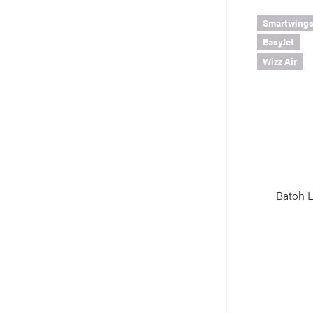
Smartwing
EasyJet
Wizz Air
Batoh L