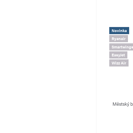
Novinka
Ryanair
Smartwing
EasyJet
Wizz Air
Městský b