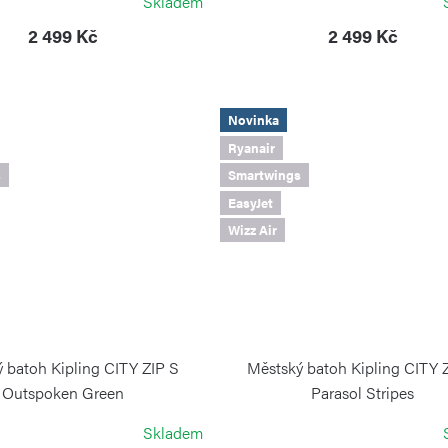
Skladem
2 499 Kč
2 499 Kč
Novinka
Ryanair
s
Smartwings
EasyJet
Wizz Air
 batoh Kipling CITY ZIP S
Městský batoh Kipling CITY 
Outspoken Green
Parasol Stripes
KIPLING
KIPLING
Skladem