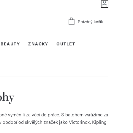
Nákupní
Prázdný košík
košík
BEAUTY
ZNAČKY
OUTLET
ohy
pně vyměnili za věci do práce. S batohem vyrážíme za
iv období od skvělých značek jako Victorinox, Kipling