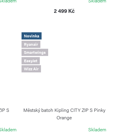
Skladem
Skladem
2 499 Kč
Novinka
Ryanair
Smartwings
EasyJet
Wizz Air
ZIP S
Městský batoh Kipling CITY ZIP S Pinky
Orange
KIPLING
Skladem
Skladem