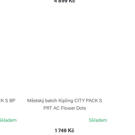
4 899 Kč
CK S BP
Městský batoh Kipling CITY PACK S
PRT AC Flower Dots
KIPLING
Skladem
Skladem
1 749 Kč