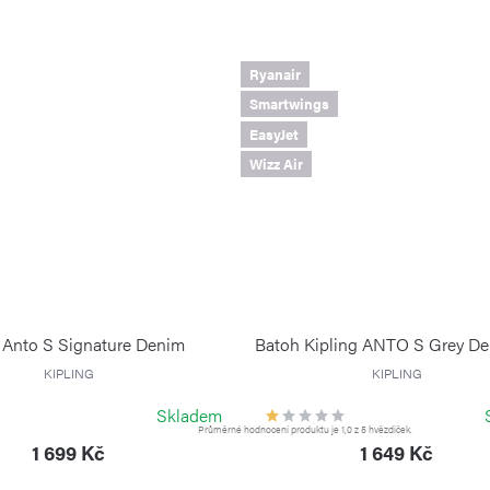
Ryanair
Smartwings
EasyJet
Wizz Air
 Anto S Signature Denim
Batoh Kipling ANTO S Grey De
KIPLING
KIPLING
Skladem
Průměrné hodnocení produktu je 1,0 z 5 hvězdiček.
1 699 Kč
1 649 Kč