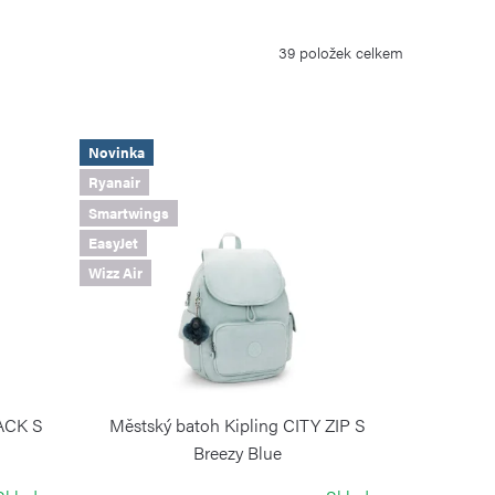
39
položek celkem
Novinka
Ryanair
Smartwings
EasyJet
Wizz Air
PACK S
Městský batoh Kipling CITY ZIP S
Breezy Blue
KIPLING