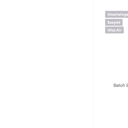
Smartwing
EasyJet
Wizz Air
Batoh 