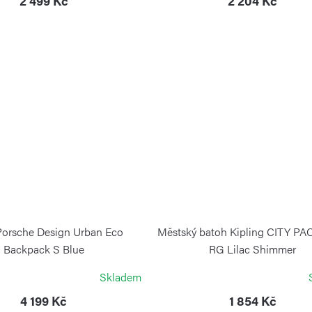
2 499 Kč
2 204 Kč
Porsche Design Urban Eco
Městský batoh Kipling CITY PA
Backpack S Blue
RG Lilac Shimmer
PORSCHE DESIGN
KIPLING
Skladem
4 199 Kč
1 854 Kč