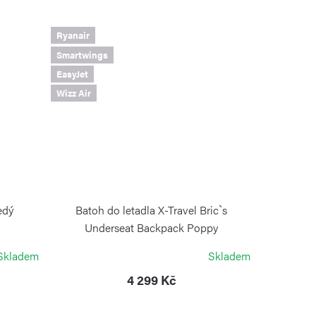
Ryanair
Smartwings
EasyJet
Wizz Air
edý
Batoh do letadla X-Travel Bric`s
Underseat Backpack Poppy
BRIC`S
Skladem
Skladem
4 299 Kč