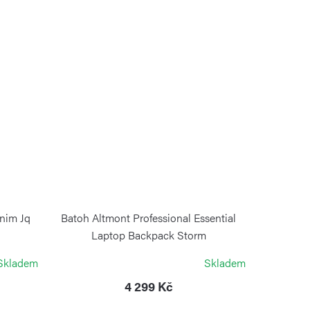
nim Jq
Batoh Altmont Professional Essential
Laptop Backpack Storm
VICTORINOX
Skladem
Skladem
4 299 Kč