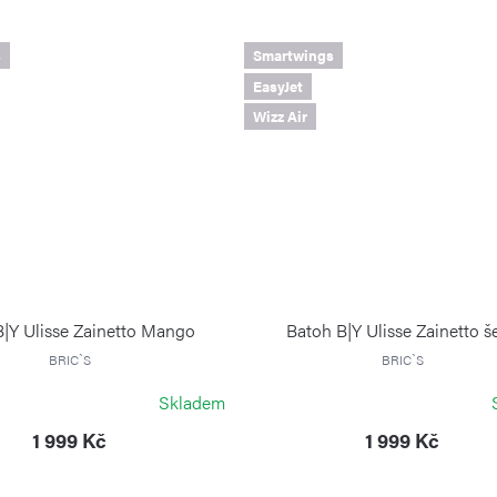
s
Smartwings
EasyJet
Wizz Air
B|Y Ulisse Zainetto Mango
Batoh B|Y Ulisse Zainetto š
BRIC`S
BRIC`S
Skladem
1 999 Kč
1 999 Kč