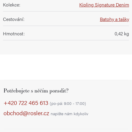
Kolekce
:
Kipling Signature Denim
Cestování
:
Batohy a tašky
Hmotnost
:
0,42 kg
Z
Potřebujete s něčím poradit?
á
p
+420 722 465 613
(po-pá: 9:00 - 17:00)
a
obchod@rosler.cz
napište nám kdykoliv
t
í