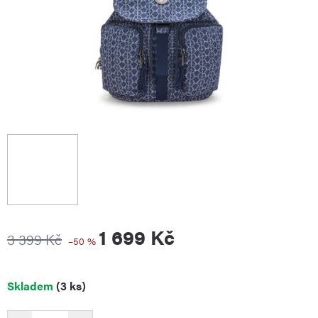
1 699 Kč
3 399 Kč
–50 %
Měrná
Skladem
(3 ks)