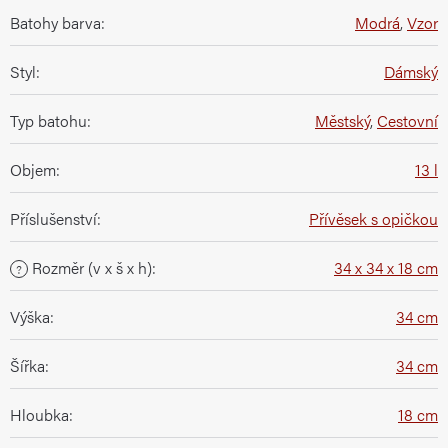
Batohy barva
:
Modrá
,
Vzor
Styl
:
Dámský
Typ batohu
:
Městský
,
Cestovní
Objem
:
13 l
Příslušenství
:
Přívěsek s opičkou
Rozměr (v x š x h)
:
34 x 34 x 18 cm
?
Výška
:
34 cm
Šířka
:
34 cm
Hloubka
:
18 cm