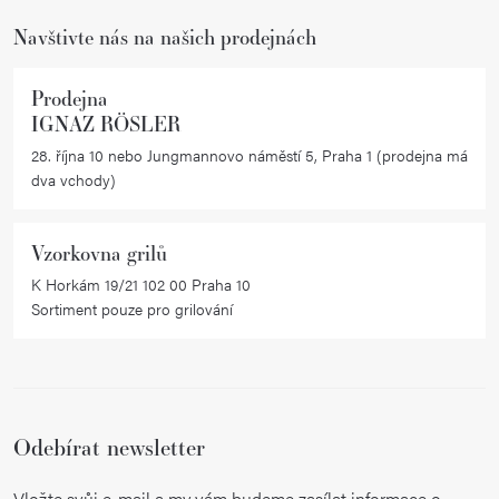
Navštivte nás na našich prodejnách
Prodejna
IGNAZ RÖSLER
28. října 10 nebo Jungmannovo náměstí 5, Praha 1 (prodejna má
dva vchody)
Vzorkovna grilů
K Horkám 19/21 102 00 Praha 10
Sortiment pouze pro grilování
Odebírat newsletter
Vložte svůj e-mail a my vám budeme zasílat informace o