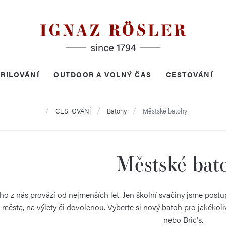
RILOVÁNÍ
OUTDOOR A VOLNÝ ČAS
CESTOVÁNÍ
Domů
CESTOVÁNÍ
Batohy
Městské batohy
Městské bat
o z nás provází od nejmenších let. Jen školní svačiny jsme postu
 města, na výlety či dovolenou. Vyberte si nový batoh pro jakékol
nebo Bric's.