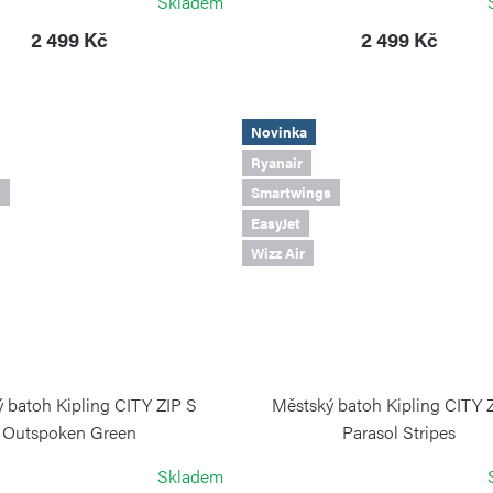
Skladem
2 499 Kč
2 499 Kč
Novinka
Ryanair
s
Smartwings
EasyJet
Wizz Air
 batoh Kipling CITY ZIP S
Městský batoh Kipling CITY 
Outspoken Green
Parasol Stripes
KIPLING
KIPLING
Skladem