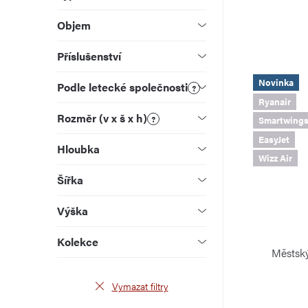
u
d
Objem
k
u
Příslušenství
t
k
Novinka
Podle letecké společnosti
ů
?
t
Ryanair
Rozměr (v x š x h)
?
ů
Smartwing
EasyJet
Hloubka
Wizz Air
Šířka
Výška
Kolekce
Městský
Vymazat filtry