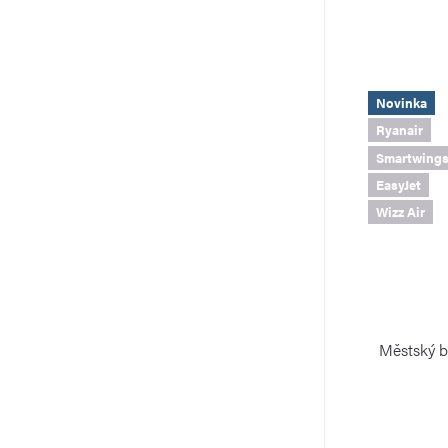
Novinka
Ryanair
Smartwing
EasyJet
Wizz Air
Městský b