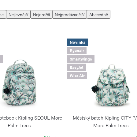
me
Nejlevnější
Nejdražší
Nejprodávanější
Abecedně
Novinka
Ryanair
s
Smartwings
EasyJet
Wizz Air
notebook Kipling SEOUL More
Městský batoh Kipling CITY 
Palm Trees
More Palm Trees
KIPLING
KIPLING