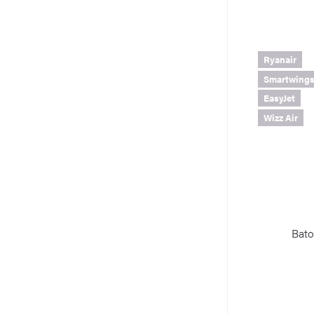
Ryanair
Smartwing
EasyJet
Wizz Air
Bato