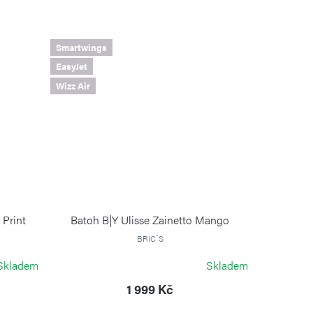
Smartwings
EasyJet
Wizz Air
 Print
Batoh B|Y Ulisse Zainetto Mango
BRIC`S
Skladem
Skladem
1 999 Kč