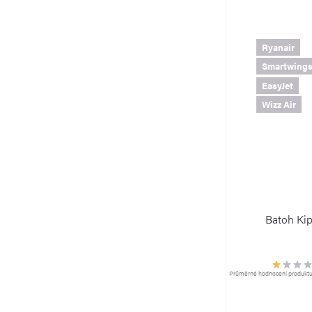
Ryanair
Smartwing
EasyJet
Wizz Air
Batoh Ki
Průměrné hodnocení produktu j