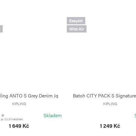
EasyJet
s
Wizz Air
pling ANTO S Grey Denim Jq
Batoh CITY PACK S Signature
KIPLING
KIPLING
Skladem
e 1,0 z 5 hvězdiček.
1 649 Kč
1 249 Kč