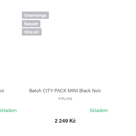
Smartwings
EasyJet
Wizz Air
ir
Batoh CITY PACK MINI Black Noir
KIPLING
Skladem
Skladem
2 249 Kč