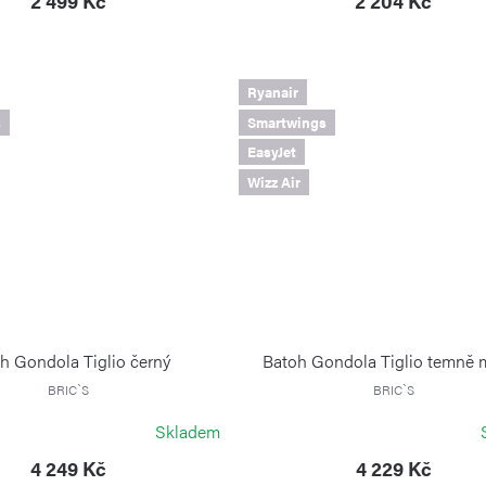
2 499 Kč
2 204 Kč
Ryanair
s
Smartwings
EasyJet
Wizz Air
h Gondola Tiglio černý
Batoh Gondola Tiglio temně 
BRIC`S
BRIC`S
Skladem
4 249 Kč
4 229 Kč