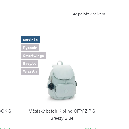
42
položek celkem
Novinka
Ryanair
Smartwings
EasyJet
Wizz Air
PACK S
Městský batoh Kipling CITY ZIP S
Breezy Blue
KIPLING