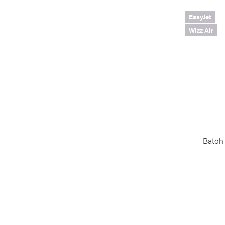
EasyJet
Wizz Air
Batoh