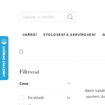
Přejít
na
obsah
VAŘENÍ
STOLOVÁNÍ A SERVÍROVÁNÍ
G
P
o
Cena
s
Batoh každéh
sportem, do
Na skladě
36
t