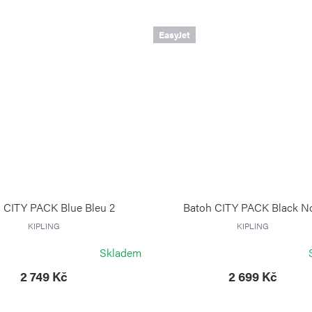
EasyJet
 CITY PACK Blue Bleu 2
Batoh CITY PACK Black No
KIPLING
KIPLING
Skladem
2 749 Kč
2 699 Kč