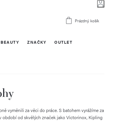
Nákupní
Prázdný košík
košík
BEAUTY
ZNAČKY
OUTLET
ohy
pně vyměnili za věci do práce. S batohem vyrážíme za
iv období od skvělých značek jako Victorinox, Kipling