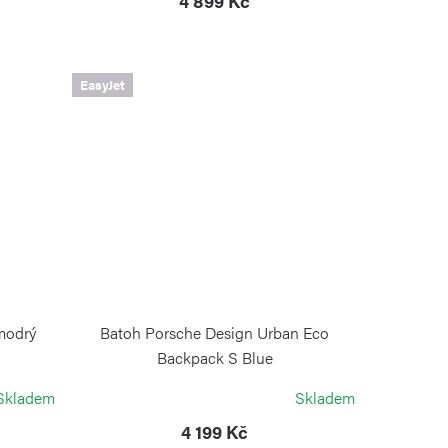
4 899 Kč
EasyJet
modrý
Batoh Porsche Design Urban Eco
Backpack S Blue
PORSCHE DESIGN
Skladem
Skladem
4 199 Kč