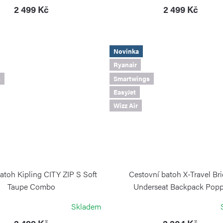
2 499 Kč
2 499 Kč
Novinka
Ryanair
s
Smartwings
EasyJet
Wizz Air
atoh Kipling CITY ZIP S Soft
Cestovní batoh X-Travel Bri
Taupe Combo
Underseat Backpack Pop
KIPLING
BRIC`S
Skladem