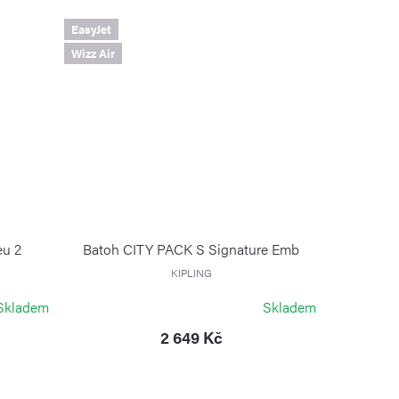
EasyJet
Wizz Air
eu 2
Batoh CITY PACK S Signature Emb
KIPLING
Skladem
Skladem
2 649 Kč