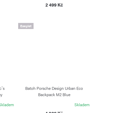
2 499 Kč
EasyJet
c`s
Batoh Porsche Design Urban Eco
py
Backpack M2 Blue
PORSCHE DESIGN
Skladem
Skladem