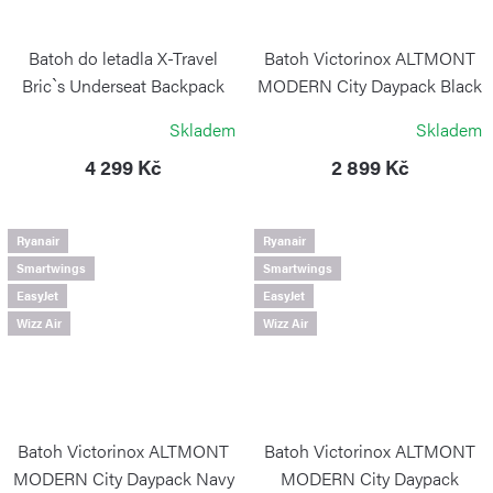
Batoh do letadla X-Travel
Batoh Victorinox ALTMONT
Bric`s Underseat Backpack
MODERN City Daypack Black
Poppy
VICTORINOX
Skladem
Skladem
BRIC`S
4 299 Kč
2 899 Kč
Ryanair
Ryanair
Smartwings
Smartwings
EasyJet
EasyJet
Wizz Air
Wizz Air
Batoh Victorinox ALTMONT
Batoh Victorinox ALTMONT
MODERN City Daypack Navy
MODERN City Daypack