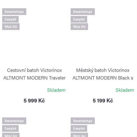
Smartwings
Smartwings
EasyJet
EasyJet
Wizz Air
Wizz Air
Cestovní batoh Victorinox
Městský batoh Victorinox
ALTMONT MODERN Traveler
ALTMONT MODERN Black s
Stone White
pouzdrem na notebook 15,6"
Skladem
Skladem
VICTORINOX
VICTORINOX
5 999 Kč
5 199 Kč
Smartwings
Smartwings
EasyJet
EasyJet
Wizz Air
Wizz Air