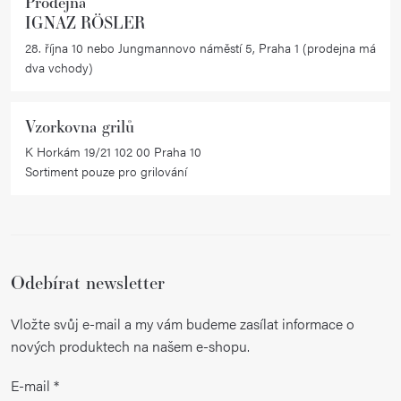
Prodejna
y
IGNAZ RÖSLER
v
28. října 10 nebo Jungmannovo náměstí 5, Praha 1 (prodejna má
ý
dva vchody)
p
i
Vzorkovna grilů
s
K Horkám 19/21 102 00 Praha 10
u
Sortiment pouze pro grilování
Odebírat newsletter
Vložte svůj e-mail a my vám budeme zasílat informace o
nových produktech na našem e-shopu.
E-mail