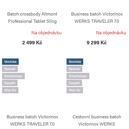
Batoh crossbody Altmont
Business batoh Victorinox
Professional Tablet Sling
WERKS TRAVELER 7.0
Black
Boarding Bag Black
Na objednávku
Na objednávku
VICTORINOX
VICTORINOX
2 499 Kč
9 299 Kč
Novinka
Novinka
Ryanair
Ryanair
Smartwings
Smartwings
EasyJet
EasyJet
Wizz Air
Wizz Air
Business batoh Victorinox
Cestovní business batoh
WERKS TRAVELER 7.0
Victorinox WERKS