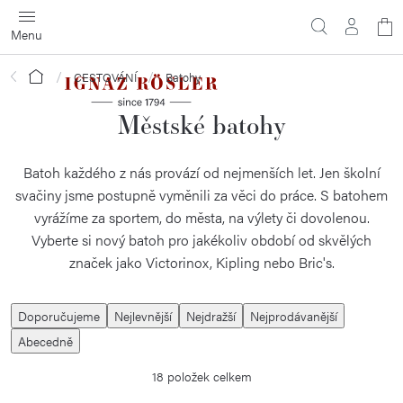
Přejít
N
na
obsah
ko
Domů
CESTOVÁNÍ
Batohy
Městské batohy
Batoh každého z nás provází od nejmenších let. Jen školní
svačiny jsme postupně vyměnili za věci do práce. S batohem
vyrážíme za sportem, do města, na výlety či dovolenou.
Vyberte si nový batoh pro jakékoliv období od skvělých
značek jako Victorinox, Kipling nebo Bric's.
Ř
Doporučujeme
Nejlevnější
Nejdražší
Nejprodávanější
a
Abecedně
z
18
položek celkem
e