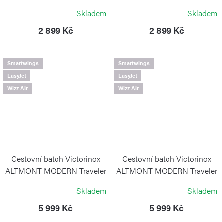
Blue
Stone White
Skladem
Skladem
VICTORINOX
VICTORINOX
2 899 Kč
2 899 Kč
Smartwings
Smartwings
EasyJet
EasyJet
Wizz Air
Wizz Air
Cestovní batoh Victorinox
Cestovní batoh Victorinox
ALTMONT MODERN Traveler
ALTMONT MODERN Traveler
Black
Navy Blue
Skladem
Skladem
VICTORINOX
VICTORINOX
5 999 Kč
5 999 Kč