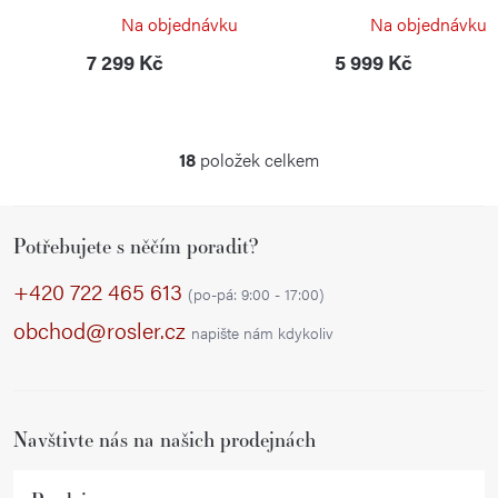
Deluxe Black
TRAVELER 7.0 Black
Na objednávku
Na objednávku
VICTORINOX
VICTORINOX
7 299 Kč
5 999 Kč
18
položek celkem
O
v
Z
l
Potřebujete s něčím poradit?
á
á
p
d
+420 722 465 613
(po-pá: 9:00 - 17:00)
a
a
obchod@rosler.cz
napište nám kdykoliv
c
t
í
í
p
r
Navštivte nás na našich prodejnách
v
k