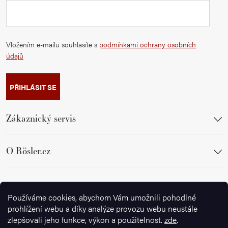
Vložením e-mailu souhlasíte s
podmínkami ochrany osobních
údajů
PŘIHLÁSIT SE
Zákaznický servis
O Rösler.cz
Sledujte nás
Používáme cookies, abychom Vám umožnili pohodlné
prohlížení webu a díky analýze provozu webu neustále
zlepšovali jeho funkce, výkon a použitelnost.
zde
.