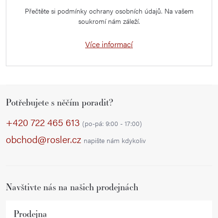
Přečtěte si podmínky ochrany osobních údajů. Na vašem
soukromí nám záleží.
Více informací
Z
Potřebujete s něčím poradit?
á
p
+420 722 465 613
(po-pá: 9:00 - 17:00)
a
obchod@rosler.cz
napište nám kdykoliv
t
í
Navštivte nás na našich prodejnách
Prodejna