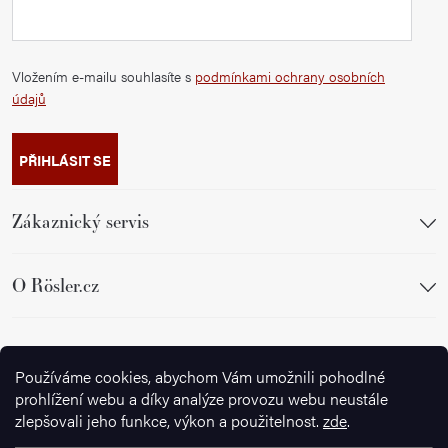
Vložením e-mailu souhlasíte s
podmínkami ochrany osobních
údajů
PŘIHLÁSIT SE
Zákaznický servis
O Rösler.cz
Sledujte nás
Používáme cookies, abychom Vám umožnili pohodlné
prohlížení webu a díky analýze provozu webu neustále
zlepšovali jeho funkce, výkon a použitelnost.
zde
.