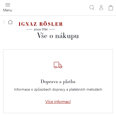
Přejít
N
na
obsah
ko
Domů
Vše o nákupu
Doprava a platba
Informace o způsobech dopravy a platebních metodách
Více informací