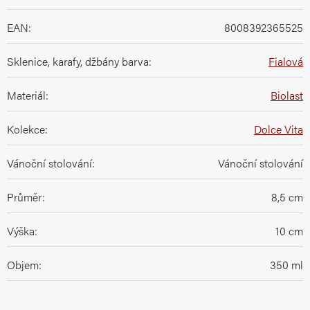
EAN
:
8008392365525
Sklenice, karafy, džbány barva
:
Fialová
Materiál
:
Biolast
Kolekce
:
Dolce Vita
Vánoční stolování
:
Vánoční stolování
Průměr
:
8,5 cm
Výška
:
10 cm
Objem
:
350 ml