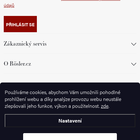
údajů
PŘIHLÁSIT SE
Zákaznický servis
O Rösler.cz
Sledujte nás
Používáme cookies, abychom Vám umožnili pohodlné
prohlížení webu a díky analýze provozu webu neustále
zlepšovali jeho funkce, výkon a použitelnost.
zde
.
Nastavení
Copyright 2026
Ignazrosler.cz
. Všechna práva vyhrazena.
Upravit
nastavení cookies