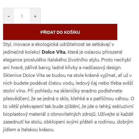
cena:
−
+
PŘIDAT DO KOŠÍKU
Styl, inovace a ekologická udržitelnost se setkávají v
jedinečné kolekci
Dolce Vita
, která je oslavou přirozené
elegance proslulého italského životního stylu. Proto nechybí
ani hravé, zářivé barvy, ladné křivky a nadčasový design.
Sklenice Dolce Vita se budou na stole krásně vyjímat, ať už v
nich budete podávat čistou vodu, ledový čaj nebo třeba svěží
stolní víno. Při pohledu na skleničky snadno podlehnete
přesvědčení, že se jedná o sklo, křehké a s patřičnou váhou. O
to větší překvapení tak bude zjištění, že jde o lehký, exkluzivní
bioplastový materiál z obnovitelných zdrojů. Užívejte si každé
zasednutí ke stolu, obklopeni svými přáteli a rodinou, dobrým
jídlem a italskou krásou.