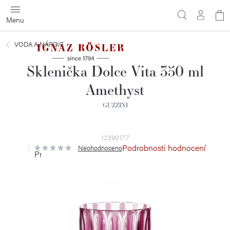
Přejít
N
na
obsah
ko
VODA A NÁPOJE
Sklenička Dolce Vita 350 ml
Amethyst
GUZZINI
12390177
Podrobnosti hodnocení
Neohodnoceno
Průměrné
hodnocení
produktu
je
0,0
z
5
hvězdiček.