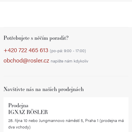
Z
Potřebujete s něčím poradit?
á
p
+420 722 465 613
(po-pá: 9:00 - 17:00)
a
obchod@rosler.cz
napište nám kdykoliv
t
í
Navštivte nás na našich prodejnách
Prodejna
IGNAZ RÖSLER
28. října 10 nebo Jungmannovo náměstí 5, Praha 1 (prodejna má
dva vchody)