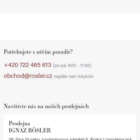
Z
Potřebujete s něčím poradit?
á
p
+420 722 465 613
(po-pá: 9:00 - 17:00)
a
obchod@rosler.cz
napište nám kdykoliv
t
í
Navštivte nás na našich prodejnách
Prodejna
IGNAZ RÖSLER
28. října 10 nebo Jungmannovo náměstí 5, Praha 1 (prodejna má