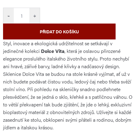
cena:
−
+
PŘIDAT DO KOŠÍKU
Styl, inovace a ekologická udržitelnost se setkávají v
jedinečné kolekci
Dolce Vita
, která je oslavou přirozené
elegance proslulého italského životního stylu. Proto nechybí
ani hravé, zářivé barvy, ladné křivky a nadčasový design.
Sklenice Dolce Vita se budou na stole krásně vyjímat, ať už v
nich budete podávat čistou vodu, ledový čaj nebo třeba svěží
stolní víno. Při pohledu na skleničky snadno podlehnete
přesvědčení, že se jedná o sklo, křehké a s patřičnou váhou. O
to větší překvapení tak bude zjištění, že jde o lehký, exkluzivní
bioplastový materiál z obnovitelných zdrojů. Užívejte si každé
zasednutí ke stolu, obklopeni svými přáteli a rodinou, dobrým
jídlem a italskou krásou.