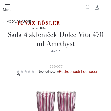
Přejít
N
na
obsah
ko
VODA A NÁPOJE
Sada 4 skleniček Dolce Vita 470
ml Amethyst
GUZZINI
12390077
Podrobnosti hodnocení
Neohodnoceno
Průměrné
hodnocení
produktu
je
0,0
z
5
hvězdiček.