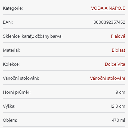
Kategorie
:
VODA A NÁPOJE
EAN
:
8008392357452
Sklenice, karafy, džbány barva
:
Fialová
Materiál
:
Biolast
Kolekce
:
Dolce Vita
Vánoční stolování
:
Vánoční stolování
Horní průměr
:
9 cm
Výška
:
12,8 cm
Objem
:
470 ml