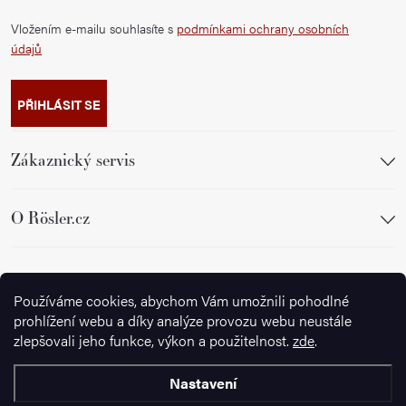
Vložením e-mailu souhlasíte s
podmínkami ochrany osobních
údajů
PŘIHLÁSIT SE
Zákaznický servis
O Rösler.cz
Sledujte nás
Používáme cookies, abychom Vám umožnili pohodlné
prohlížení webu a díky analýze provozu webu neustále
zlepšovali jeho funkce, výkon a použitelnost.
zde
.
Nastavení