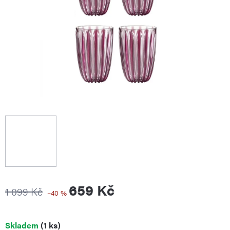
659 Kč
1 099 Kč
–40 %
Měrná
Skladem
(1 ks)