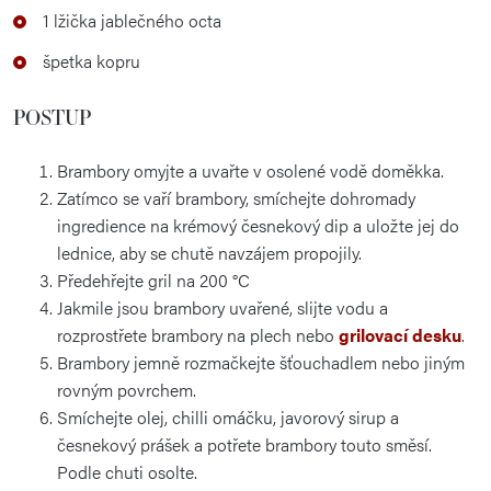
1 lžička jablečného octa
špetka kopru
POSTUP
Brambory omyjte a uvařte v osolené vodě doměkka.
Zatímco se vaří brambory, smíchejte dohromady
ingredience na krémový česnekový dip a uložte jej do
lednice, aby se chutě navzájem propojily.
Předehřejte gril na 200 °C
Jakmile jsou brambory uvařené, slijte vodu a
rozprostřete brambory na plech nebo
grilovací desku
.
Brambory jemně rozmačkejte šťouchadlem nebo jiným
rovným povrchem.
Smíchejte olej, chilli omáčku, javorový sirup a
česnekový prášek a potřete brambory touto směsí.
Podle chuti osolte.