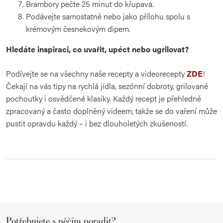
Brambory pečte 25 minut do křupava.
Podávejte samostatně nebo jako přílohu spolu s
krémovým česnekovým dipem.
Hledáte inspiraci, co uvařit, upéct nebo ugrilovat?
Podívejte se na všechny naše recepty a videorecepty
ZDE
!
Čekají na vás tipy na rychlá jídla, sezónní dobroty, grilované
pochoutky i osvědčené klasiky. Každý recept je přehledně
zpracovaný a často doplněný videem, takže se do vaření může
pustit opravdu každý – i bez dlouholetých zkušeností.
Z
Potřebujete s něčím poradit?