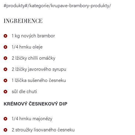
#produkty#/kategorie/krupave-brambory-produkty/
INGREDIENCE
1 kg nových brambor
1/4 hrnku oleje
2 lžičky chilli omáčky
2 lžičky javorového syrupu
1 lžička sušeného česneku
sůl dle chuti
KRÉMOVÝ ČESNEKOVÝ DIP
1/4 hrnku majonézy
2 stroužky lisovaného česneku