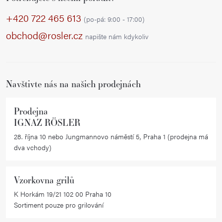
á
p
+420 722 465 613
(po-pá: 9:00 - 17:00)
a
obchod@rosler.cz
napište nám kdykoliv
t
í
Navštivte nás na našich prodejnách
Prodejna
IGNAZ RÖSLER
28. října 10 nebo Jungmannovo náměstí 5, Praha 1 (prodejna má
dva vchody)
Vzorkovna grilů
K Horkám 19/21 102 00 Praha 10
Sortiment pouze pro grilování