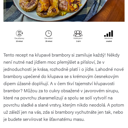
Tento recept na křupavé brambory si zamiluje každý! Někdy
není nutné nad jídlem moc přemýšlet a přísloví, že v
jednoduchosti je krása, rozhodně platí i o jídle. Lahodné nové
brambory upečené do křupava se s krémovým česnekovým
dipem úžasně doplňují. A v čem tkví tajemství křupavosti
brambor? Můžou za to cukry obsažené v javorovém sirupu,
které na povrchu zkaramelizují a spolu se solí vytvoří na
povrchu sladké a slané vrstvy, kterým nikdo neodolá. A potom
už záleží jen na vás, zda si brambory vychutnáte jen tak, nebo
je budete servírovat ke šťavnatému masu.