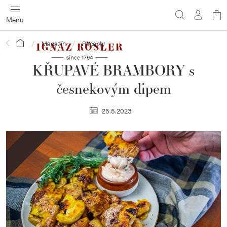
Přejít
N
na
obsah
ko
Domů
Magazín
Recepty
KŘUPAVÉ BRAMBORY s
česnekovým dipem
25.5.2023