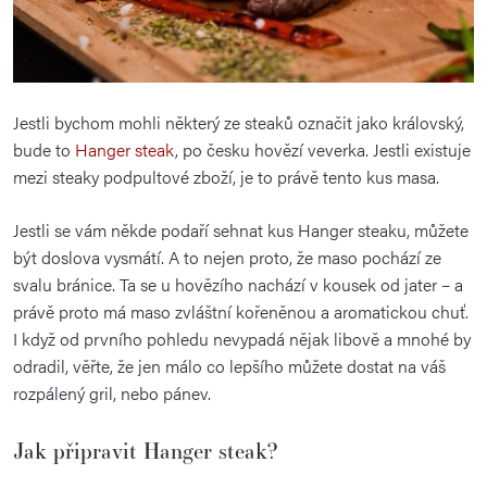
Jestli bychom mohli některý ze steaků označit jako královský,
bude to
Hanger steak
, po česku hovězí veverka. Jestli existuje
mezi steaky podpultové zboží, je to právě tento kus masa.
Jestli se vám někde podaří sehnat kus Hanger steaku, můžete
být doslova vysmátí. A to nejen proto, že maso pochází ze
svalu bránice. Ta se u hovězího nachází v kousek od jater – a
právě proto má maso zvláštní kořeněnou a aromatickou chuť.
I když od prvního pohledu nevypadá nějak libově a mnohé by
odradil, věřte, že jen málo co lepšího můžete dostat na váš
rozpálený gril, nebo pánev.
Jak připravit Hanger steak?