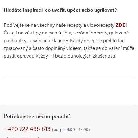
Hledáte inspiraci, co uvařit, upéct nebo ugrilovat?
Podívejte se na všechny naše recepty a videorecepty
ZDE
!
Čekají na vás tipy na rychlá jídla, sezónní dobroty, grilované
pochoutky i osvědčené klasiky. Každý recept je přehledně
zpracovaný a často doplněný videem, takže se do vaření může
pustit opravdu každý – i bez dlouholetých zkušeností.
Z
Potřebujete s něčím poradit?
á
p
+420 722 465 613
(po-pá: 9:00 - 17:00)
a