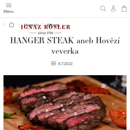
Přejít
N
na
obsah
ko
Domů
Magazín
Recepty
HANGER STEAK aneb Hovězí
veverka
6.7.2022