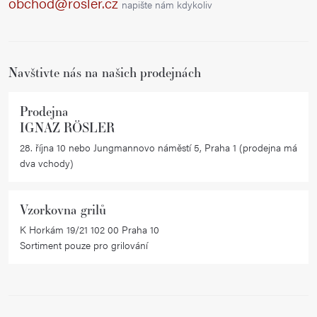
obchod@rosler.cz
napište nám kdykoliv
t
í
Navštivte nás na našich prodejnách
Prodejna
IGNAZ RÖSLER
28. října 10 nebo Jungmannovo náměstí 5, Praha 1 (prodejna má
dva vchody)
Vzorkovna grilů
K Horkám 19/21 102 00 Praha 10
Sortiment pouze pro grilování