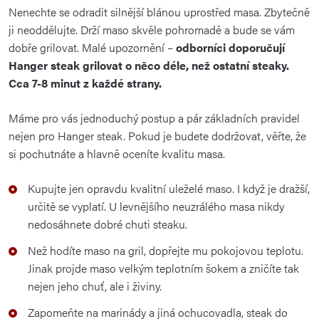
Nenechte se odradit silnější blánou uprostřed masa. Zbytečně
ji neoddělujte. Drží maso skvěle pohromadě a bude se vám
dobře grilovat. Malé upozornění –
odborníci doporučují
Hanger steak grilovat o něco déle, než ostatní steaky.
Cca 7-8 minut z každé strany.
Máme pro vás jednoduchý postup a pár základních pravidel
nejen pro Hanger steak. Pokud je budete dodržovat, věřte, že
si pochutnáte a hlavně oceníte kvalitu masa.
Kupujte jen opravdu kvalitní uleželé maso. I když je dražší,
určitě se vyplatí. U levnějšího neuzrálého masa nikdy
nedosáhnete dobré chuti steaku.
Než hodíte maso na gril, dopřejte mu pokojovou teplotu.
Jinak projde maso velkým teplotním šokem a zničíte tak
nejen jeho chuť, ale i živiny.
Zapomeňte na marinády a jiná ochucovadla, steak do