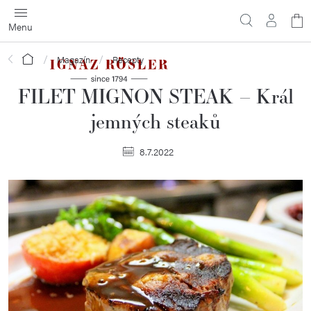
Přejít
N
na
obsah
ko
Domů
Magazín
Recepty
FILET MIGNON STEAK – Král
jemných steaků
8.7.2022