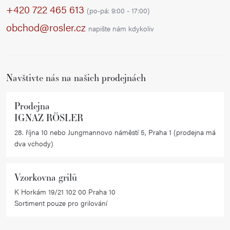
p
+420 722 465 613
(po-pá: 9:00 - 17:00)
a
obchod@rosler.cz
napište nám kdykoliv
t
í
Navštivte nás na našich prodejnách
Prodejna
IGNAZ RÖSLER
28. října 10 nebo Jungmannovo náměstí 5, Praha 1 (prodejna má
dva vchody)
Vzorkovna grilů
K Horkám 19/21 102 00 Praha 10
Sortiment pouze pro grilování