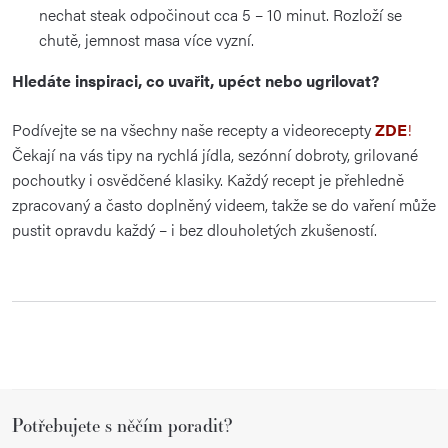
nechat steak odpočinout cca 5 – 10 minut. Rozloží se
chutě, jemnost masa více vyzní.
Hledáte inspiraci, co uvařit, upéct nebo ugrilovat?
Podívejte se na všechny naše recepty a videorecepty
ZDE
!
Čekají na vás tipy na rychlá jídla, sezónní dobroty, grilované
pochoutky i osvědčené klasiky. Každý recept je přehledně
zpracovaný a často doplněný videem, takže se do vaření může
pustit opravdu každý – i bez dlouholetých zkušeností.
Z
Potřebujete s něčím poradit?
á