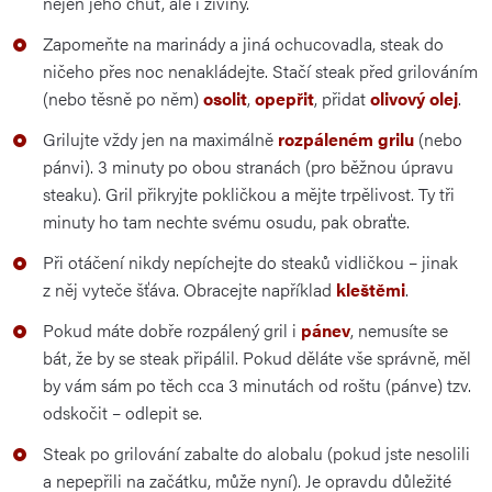
nejen jeho chuť, ale i živiny.
Zapomeňte na marinády a jiná ochucovadla, steak do
ničeho přes noc nenakládejte. Stačí steak před grilováním
(nebo těsně po něm)
osolit
,
opepřit
, přidat
olivový olej
.
Grilujte vždy jen na maximálně
rozpáleném grilu
(nebo
pánvi). 3 minuty po obou stranách (pro běžnou úpravu
steaku). Gril přikryjte pokličkou a mějte trpělivost. Ty tři
minuty ho tam nechte svému osudu, pak obraťte.
Při otáčení nikdy nepíchejte do steaků vidličkou – jinak
z něj vyteče šťáva. Obracejte například
kleštěmi
.
Pokud máte dobře rozpálený gril i
pánev
, nemusíte se
bát, že by se steak připálil. Pokud děláte vše správně, měl
by vám sám po těch cca 3 minutách od roštu (pánve) tzv.
odskočit – odlepit se.
Steak po grilování zabalte do alobalu (pokud jste nesolili
a nepepřili na začátku, může nyní). Je opravdu důležité