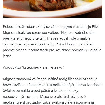
Pokud hledáte steak, který se vám rozplyne v ústech, je Filet
Mignon steak tou správnou volbou. Nejde o žádného obra,
přes kterého neuvidíte talíř. Právě naopak, jde o malý a
zároveň vysoký steak top kvality. Pokud budou například
pánové hledat vhodný steak pro své drahé polovičky, volba je
jasná.
#produkty#/kategorie/krajeni-steaku/
Mignon znamená ve francouzštině malý, filet zase označuje
hovězí svíčkou. Ale opravdu tu nejkvalitnější, kterou lze získat.
Svíčkovou najdete pod páteří a je tak prakticky
nepoužívaným svalem. Maso je proto křehké, libové,
neobsahuje skoro žádný tuk a svalová vlákna jsou jemná.