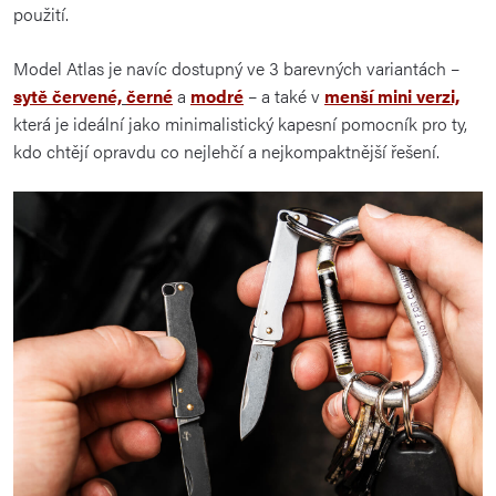
použití.
Model Atlas je navíc dostupný ve 3 barevných variantách –
sytě červené,
černé
a
modré
– a také v
menší mini verzi,
která je ideální jako minimalistický kapesní pomocník pro ty,
kdo chtějí opravdu co nejlehčí a nejkompaktnější řešení.