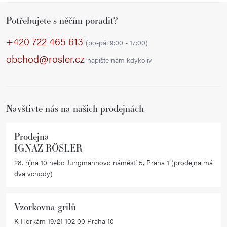
Z
Potřebujete s něčím poradit?
á
p
+420 722 465 613
(po-pá: 9:00 - 17:00)
a
obchod@rosler.cz
napište nám kdykoliv
t
í
Navštivte nás na našich prodejnách
Prodejna
IGNAZ RÖSLER
28. října 10 nebo Jungmannovo náměstí 5, Praha 1 (prodejna má
dva vchody)
Vzorkovna grilů
K Horkám 19/21 102 00 Praha 10