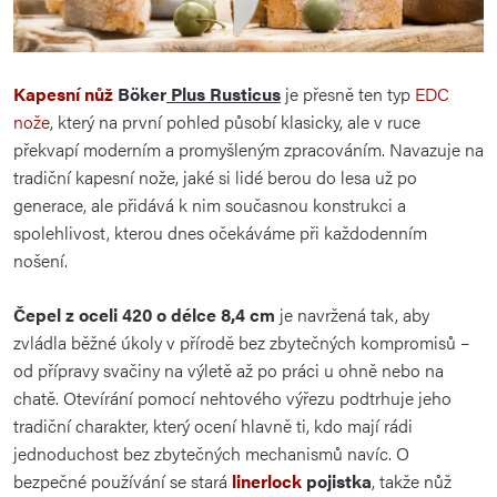
Kapesní nůž
Böker
Plus Rusticus
je přesně ten typ
EDC
nože
, který na první pohled působí klasicky, ale v ruce
překvapí moderním a promyšleným zpracováním. Navazuje na
tradiční kapesní nože, jaké si lidé berou do lesa už po
generace, ale přidává k nim současnou konstrukci a
spolehlivost, kterou dnes očekáváme při každodenním
nošení.
Čepel z oceli 420 o délce 8,4 cm
je navržená tak, aby
zvládla běžné úkoly v přírodě bez zbytečných kompromisů –
od přípravy svačiny na výletě až po práci u ohně nebo na
chatě. Otevírání pomocí nehtového výřezu podtrhuje jeho
tradiční charakter, který ocení hlavně ti, kdo mají rádi
jednoduchost bez zbytečných mechanismů navíc. O
bezpečné používání se stará
linerlock
pojistka
, takže nůž