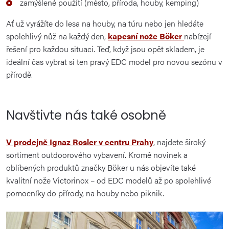
zamýšlené použití (město, příroda, houby, kemping)
Ať už vyrážíte do lesa na houby, na túru nebo jen hledáte
spolehlivý nůž na každý den,
kapesní nože Böker
nabízejí
řešení pro každou situaci. Teď, když jsou opět skladem, je
ideální čas vybrat si ten pravý EDC model pro novou sezónu v
přírodě.
Navštivte nás také osobně
V prodejně Ignaz Rosler v centru Prahy
, najdete široký
sortiment outdoorového vybavení. Kromě novinek a
oblíbených produktů značky
Böker
u nás objevíte také
kvalitní nože
Victorinox
– od EDC modelů až po spolehlivé
pomocníky do přírody, na houby nebo piknik.