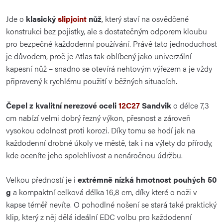
Jde o
klasický
slipjoint
nůž
, který staví na osvědčené
konstrukci bez pojistky, ale s dostatečným odporem kloubu
pro bezpečné každodenní používání. Právě tato jednoduchost
je důvodem, proč je Atlas tak oblíbený jako univerzální
kapesní nůž – snadno se otevírá nehtovým výřezem a je vždy
připravený k rychlému použití v běžných situacích.
Čepel z kvalitní nerezové oceli
12C27
Sandvik
o délce 7,3
cm nabízí velmi dobrý řezný výkon, přesnost a zároveň
vysokou odolnost proti korozi. Díky tomu se hodí jak na
každodenní drobné úkoly ve městě, tak i na výlety do přírody,
kde oceníte jeho spolehlivost a nenáročnou údržbu.
Velkou předností je i
extrémně nízká hmotnost pouhých 50
g
a kompaktní celková délka 16,8 cm, díky které o noži v
kapse téměř nevíte. O pohodlné nošení se stará také praktický
klip, který z něj dělá ideální EDC volbu pro každodenní