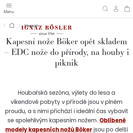
Přejít
N
na
obsah
ko
Domů
Magazín
Kapesní nože Böker opět skladem
– EDC nože do přírody, na houby i
piknik
Houbařská sezóna, výlety do lesa a
víkendové pobyty v přírodě jsou v plném
proudu, a s nimi přichází i ideální čas vybavit
se spolehlivým kapesním nožem.
Oblíbené
modely kapesních nožů Böker
jsou po delší