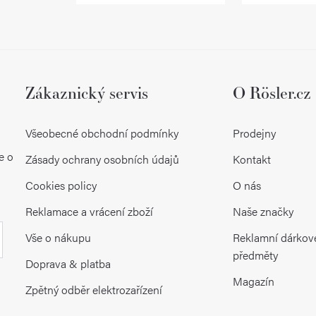
k
y
v
ý
Zákaznický servis
O Rösler.cz
p
Všeobecné obchodní podmínky
Prodejny
i
e o
Zásady ochrany osobních údajů
Kontakt
s
Cookies policy
O nás
u
Reklamace a vrácení zboží
Naše značky
Vše o nákupu
Reklamní dárkov
předměty
Doprava & platba
Magazín
Zpětný odběr elektrozařízení