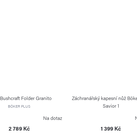
Bushcraft Folder Granito
Záchranářský kapesní nůž Böke
Savior 1
BÖKER PLUS
BÖKER PLUS
Na dotaz
2 789 Kč
1 399 Kč