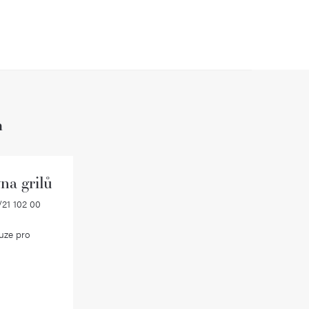
h
na grilů
21 102 00
uze pro