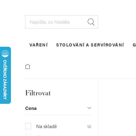
Přejít
na
obsah
VAŘENÍ
STOLOVÁNÍ A SERVÍROVÁNÍ
G
P
o
Cena
s
Na skladě
10
t