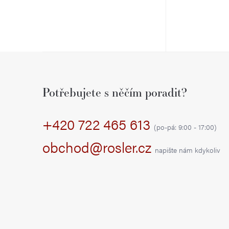
Z
á
Potřebujete s něčím poradit?
p
+420 722 465 613
a
(po-pá: 9:00 - 17:00)
t
obchod@rosler.cz
napište nám kdykoliv
í