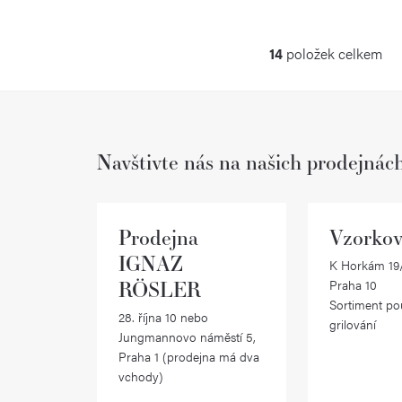
14
položek celkem
O
v
l
Navštivte nás na našich prodejnác
á
d
a
Prodejna
Vzorkov
c
IGNAZ
K Horkám 19/
RÖSLER
Praha 10
í
Sortiment po
28. října 10 nebo
p
grilování
Jungmannovo náměstí 5,
r
Praha 1 (prodejna má dva
vchody)
v