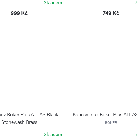
Skladem
999 Kč
749 Kč
nůž Böker Plus ATLAS Black
Kapesní nůž Böker Plus ATLA
Stonewash Brass
BÖKER
BÖKER PLUS
Skladem