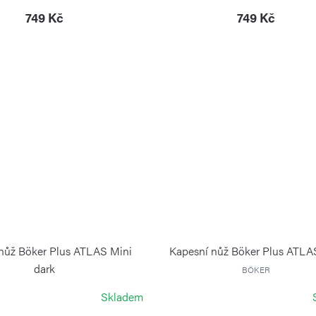
749 Kč
749 Kč
nůž Böker Plus ATLAS Mini
Kapesní nůž Böker Plus ATLA
dark
BÖKER
BÖKER
Skladem