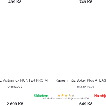
499 Kč
749 Kč
ůž Victorinox HUNTER PRO M
Kapesní nůž Böker Plus ATLAS
oranžový
BÖKER PLUS
VICTORINOX
Skladem
Na obj
Průměrné hodnocení produktu je 4,0 z 5 hvězdiček.
2 699 Kč
649 Kč