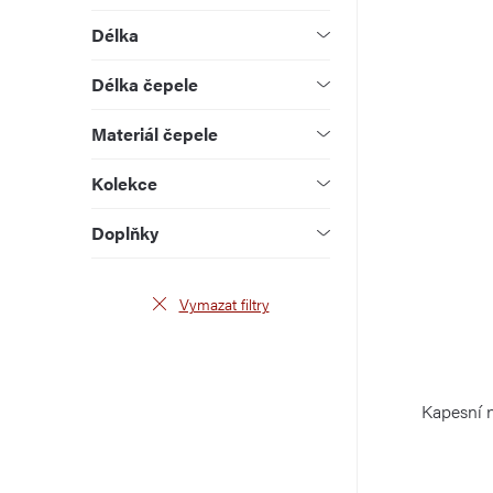
u
d
Délka
k
u
Délka čepele
t
k
Materiál čepele
ů
t
Kolekce
ů
Doplňky
Vymazat filtry
Kapesní 