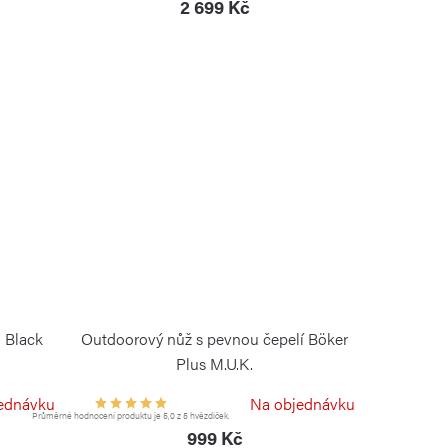
2 699 Kč
 Black
Outdoorový nůž s pevnou čepelí Böker
Plus M.U.K.
BÖKER PLUS
ednávku
Na objednávku
Průměrné hodnocení produktu je 5,0 z 5 hvězdiček.
999 Kč