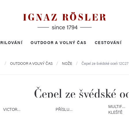
RILOVÁNÍ
OUTDOOR A VOLNÝ ČAS
CESTOVÁNÍ
Domů
OUTDOOR A VOLNÝ ČAS
NOŽE
Čepel ze švédské oceli 12C27
Čepel ze švédské o
MULTIFUN
VICTORINOX
PŘÍSLUŠENSTVÍ
KLEŠTĚ