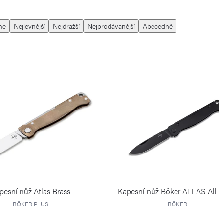
me
Nejlevnější
Nejdražší
Nejprodávanější
Abecedně
pesní nůž Atlas Brass
Kapesní nůž Böker ATLAS All 
BÖKER PLUS
BÖKER