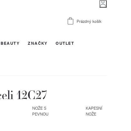
Nákupní
Prázdný košík
košík
BEAUTY
ZNAČKY
OUTLET
celi 12C27
KČNÍ
NOŽE S
KAPESNÍ
PEVNOU
NOŽE
ČEPELÍ