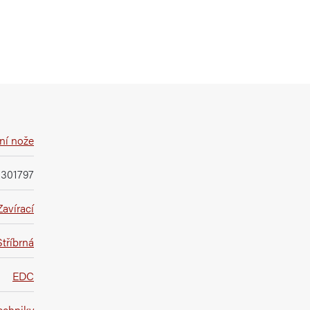
ní nože
1301797
Zavírací
Stříbrná
EDC
techniky