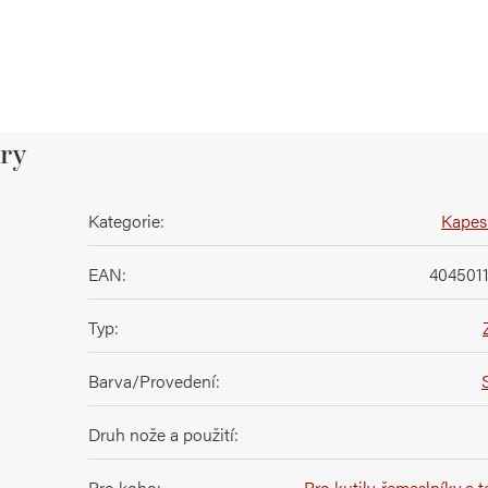
ry
Kategorie
:
Kapes
EAN
:
404501
Typ
:
Barva/Provedení
:
Druh nože a použití
:
Pro koho
:
Pro kutily, řemeslníky a 