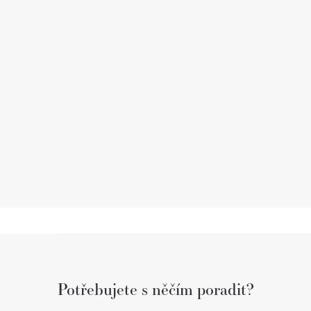
Z
á
Potřebujete s něčím poradit?
p