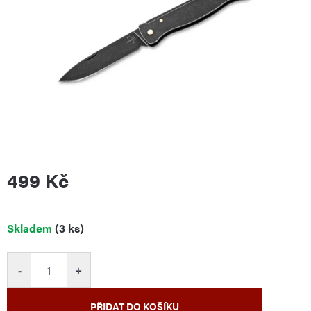
499 Kč
Měrná
Skladem
(3 ks)
cena:
−
+
PŘIDAT DO KOŠÍKU