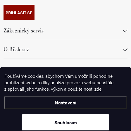
PŘIHLÁSIT SE
Zákaznický servis
O Rösler.cz
Sledujte nás
Používáme cookies, abychom Vám umožnili pohodlné
prohlížení webu a díky analýze provozu webu neustále
zlepšovali jeho funkce, výkon a použitelnost.
zde
.
Nastavení
Copyright 2026
Ignazrosler.cz
. Všechna práva vyhrazena.
Upravit
nastavení cookies
Souhlasím
Vytvořil Shoptet Premium