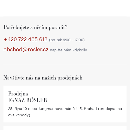
Z
Potřebujete s něčím poradit?
á
p
+420 722 465 613
(po-pá: 9:00 - 17:00)
a
obchod@rosler.cz
napište nám kdykoliv
t
í
Navštivte nás na našich prodejnách
Prodejna
IGNAZ RÖSLER
28. října 10 nebo Jungmannovo náměstí 5, Praha 1 (prodejna má
dva vchody)