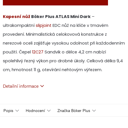
Kapesní nůž
Böker Plus ATLAS Mini Dark
–
ultrakompaktní
slipjoint
EDC nůž na klíče v tmavém
provedení. Minimalistická celokovová konstrukce z
nerezové oceli zajišťuje vysokou odolnost při každodenním
použití. Čepel
12C27
Sandvik o délce 4,2 cm nabízí
spolehlivý řezný výkon pro drobné úkoly. Celková délka 9,4
cm, hmotnost 11 g, otevírání nehtovým výřezem.
Detailní informace
Popis
Hodnocení
Značka
Böker Plus