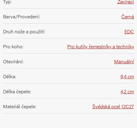
Typ
:
Zavírací
Barva/Provedení
:
Černá
Druh nože a použití
:
EDC
Pro koho
:
Pro kutily, řemeslníky a techniky
Otevírání
:
Manuální
Délka
:
9,4 cm
Délka čepele
:
4,2 cm
Materiál čepele
:
Švédská ocel 12C27