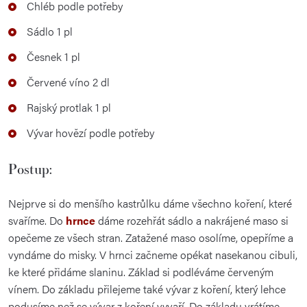
Chléb podle potřeby
Sádlo 1 pl
Česnek 1 pl
Červené víno 2 dl
Rajský protlak 1 pl
Vývar hovězí podle potřeby
Postup:
Nejprve si do menšího kastrůlku dáme všechno koření, které
svaříme. Do
hrnce
dáme rozehřát sádlo a nakrájené maso si
opečeme ze všech stran. Zatažené maso osolíme, opepříme a
vyndáme do misky. V hrnci začneme opékat nasekanou cibuli,
ke které přidáme slaninu. Základ si podléváme červeným
vínem. Do základu přilejeme také vývar z koření, který lehce
podusíme než se vývar z koření vyvaří. Do základu vrátíme