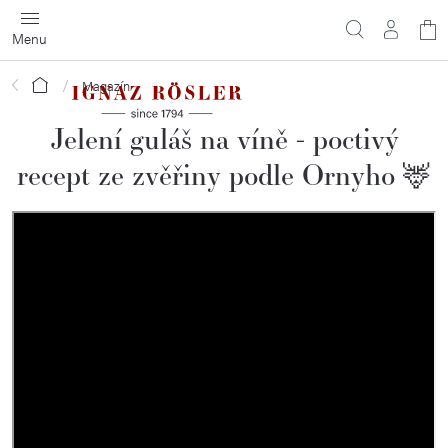
Přejít
N
na
obsah
ko
Domů
Magazín
Jelení guláš na víně - poctivý
recept ze zvěřiny podle Ornyho 🦌