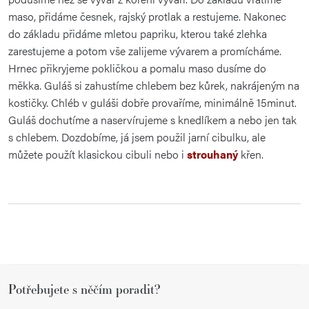
maso, přidáme česnek, rajský protlak a restujeme. Nakonec
do základu přidáme mletou papriku, kterou také zlehka
zarestujeme a potom vše zalijeme vývarem a promícháme.
Hrnec přikryjeme pokličkou a pomalu maso dusíme do
měkka. Guláš si zahustíme chlebem bez kůrek, nakrájeným na
kostičky. Chléb v guláši dobře provaříme, minimálně 15minut.
Guláš dochutíme a naservírujeme s knedlíkem a nebo jen tak
s chlebem. Dozdobíme, já jsem použil jarní cibulku, ale
můžete použít klasickou cibuli nebo i
strouhaný
křen.
Z
Potřebujete s něčím poradit?
á