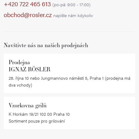
p
+420 722 465 613
(po-pá: 9:00 - 17:00)
a
obchod@rosler.cz
napište nám kdykoliv
t
í
Navštivte nás na našich prodejnách
Prodejna
IGNAZ RÖSLER
28. října 10 nebo Jungmannovo náměstí 5, Praha 1 (prodejna má
dva vchody)
Vzorkovna grilů
K Horkám 19/21 102 00 Praha 10
Sortiment pouze pro grilování