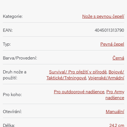
Kategorie
:
Nože s pevnou čepelí
EAN
:
4045011313790
Typ
:
Pevná čepel
Barva/Provedení
:
Černá
Druh nože a
Survival/ Pro přežití v přírodě
,
Bojové/
použití
:
Taktické/Tréningové
,
Vojenské/Armádní
Pro outdoorové nadšence
,
Pro Army
Pro koho
:
nadšence
Otevírání
:
Manuální
Délka
:
24,2 cm