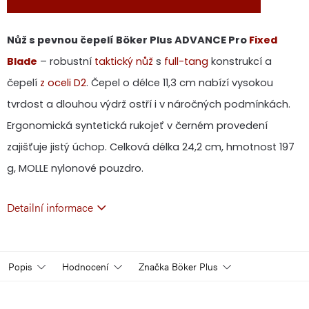
Nůž s pevnou čepelí Böker Plus ADVANCE Pro
Fixed
Blade
– robustní
taktický nůž
s
full-tang
konstrukcí a
čepelí
z oceli D2
. Čepel o délce 11,3 cm nabízí vysokou
tvrdost a dlouhou výdrž ostří i v náročných podmínkách.
Ergonomická syntetická rukojeť v černém provedení
zajišťuje jistý úchop. Celková délka 24,2 cm, hmotnost 197
g, MOLLE nylonové pouzdro.
Detailní informace
Popis
Hodnocení
Značka
Böker Plus