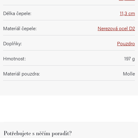
Délka čepele
:
11,3 cm
Materiál čepele
:
Nerezová ocel D2
Doplňky
:
Pouzdro
Hmotnost
:
197 g
Materiál pouzdra
:
Molle
Z
Potřebujete s něčím poradit?
á