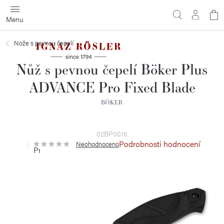
Přejít
N
na
obsah
ko
Nože s pevnou čepelí
Nůž s pevnou čepelí Böker Plus
ADVANCE Pro Fixed Blade
BÖKER
02BP0016
Podrobnosti hodnocení
Neohodnoceno
Průměrné
hodnocení
produktu
je
0,0
z
5
hvězdiček.