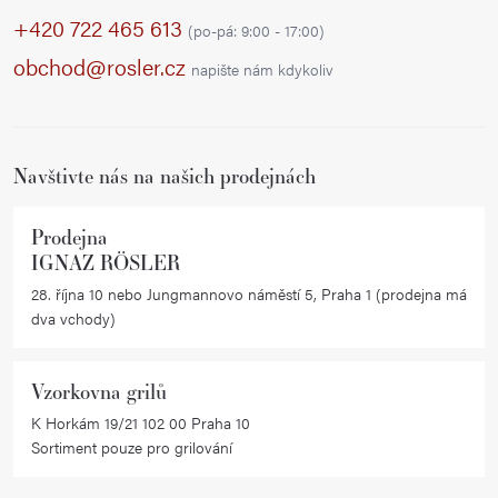
p
+420 722 465 613
(po-pá: 9:00 - 17:00)
a
obchod@rosler.cz
napište nám kdykoliv
t
í
Navštivte nás na našich prodejnách
Prodejna
IGNAZ RÖSLER
28. října 10 nebo Jungmannovo náměstí 5, Praha 1 (prodejna má
dva vchody)
Vzorkovna grilů
K Horkám 19/21 102 00 Praha 10
Sortiment pouze pro grilování