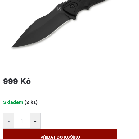
999 Kč
Měrná
Skladem
(2 ks)
cena:
−
+
PŘIDAT DO KOŠÍKU