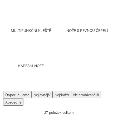
MULTIFUNKČNÍ KLEŠTĚ
NOŽE S PEVNOU ČEPELÍ
KAPESNÍ NOŽE
Ř
Doporučujeme
Nejlevnější
Nejdražší
Nejprodávanější
a
Abecedně
z
27
položek celkem
e