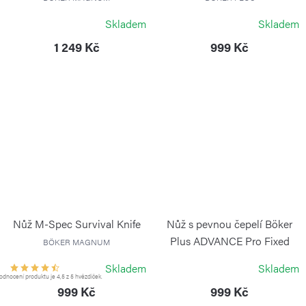
Skladem
Skladem
1 249 Kč
999 Kč
Nůž M-Spec Survival Knife
Nůž s pevnou čepelí Böker
Plus ADVANCE Pro Fixed
BÖKER MAGNUM
Blade
Skladem
Skladem
BÖKER
dnocení produktu je 4,5 z 5 hvězdiček.
999 Kč
999 Kč