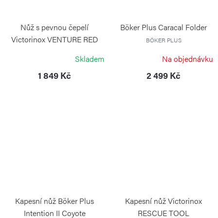
Nůž s pevnou čepelí
Böker Plus Caracal Folder
Victorinox VENTURE RED
BÖKER PLUS
červený
Skladem
Na objednávku
VICTORINOX
1 849 Kč
2 499 Kč
Kapesní nůž Böker Plus
Kapesní nůž Victorinox
Intention II Coyote
RESCUE TOOL