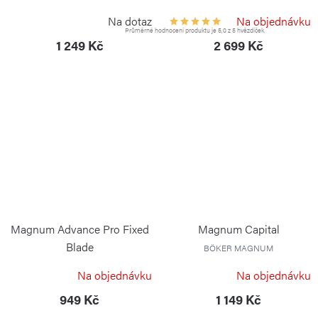
BÖKER PLUS
VICTORINOX
Na dotaz
Na objednávku
Průměrné hodnocení produktu je 5,0 z 5 hvězdiček.
1 249 Kč
2 699 Kč
Magnum Advance Pro Fixed
Magnum Capital
Blade
BÖKER MAGNUM
BÖKER MAGNUM
Na objednávku
Na objednávku
949 Kč
1 149 Kč