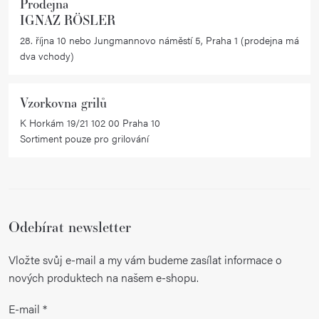
Prodejna
y
IGNAZ RÖSLER
v
28. října 10 nebo Jungmannovo náměstí 5, Praha 1 (prodejna má
ý
dva vchody)
p
i
Vzorkovna grilů
s
K Horkám 19/21 102 00 Praha 10
u
Sortiment pouze pro grilování
Odebírat newsletter
Vložte svůj e-mail a my vám budeme zasílat informace o
nových produktech na našem e-shopu.
E-mail