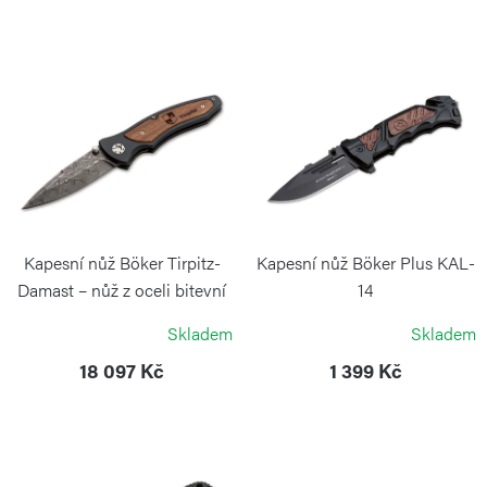
n
í
V
p
ý
r
p
o
i
d
s
u
p
k
r
Kapesní nůž Böker Tirpitz-
Kapesní nůž Böker Plus KAL-
t
o
Damast – nůž z oceli bitevní
14
lodi Tirpitz
ů
BÖKER PLUS
d
Skladem
Skladem
BÖKER SOLINGEN
u
18 097 Kč
1 399 Kč
k
t
ů