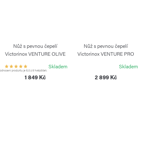
Nůž s pevnou čepelí
Nůž s pevnou čepelí
Victorinox VENTURE OLIVE
Victorinox VENTURE PRO
BLACK
VICTORINOX
Skladem
Skladem
VICTORINOX
dnocení produktu je 5,0 z 5 hvězdiček.
1 849 Kč
2 899 Kč