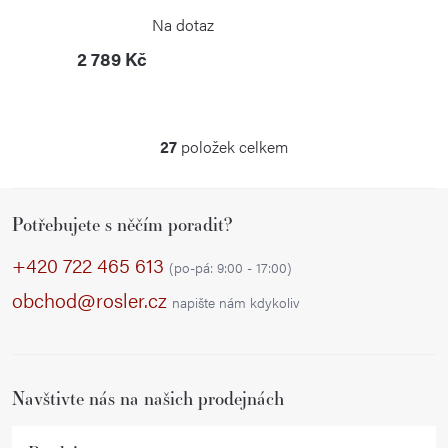
BÖKER PLUS
Na dotaz
2 789 Kč
27
položek celkem
O
v
Z
l
Potřebujete s něčím poradit?
á
á
p
d
+420 722 465 613
(po-pá: 9:00 - 17:00)
a
a
obchod@rosler.cz
napište nám kdykoliv
c
t
í
í
p
r
Navštivte nás na našich prodejnách
v
k