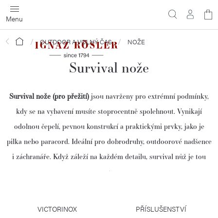
Přejít
N
na
obsah
ko
Domů
OUTDOOR A VOLNÝ ČAS
NOŽE
Survival nože
Survival nože (pro přežití)
jsou navrženy pro extrémní podmínky,
kdy se na vybavení musíte stoprocentně spolehnout. Vynikají
odolnou čepelí, pevnou konstrukcí a praktickými prvky, jako je
pilka nebo paracord. Ideální pro dobrodruhy, outdoorové nadšence
i záchranáře. Když záleží na každém detailu, survival nůž je tou
pravou volbou.
VICTORINOX
PŘÍSLUŠENSTVÍ