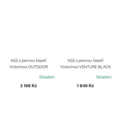
Nůž s pevnou čepelí
Nůž s pevnou čepelí
Victorinox OUTDOOR
Victorinox VENTURE BLACK
MASTERr MIC S
VICTORINOX
Skladem
Skladem
VICTORINOX
3 199 Kč
1 849 Kč