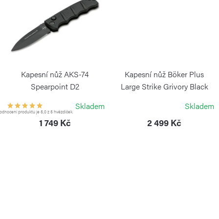
Kapesní nůž AKS-74
Kapesní nůž Böker Plus
Spearpoint D2
Large Strike Grivory Black
BÖKER PLUS
BÖKER PLUS
Skladem
Skladem
dnocení produktu je 5,0 z 5 hvězdiček.
1 749 Kč
2 499 Kč