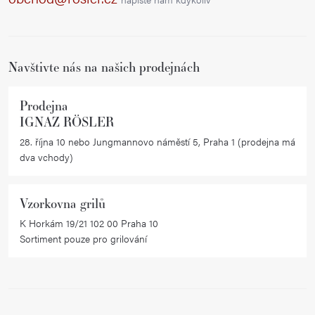
t
í
Navštivte nás na našich prodejnách
Prodejna
IGNAZ RÖSLER
28. října 10 nebo Jungmannovo náměstí 5, Praha 1 (prodejna má
dva vchody)
Vzorkovna grilů
K Horkám 19/21 102 00 Praha 10
Sortiment pouze pro grilování