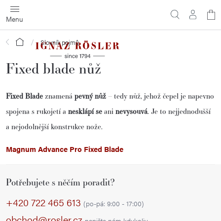
Přejít
N
na
obsah
ko
Domů
Slovník pojmů
Fixed blade nůž
Fixed Blade
znamená
pevný nůž
– tedy nůž, jehož čepel je napevno
spojena s rukojetí a
nesklápí se
ani
nevysouvá
. Je to nejjednodušší
a nejodolnější konstrukce nože.
Magnum Advance Pro Fixed Blade
Z
Potřebujete s něčím poradit?
á
p
+420 722 465 613
(po-pá: 9:00 - 17:00)
a
obchod@rosler.cz
napište nám kdykoliv