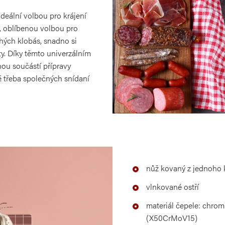
deální volbou pro krájení
), oblíbenou volbou pro
hých klobás, snadno si
aty. Díky těmto univerzálním
nou součástí přípravy
é třeba společných snídaní
nůž kovaný z jednoho k
vlnkované ostří
materiál čepele: chro
(X50CrMoV15)