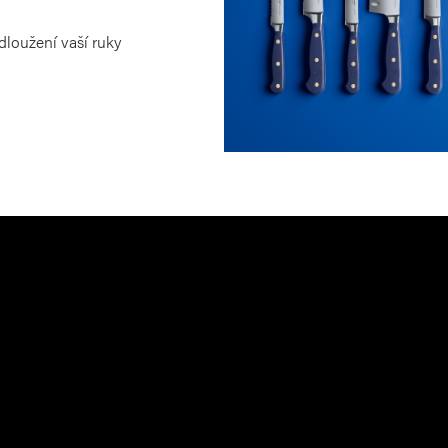
dloužení vaší ruky