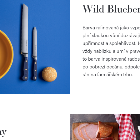
Wild Bluebe
Barva rafinovaná jako vzpo
plní sladkou vůní dozrávaj
upřímnost a spolehlivost. Je
vždy nablízku a umí v pravo
to barva inspirovaná rado
po pobřeží oceánu, odpol
rán na farmářském trhu.
ny