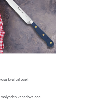
usu kvalitní oceli
m molybden vanadová ocel