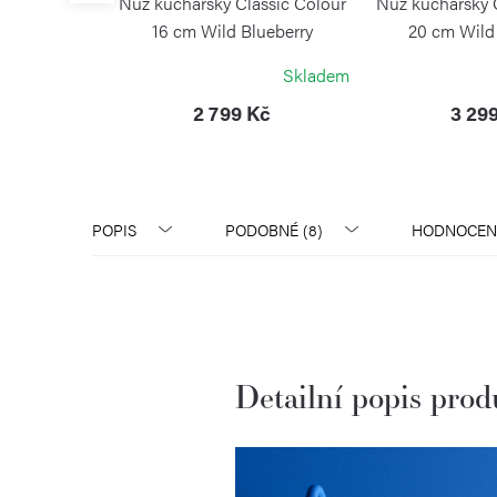
noži Classic
Nůž kuchařský Classic Colour
Nůž kuchařský 
lueberry
16 cm Wild Blueberry
20 cm Wild
F
WÜSTHOF
WÜST
Na dotaz
Skladem
Kč
2 799 Kč
3 29
POPIS
PODOBNÉ (8)
HODNOCEN
Detailní popis pro