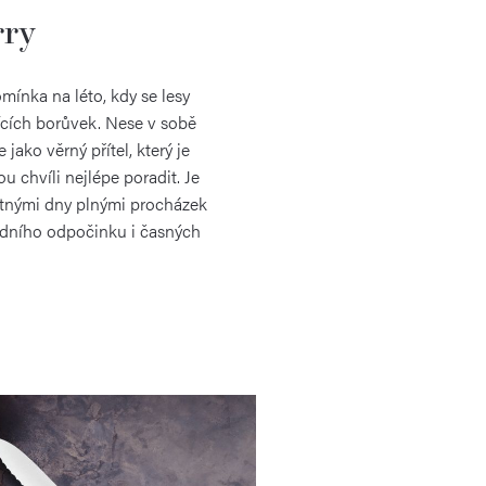
rry
mínka na léto, kdy se lesy
ících borůvek. Nese v sobě
 jako věrný přítel, který je
u chvíli nejlépe poradit. Je
stnými dny plnými procházek
edního odpočinku i časných