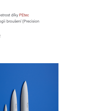
strost díky
PEtec
gii broušení (Precision
í