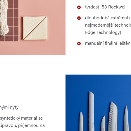
tvrdost: 58 Rockwell
dlouhodobá extrémní o
nejmodernější technolo
Edge Technology)
manuální finální leštěn
nými nýty
 syntetický materiál se
pravou, příjemnou na