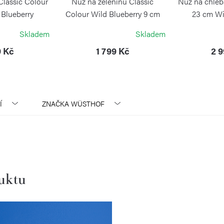
Classic Colour
Nůž na zeleninu Classic
Nůž na chleb
 Blueberry
Colour Wild Blueberry 9 cm
23 cm Wi
HOF
WÜSTHOF
WÜ
Skladem
Skladem
9 Kč
1 799 Kč
2 
Í
ZNAČKA
WÜSTHOF
duktu