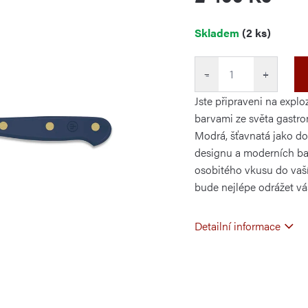
Měrná
Skladem
(2 ks)
cena:
−
+
Jste připraveni na expl
barvami ze světa gastro
Modrá, šťavnatá jako do
designu a moderních ba
osobitého vkusu do vaší
bude nejlépe odrážet váš
Detailní informace