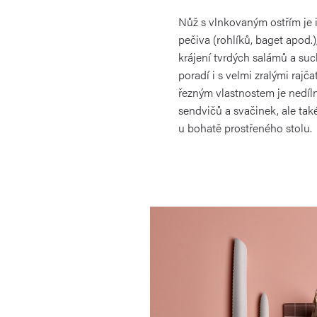
Nůž s vlnkovaným ostřím je i
pečiva (rohlíků, baget apod.
krájení tvrdých salámů a suc
poradí i s velmi zralými rajč
řezným vlastnostem je nedíl
sendvičů a svačinek, ale tak
u bohatě prostřeného stolu.