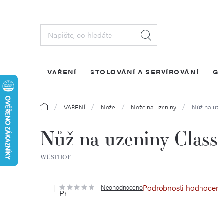
Přejít
na
obsah
VAŘENÍ
STOLOVÁNÍ A SERVÍROVÁNÍ
G
Domů
VAŘENÍ
Nože
Nože na uzeniny
Nůž na uz
Nůž na uzeniny Class
WÜSTHOF
Podrobnosti hodnoce
Neohodnoceno
Průměrné
hodnocení
produktu
je
0,0