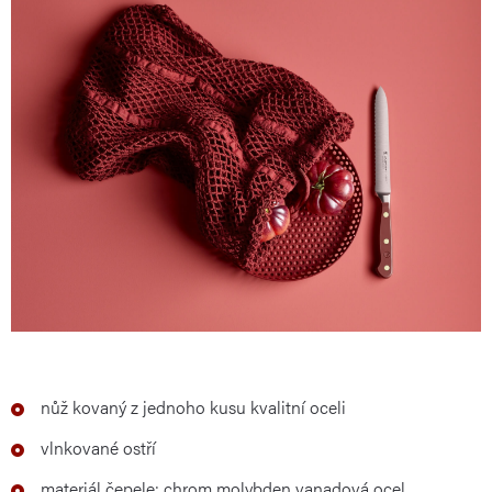
nůž kovaný z jednoho kusu kvalitní oceli
vlnkované ostří
materiál čepele: chrom molybden vanadová ocel