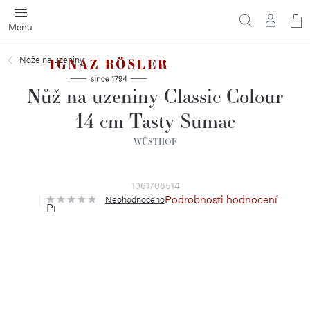
Přejít
N
na
obsah
ko
Nože na uzeniny
Nůž na uzeniny Classic Colour
14 cm Tasty Sumac
WÜSTHOF
1061708514
Podrobnosti hodnocení
Neohodnoceno
Průměrné
hodnocení
produktu
je
0,0
z
5
hvězdiček.