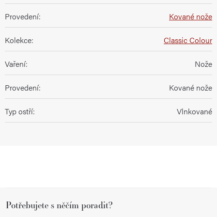
Provedení
:
Kované nože
Kolekce
:
Classic Colour
Vaření
:
Nože
Provedení
:
Kované nože
Typ ostří
:
Vlnkované
Z
Potřebujete s něčím poradit?
á