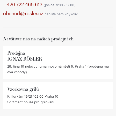
p
+420 722 465 613
(po-pá: 9:00 - 17:00)
a
obchod@rosler.cz
napište nám kdykoliv
t
í
Navštivte nás na našich prodejnách
Prodejna
IGNAZ RÖSLER
28. října 10 nebo Jungmannovo náměstí 5, Praha 1 (prodejna má
dva vchody)
Vzorkovna grilů
K Horkám 19/21 102 00 Praha 10
Sortiment pouze pro grilování