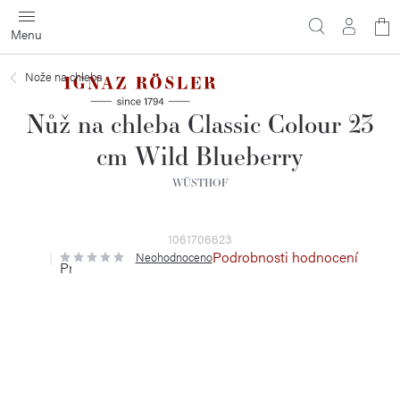
Přejít
N
na
obsah
ko
Nože na chleba
Nůž na chleba Classic Colour 23
cm Wild Blueberry
WÜSTHOF
1061706623
Podrobnosti hodnocení
Neohodnoceno
Průměrné
hodnocení
produktu
je
0,0
z
5
hvězdiček.