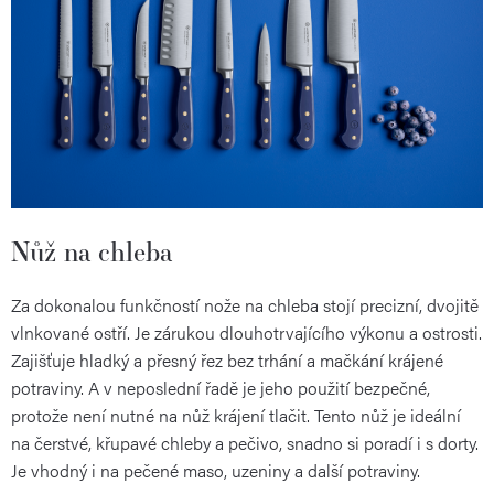
Nůž na chleba
Za dokonalou funkčností nože na chleba stojí precizní, dvojitě
vlnkované ostří. Je zárukou dlouhotrvajícího výkonu a ostrosti.
Zajišťuje hladký a přesný řez bez trhání a mačkání krájené
potraviny. A v neposlední řadě je jeho použití bezpečné,
protože není nutné na nůž krájení tlačit. Tento nůž je ideální
na čerstvé, křupavé chleby a pečivo, snadno si poradí i s dorty.
Je vhodný i na pečené maso, uzeniny a další potraviny.