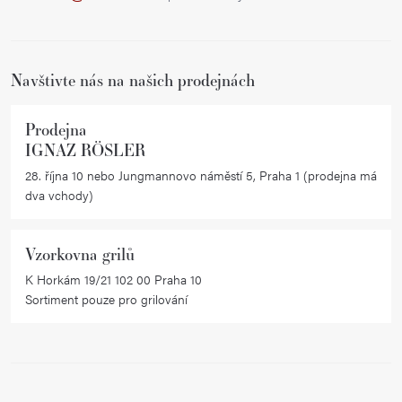
t
í
Navštivte nás na našich prodejnách
Prodejna
IGNAZ RÖSLER
28. října 10 nebo Jungmannovo náměstí 5, Praha 1 (prodejna má
dva vchody)
Vzorkovna grilů
K Horkám 19/21 102 00 Praha 10
Sortiment pouze pro grilování