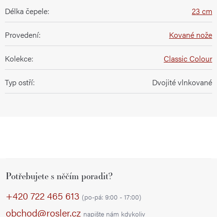
Délka čepele
:
23 cm
Provedení
:
Kované nože
Kolekce
:
Classic Colour
Typ ostří
:
Dvojité vlnkované
Z
Potřebujete s něčím poradit?
á
p
+420 722 465 613
(po-pá: 9:00 - 17:00)
a
obchod@rosler.cz
napište nám kdykoliv