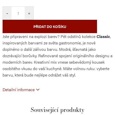
cena:
−
+
PŘIDAT DO KOŠÍKU
Jste připraveni na explozi barev? Pět odstínů kolekce
Classic
,
inspirovaných barvami ze světa gastronomie, je nově
doplněno o další zářivou barvu. Modrá, šťavnatá jako
dozrávající borůvky. Rafinované spojení originálního designu a
moderních barev. Kreativní mix vnese sebevědomý kousek
osobitého vkusu do vaší kuchyně. Máte volnou ruku: vyberte
barvu, která bude nejlépe odrážet váš styl.
Detailní informace
Související produkty