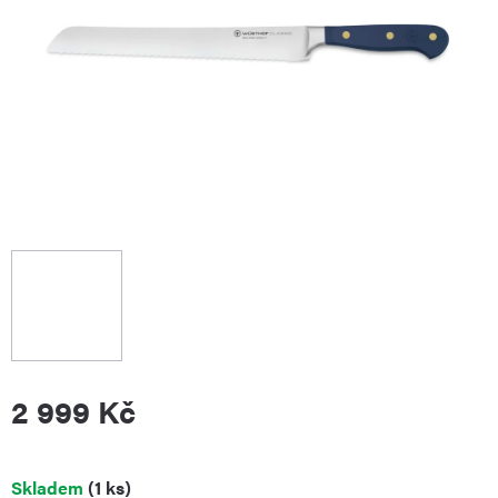
2 999 Kč
Měrná
Skladem
(1 ks)