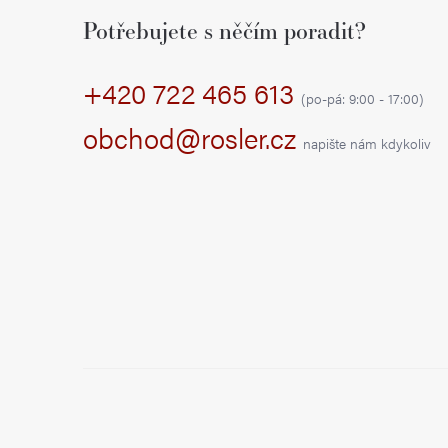
á
Potřebujete s něčím poradit?
p
+420 722 465 613
a
(po-pá: 9:00 - 17:00)
t
obchod@rosler.cz
napište nám kdykoliv
í