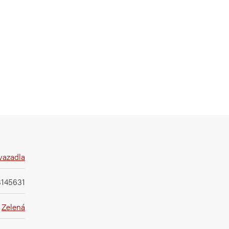
vazadla
3145631
Zelená