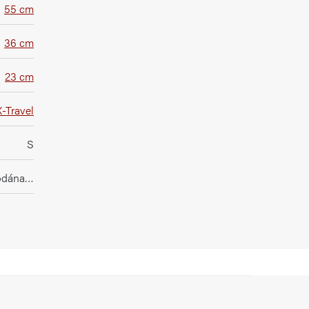
55 cm
36 cm
23 cm
X-Travel
S
rodána…