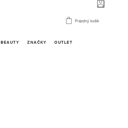
Nákupní
Prázdný košík
košík
BEAUTY
ZNAČKY
OUTLET