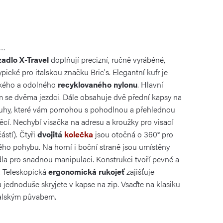
a…
adlo X-Travel
doplňují precizní, ručně vyráběné,
ypické pro italskou značku Bric's. Elegantní kufr je
hkého a odolného
recyklovaného nylonu
. Hlavní
m se dvěma jezdci. Dále obsahuje dvě přední kapsy na
opruhy, které vám pomohou s pohodlnou a přehlednou
ěcí. Nechybí visačka na adresu a kroužky pro visací
stí). Čtyři
dvojitá
kolečka
jsou otočná o 360° pro
hého pohybu. Na horní i boční straně jsou umístěny
la pro snadnou manipulaci. Konstrukci tvoří pevné a
y. Teleskopická
ergonomická rukojeť
zajišťuje
 jednoduše skryjete v kapse na zip. Vsaďte na klasiku
italským půvabem.