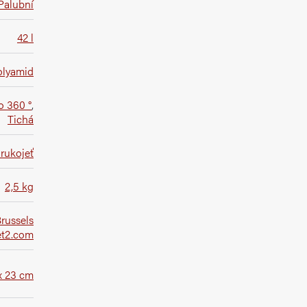
Palubní
42 l
olyamid
o 360 °
,
Tichá
rukojeť
2,5 kg
russels
et2.com
x 23 cm