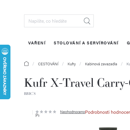
Přejít
na
obsah
VAŘENÍ
STOLOVÁNÍ A SERVÍROVÁNÍ
G
Domů
CESTOVÁNÍ
Kufry
Kabinová zavazadla
Ku
Kufr X-Travel Carry-
BRIC`S
Podrobnosti hodnoce
Neohodnoceno
Průměrné
hodnocení
produktu
je
0,0