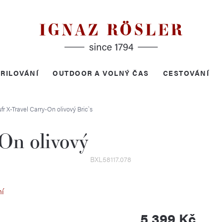
RILOVÁNÍ
OUTDOOR A VOLNÝ ČAS
CESTOVÁNÍ
fr X-Travel Carry-On olivový
Bric`s
On olivový
BXL58117.078
ní
5 399 Kč