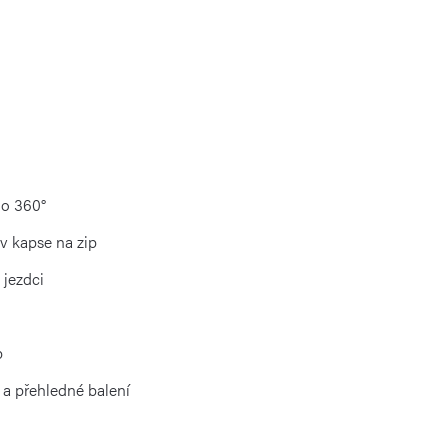
o 360°
v kapse na zip
 jezdci
p
 a přehledné balení