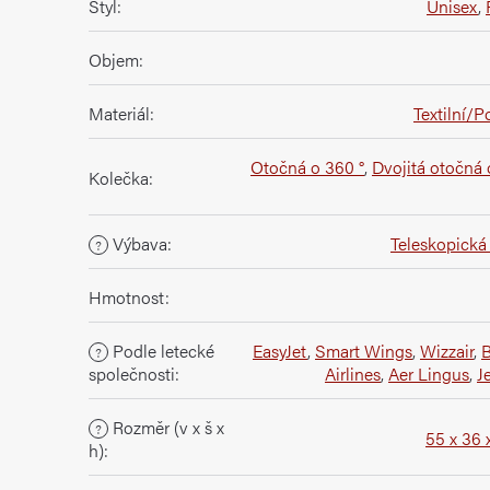
Styl
:
Unisex
,
Objem
:
Materiál
:
Textilní/P
Otočná o 360 °
,
Dvojitá otočná 
Kolečka
:
Výbava
:
Teleskopická 
?
Hmotnost
:
Podle letecké
EasyJet
,
Smart Wings
,
Wizzair
,
B
?
společnosti
:
Airlines
,
Aer Lingus
,
J
Rozměr (v x š x
?
55 x 36 
h)
: