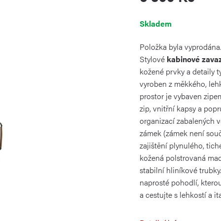
Měrná
Skladem
cena:
Položka byla vyprodán
Stylové
kabinové zavaz
kožené prvky a detaily t
vyroben z měkkého, le
prostor je vybaven zipe
zip, vnitřní kapsy a p
organizací zabalených v
zámek (zámek není součá
zajištění plynulého, tic
kožená polstrovaná mad
stabilní hliníkové trubk
naprosté pohodlí, kterou
a cestujte s lehkostí a 