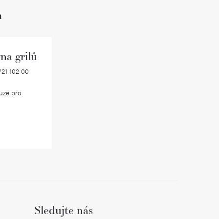
h
na grilů
21 102 00
uze pro
Sledujte nás