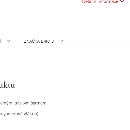
Detailní informace
Í
ZNAČKA
BRIC`S
duktu
telným italským šarmem
polyamidová vlákna)