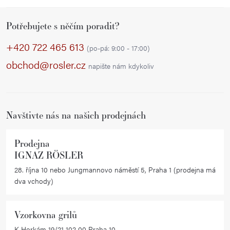
v
Z
l
Potřebujete s něčím poradit?
á
á
p
d
+420 722 465 613
(po-pá: 9:00 - 17:00)
a
a
obchod@rosler.cz
napište nám kdykoliv
c
t
í
í
p
r
Navštivte nás na našich prodejnách
v
k
Prodejna
y
IGNAZ RÖSLER
v
28. října 10 nebo Jungmannovo náměstí 5, Praha 1 (prodejna má
ý
dva vchody)
p
i
Vzorkovna grilů
s
K Horkám 19/21 102 00 Praha 10