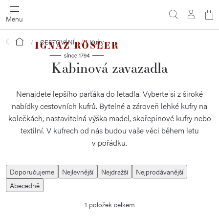
Přejít
N
na
obsah
ko
Domů
CESTOVÁNÍ
Kufry
Kabinová zavazadla
Nenajdete lepšího parťáka do letadla. Vyberte si z široké
nabídky cestovních kufrů. Bytelné a zároveň lehké kufry na
kolečkách, nastavitelná výška madel, skořepinové kufry nebo
textilní. V kufrech od nás budou vaše věci během letu
v pořádku.
Ř
Doporučujeme
Nejlevnější
Nejdražší
Nejprodávanější
a
Abecedně
z
1
položek celkem
e