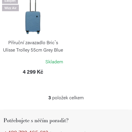
EasyJet
Wizz Air
Příruční zavazadlo Bric`s
Ulisse Trolley 55cm Grey Blue
BRIC`S
Skladem
4 299 Kč
3
položek celkem
O
v
Z
l
Potřebujete s něčím poradit?
á
á
p
d