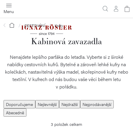
Přejít
N
na
obsah
ko
Domů
CESTOVÁNÍ
Kufry
Kabinová zavazadla
Nenajdete lepšího parťáka do letadla. Vyberte si z široké
nabídky cestovních kufrů. Bytelné a zároveň lehké kufry na
kolečkách, nastavitelná výška madel, skořepinové kufry nebo
textilní. V kufrech od nás budou vaše věci během letu
v pořádku.
Ř
Doporučujeme
Nejlevnější
Nejdražší
Nejprodávanější
a
Abecedně
z
3
položek celkem
e