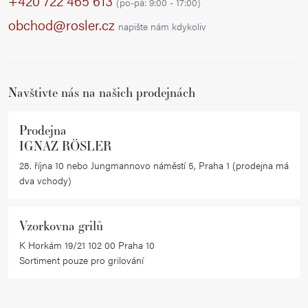
+420 722 465 613
(po-pá: 9:00 - 17:00)
a
a
obchod@rosler.cz
napište nám kdykoliv
c
t
í
í
p
r
Navštivte nás na našich prodejnách
v
k
Prodejna
y
IGNAZ RÖSLER
v
28. října 10 nebo Jungmannovo náměstí 5, Praha 1 (prodejna má
ý
dva vchody)
p
i
Vzorkovna grilů
s
K Horkám 19/21 102 00 Praha 10
u
Sortiment pouze pro grilování