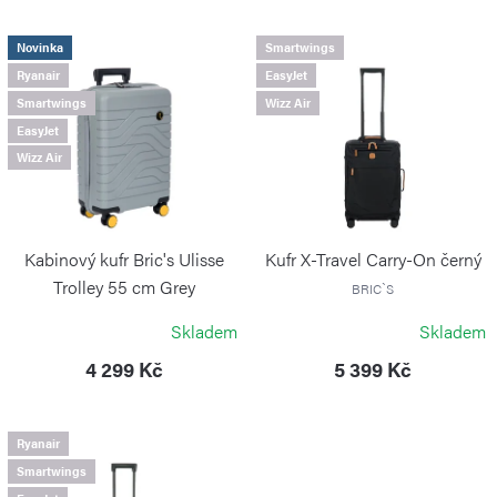
n
í
V
Novinka
Smartwings
p
Ryanair
EasyJet
ý
Smartwings
Wizz Air
r
p
EasyJet
o
i
Wizz Air
d
s
u
p
k
r
Kabinový kufr Bric's Ulisse
Kufr X-Travel Carry-On černý
t
o
Trolley 55 cm Grey
BRIC`S
ů
BRIC`S
d
Skladem
Skladem
u
4 299 Kč
5 399 Kč
k
t
Ryanair
ů
Smartwings