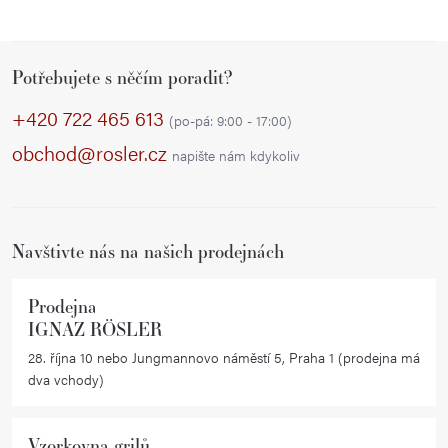
Z
Potřebujete s něčím poradit?
á
p
+420 722 465 613
(po-pá: 9:00 - 17:00)
a
obchod@rosler.cz
napište nám kdykoliv
t
í
Navštivte nás na našich prodejnách
Prodejna
IGNAZ RÖSLER
28. října 10 nebo Jungmannovo náměstí 5, Praha 1 (prodejna má
dva vchody)
Vzorkovna grilů