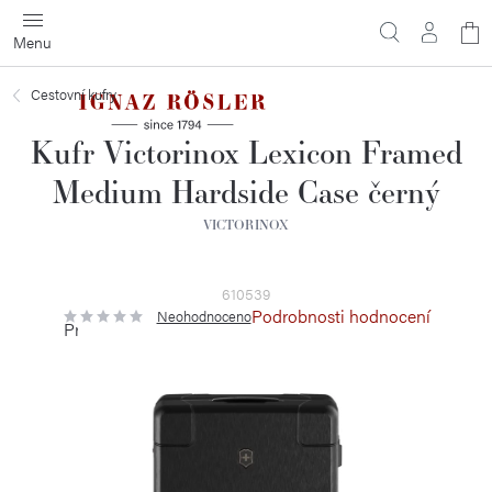
Přejít
N
na
obsah
ko
Cestovní kufry
Kufr Victorinox Lexicon Framed
Medium Hardside Case černý
VICTORINOX
610539
Podrobnosti hodnocení
Neohodnoceno
Průměrné
hodnocení
produktu
je
0,0
z
5
hvězdiček.