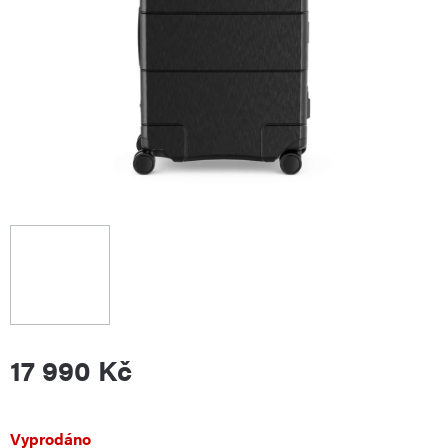
17 990 Kč
Měrná
Vyprodáno