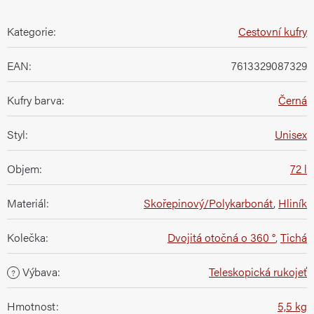
Kategorie
:
Cestovní kufry
EAN
:
7613329087329
Kufry barva
:
Černá
Styl
:
Unisex
Objem
:
72 l
Materiál
:
Skořepinový/Polykarbonát
,
Hliník
Kolečka
:
Dvojitá otočná o 360 °
,
Tichá
Výbava
:
Teleskopická rukojeť
?
Hmotnost
:
5,5 kg