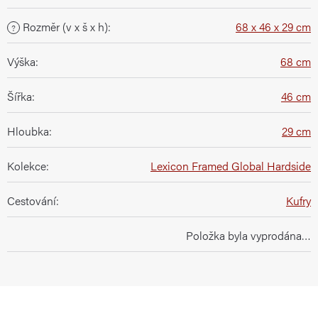
Rozměr (v x š x h)
:
68 x 46 x 29 cm
?
Výška
:
68 cm
Šířka
:
46 cm
Hloubka
:
29 cm
Kolekce
:
Lexicon Framed Global Hardside
Cestování
:
Kufry
Položka byla vyprodána…