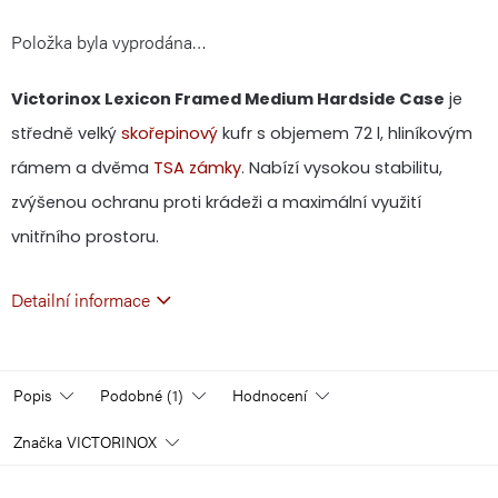
Položka byla vyprodána…
cena:
Victorinox Lexicon Framed Medium Hardside Case
je
středně velký
skořepinový
kufr s objemem 72 l, hliníkovým
rámem a dvěma
TSA zámky
. Nabízí vysokou stabilitu,
zvýšenou ochranu proti krádeži a maximální využití
vnitřního prostoru.
Detailní informace
Popis
Podobné (1)
Hodnocení
Značka
VICTORINOX