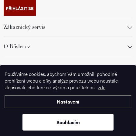
PŘIHLÁSIT SE
Zákaznický servis
O Rösler.cz
Sledujte nás
Používáme cookies, abychom Vám umožnili pohodlné
prohlížení webu a díky analýze provozu webu neustále
zlepšovali jeho funkce, výkon a použitelnost.
zde
.
Nastavení
Copyright 2026
Ignazrosler.cz
. Všechna práva vyhrazena.
Upravit
nastavení cookies
Souhlasím
Vytvořil Shoptet Premium