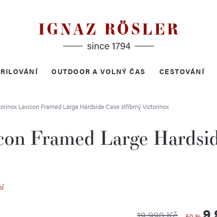
RILOVÁNÍ
OUTDOOR A VOLNÝ ČAS
CESTOVÁNÍ
ctorinox Lexicon Framed Large Hardside Case stříbrný
Victorinox
con Framed Large Hardsid
ní
9 
19 990 Kč
–50 %