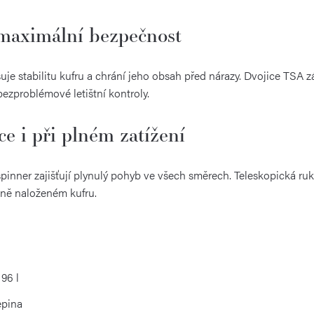
maximální bezpečnost
uje stabilitu kufru a chrání jeho obsah před nárazy. Dvojice TSA
ezproblémové letištní kontroly.
e i při plném zatížení
pinner zajišťují plynulý pohyb ve všech směrech. Teleskopická ruko
lně naloženém kufru.
96 l
epina