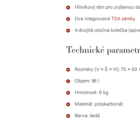
Hliníkový rám pro zvýšenou sta
Dva integrované
TSA zámky
4 dvojitá otočná kolečka (spin
Technické paramet
Rozměry (V × Š × H): 75 × 50 
Objem: 96 l
Hmotnost: 6 kg
Materiál: polykarbonát
Barva: šedá