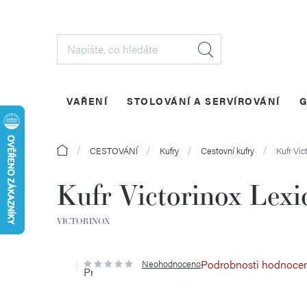
Přejít
na
obsah
VAŘENÍ
STOLOVÁNÍ A SERVÍROVÁNÍ
G
Domů
CESTOVÁNÍ
Kufry
Cestovní kufry
Kufr Vi
Kufr Victorinox Lexi
VICTORINOX
Podrobnosti hodnoce
Neohodnoceno
Průměrné
hodnocení
produktu
je
0,0