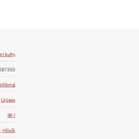
í kufry
087350
Stříbrná
Unisex
96 l
t
,
Hliník