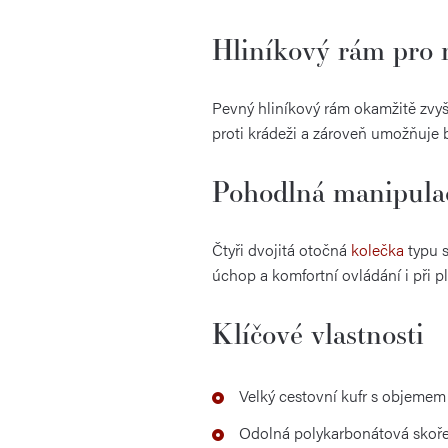
Hliníkový rám pro 
Pevný hliníkový rám okamžitě zvyš
proti krádeži a zároveň umožňuje b
Pohodlná manipulac
Čtyři dvojitá otočná
kolečka
typu s
úchop a komfortní ovládání i při p
Klíčové vlastnosti
Velký cestovní kufr s objemem 
Odolná polykarbonátová skoř