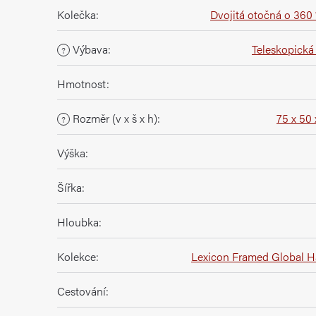
Kolečka
:
Dvojitá otočná o 360 
Výbava
:
Teleskopická 
?
Hmotnost
:
Rozměr (v x š x h)
:
75 x 50 
?
Výška
:
Šířka
:
Hloubka
:
Kolekce
:
Lexicon Framed Global H
Cestování
: