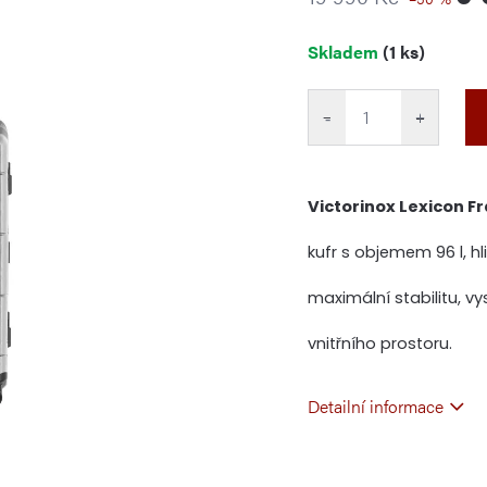
Měrná
Skladem
(1 ks)
cena:
−
+
Victorinox Lexicon 
kufr s objemem 96 l,
maximální stabilitu, v
vnitřního prostoru.
Detailní informace