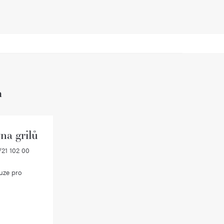
h
na grilů
21 102 00
uze pro