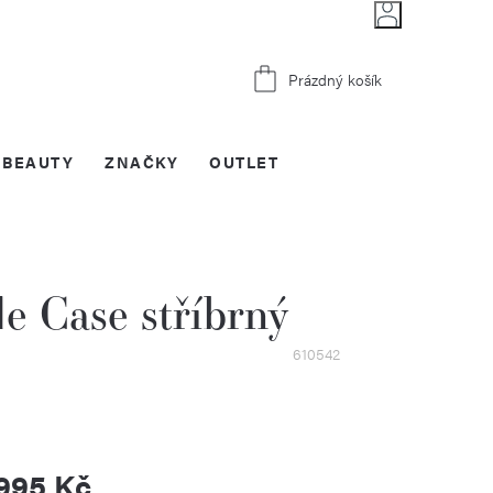
Nákupní
Prázdný košík
košík
BEAUTY
ZNAČKY
OUTLET
e Case stříbrný
610542
995 Kč