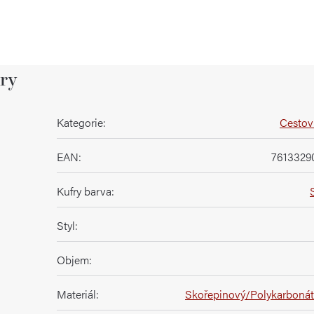
ry
Kategorie
:
Cestovn
EAN
:
7613329
Kufry barva
:
Styl
:
Objem
:
Materiál
:
Skořepinový/Polykarboná