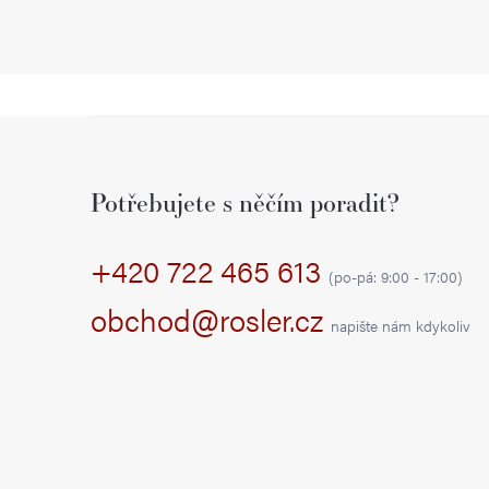
Z
á
Potřebujete s něčím poradit?
p
+420 722 465 613
a
(po-pá: 9:00 - 17:00)
t
obchod@rosler.cz
napište nám kdykoliv
í