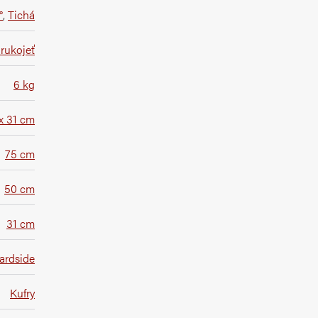
°
,
Tichá
rukojeť
6 kg
x 31 cm
75 cm
50 cm
31 cm
ardside
Kufry