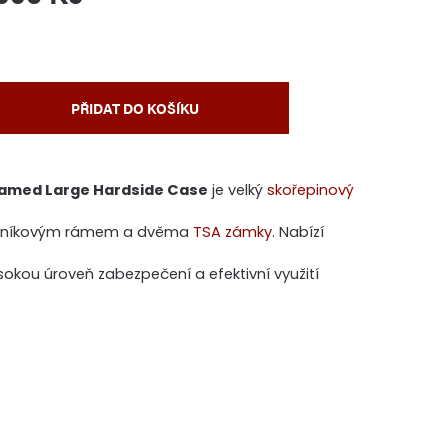
PŘIDAT DO KOŠÍKU
Framed Large Hardside Case
je velký
skořepinový
 hliníkovým rámem a dvěma
TSA zámky
. Nabízí
ysokou úroveň zabezpečení a efektivní využití