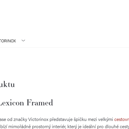
TORINOX
duktu
 Lexicon Framed
se od značky Victorinox představuje špičku mezi velkými
cestovn
ízí mimořádně prostorný interiér, který je ideální pro dlouhé cest