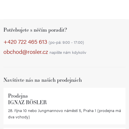
Z
Potřebujete s něčím poradit?
á
p
+420 722 465 613
(po-pá: 9:00 - 17:00)
a
obchod@rosler.cz
napište nám kdykoliv
t
í
Navštivte nás na našich prodejnách
Prodejna
IGNAZ RÖSLER
28. října 10 nebo Jungmannovo náměstí 5, Praha 1 (prodejna má
dva vchody)