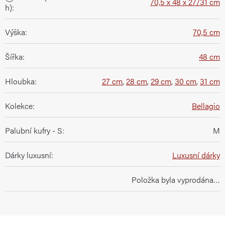
70,5 x 48 x 27/31 cm
h)
:
Výška
:
70,5 cm
Šířka
:
48 cm
Hloubka
:
27 cm
,
28 cm
,
29 cm
,
30 cm
,
31 cm
Kolekce
:
Bellagio
Palubní kufry - S
:
M
Dárky luxusní
:
Luxusní dárky
Položka byla vyprodána…