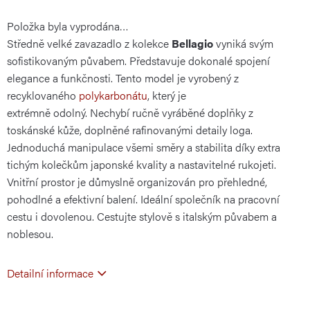
Položka byla vyprodána…
cena:
Středně velké zavazadlo z kolekce
Bellagio
vyniká svým
sofistikovaným půvabem. Představuje dokonalé spojení
elegance a funkčnosti. Tento model je vyrobený z
recyklovaného
polykarbonátu
, který je
extrémně odolný. Nechybí ručně vyráběné doplňky z
toskánské kůže, doplněné rafinovanými detaily loga.
Jednoduchá manipulace všemi směry a stabilita díky extra
tichým kolečkům japonské kvality a nastavitelné rukojeti.
Vnitřní prostor je důmyslně organizován pro přehledné,
pohodlné a efektivní balení. Ideální společník na pracovní
cestu i dovolenou. Cestujte stylově s italským půvabem a
noblesou.
Detailní informace