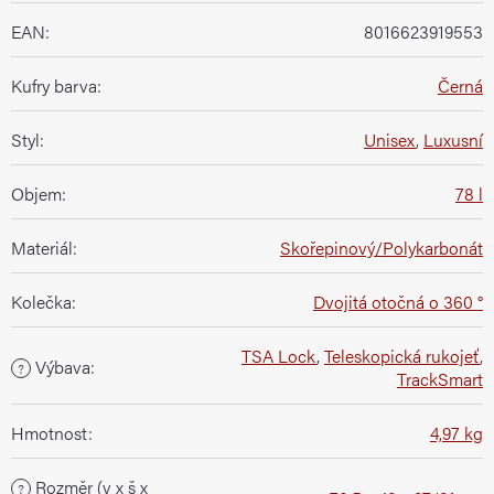
EAN
:
8016623919553
Kufry barva
:
Černá
Styl
:
Unisex
,
Luxusní
Objem
:
78 l
Materiál
:
Skořepinový/Polykarbonát
Kolečka
:
Dvojitá otočná o 360 °
TSA Lock
,
Teleskopická rukojeť
,
Výbava
:
?
TrackSmart
Hmotnost
:
4,97 kg
Rozměr (v x š x
?