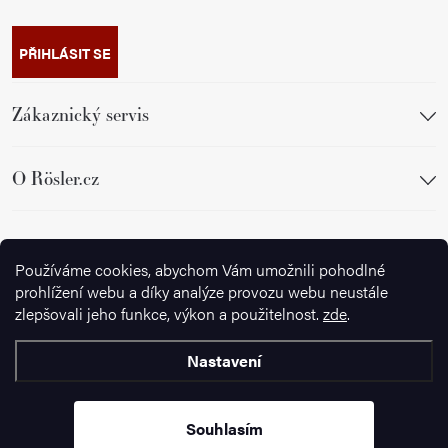
PŘIHLÁSIT SE
Zákaznický servis
O Rösler.cz
Sledujte nás
Používáme cookies, abychom Vám umožnili pohodlné
prohlížení webu a díky analýze provozu webu neustále
zlepšovali jeho funkce, výkon a použitelnost.
zde
.
Nastavení
Copyright 2026
Ignazrosler.cz
. Všechna práva vyhrazena.
Upravit
nastavení cookies
Souhlasím
Vytvořil Shoptet Premium