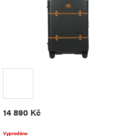
14 890 Kč
Měrná
Vyprodáno