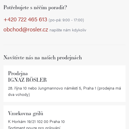
Z
l
Potřebujete s něčím poradit?
á
á
p
d
+420 722 465 613
(po-pá: 9:00 - 17:00)
a
a
obchod@rosler.cz
napište nám kdykoliv
c
t
í
í
p
r
Navštivte nás na našich prodejnách
v
k
Prodejna
y
IGNAZ RÖSLER
v
28. října 10 nebo Jungmannovo náměstí 5, Praha 1 (prodejna má
ý
dva vchody)
p
i
Vzorkovna grilů
s
K Horkám 19/21 102 00 Praha 10
u
Sortiment pouze pro grilování