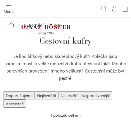
Přejít
N
na
obsah
ko
Domů
CESTOVÁNÍ
Kufry
Cestovní kufry
Je libo látkový nebo skořepinový kufr? Kolečka jsou
samozřejmostí a velké množství druhů otevírání také. Mnoho
barevných provedení, mnoho velikostí. Cestování může být
pestré.
Ř
Doporučujeme
Nejlevnější
Nejdražší
Nejprodávanější
a
Abecedně
z
1
položek celkem
e
n