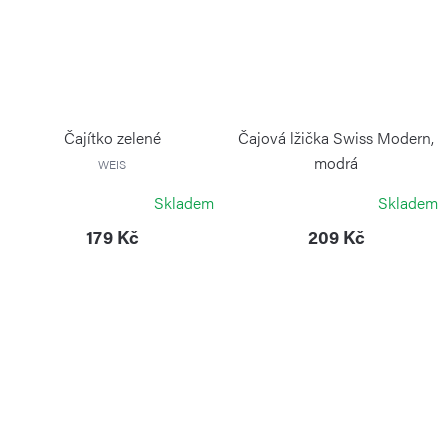
Čajítko zelené
Čajová lžička Swiss Modern,
modrá
WEIS
VICTORINOX
Skladem
Skladem
179 Kč
209 Kč