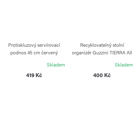
Protiskluzový servírovací
Recyklovatelný stolní
podnos 45 cm červený
organizér Guzzini TIERRA All
Together, bílý, 22 cm
CONTINENTA
Skladem
Skladem
GUZZINI
419 Kč
400 Kč