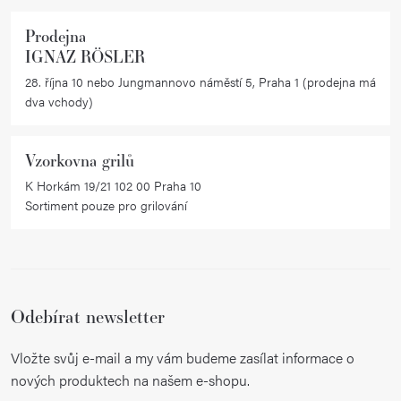
v
ý
Prodejna
IGNAZ RÖSLER
p
i
28. října 10 nebo Jungmannovo náměstí 5, Praha 1 (prodejna má
dva vchody)
s
u
Vzorkovna grilů
K Horkám 19/21 102 00 Praha 10
Sortiment pouze pro grilování
Odebírat newsletter
Vložte svůj e-mail a my vám budeme zasílat informace o
nových produktech na našem e-shopu.