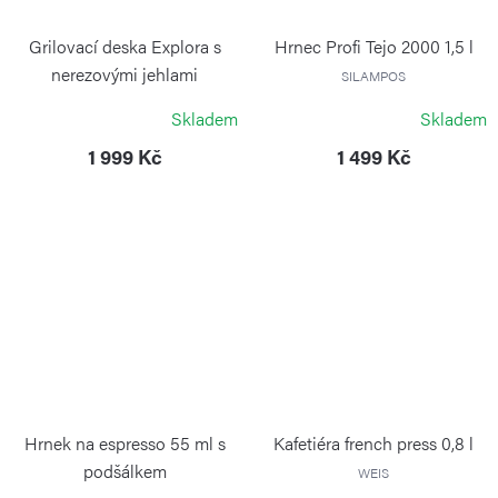
Grilovací deska Explora s
Hrnec Profi Tejo 2000 1,5 l
nerezovými jehlami
SILAMPOS
RISOLI
Skladem
Skladem
1 999 Kč
1 499 Kč
Hrnek na espresso 55 ml s
Kafetiéra french press 0,8 l
podšálkem
WEIS