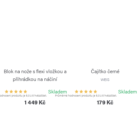
Blok na nože s flexi vložkou a
Čajítko černé
přihrádkou na náčiní
WEIS
CONTINENTA
Skladem
Skladem
dnocení produktu je 5,0 z 5 hvězdiček.
Průměrné hodnocení produktu je 5,0 z 5 hvězdiček.
1 449 Kč
179 Kč