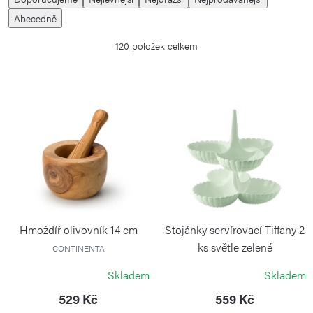
a
Abecedně
z
120
položek celkem
e
n
í
V
p
ý
r
p
o
i
d
s
u
p
k
r
Hmoždíř olivovník 14 cm
Stojánky servírovací Tiffany 2
t
o
ks světle zelené
CONTINENTA
ů
GUZZINI
d
Skladem
Skladem
u
529 Kč
559 Kč