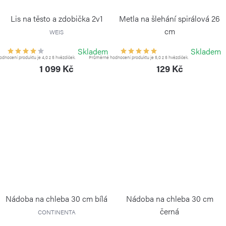
Lis na těsto a zdobička 2v1
Metla na šlehání spirálová 26
cm
WEIS
WEIS
Skladem
Skladem
dnocení produktu je 4,0 z 5 hvězdiček.
Průměrné hodnocení produktu je 5,0 z 5 hvězdiček.
1 099 Kč
129 Kč
Nádoba na chleba 30 cm bílá
Nádoba na chleba 30 cm
černá
CONTINENTA
CONTINENTA