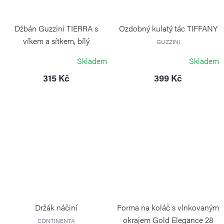
Džbán Guzzini TIERRA s
Ozdobný kulatý tác TIFFANY
víkem a sítkem, bílý
GUZZINI
GUZZINI
Skladem
Skladem
315 Kč
399 Kč
Držák náčiní
Forma na koláč s vlnkovaným
okrajem Gold Elegance 28
CONTINENTA