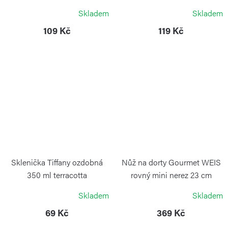
GUZZINI
VICTORINOX
Skladem
Skladem
109 Kč
119 Kč
Sklenička Tiffany ozdobná
Nůž na dorty Gourmet WEIS
350 ml terracotta
rovný mini nerez 23 cm
GUZZINI
WEIS
Skladem
Skladem
69 Kč
369 Kč