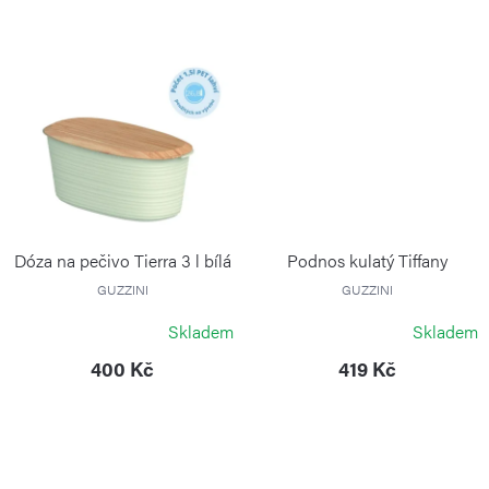
k
t
ů
Dóza na pečivo Tierra 3 l bílá
Podnos kulatý Tiffany
GUZZINI
GUZZINI
Skladem
Skladem
400 Kč
419 Kč