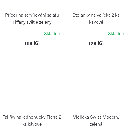
Příbor na servírování salátu
Stojánky na vajíčka 2 ks
Tiffany světle zelený
kávové
GUZZINI
GUZZINI
Skladem
Skladem
169 Kč
129 Kč
Talířky na jednohubky Tierra 2
Vidlička Swiss Modern,
ks kávové
zelená