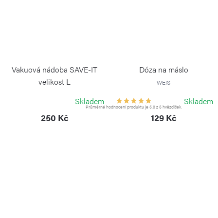
Vakuová nádoba SAVE-IT
Dóza na máslo
velikost L
WEIS
GUZZINI
Skladem
Skladem
Průměrné hodnocení produktu je 5,0 z 5 hvězdiček.
250 Kč
129 Kč