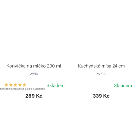
Konvička na mléko 200 ml
Kuchyňská mísa 24 cm
WEIS
WEIS
Skladem
Skladem
dnocení produktu je 5,0 z 5 hvězdiček.
289 Kč
339 Kč