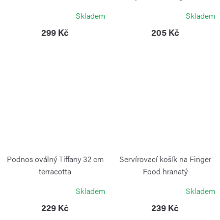
cm
Skladem
Skladem
GUARDINI
299 Kč
205 Kč
Podnos oválný Tiffany 32 cm
Servírovací košík na Finger
terracotta
Food hranatý
GUZZINI
WEIS
Skladem
Skladem
229 Kč
239 Kč