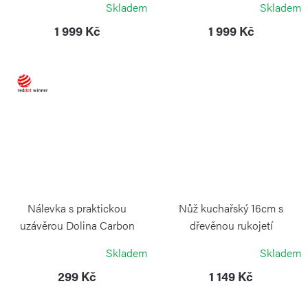
Skladem
Skladem
1 999 Kč
1 999 Kč
Nálevka s praktickou
Nůž kuchařský 16cm s
uzávěrou Dolina Carbon
dřevěnou rukojetí
Black
VICTORINOX
Skladem
Skladem
BLIMPLUS
299 Kč
1 149 Kč