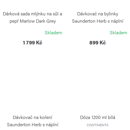
Dárková sada mlýnku na sůl a
Dávkovač na bylinky
pepř Marlow Dark Grey
Saunderton Herb s náplní
Precision+
COLE&MASON
Skladem
Skladem
COLE&MASON
1 799 Kč
899 Kč
Dávkovač na koření
Dóza 1200 ml bílá
Saunderton Herb s náplní
CONTINENTA