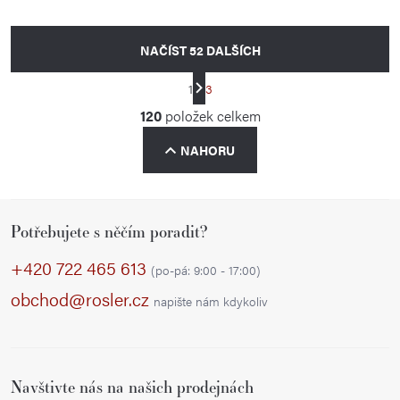
NAČÍST 52 DALŠÍCH
S
1
3
t
O
120
položek celkem
r
v
á
NAHORU
l
n
á
k
d
o
Z
a
v
Potřebujete s něčím poradit?
á
á
c
p
+420 722 465 613
n
í
(po-pá: 9:00 - 17:00)
í
a
p
obchod@rosler.cz
napište nám kdykoliv
r
t
v
í
k
Navštivte nás na našich prodejnách
y