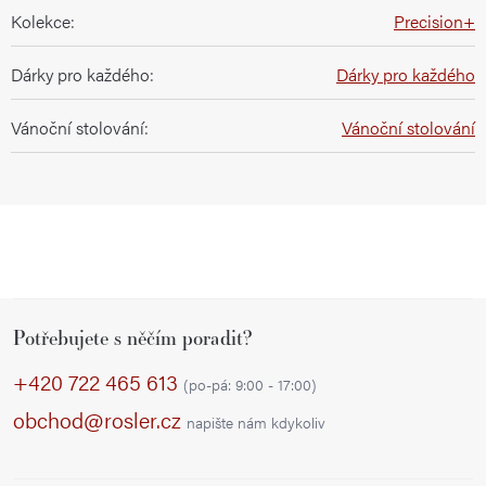
Kolekce
:
Precision+
Dárky pro každého
:
Dárky pro každého
Vánoční stolování
:
Vánoční stolování
Z
Potřebujete s něčím poradit?
á
p
+420 722 465 613
(po-pá: 9:00 - 17:00)
a
obchod@rosler.cz
napište nám kdykoliv
t
í