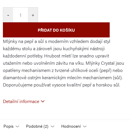
cena:
−
+
PŘIDAT DO KOŠÍKU
M
lýnky na pepř a sůl
s moderním vzhledem
dodají styl
každému stolu a zároveň jsou kuchyňskými nástroji
každodenní potřeby.
Hrubost mletí lze snadno upravit
utažením nebo uvolněním závitu na víku.
Mlýnky Crystal
jsou
opatřeny mechanismem z tvrzené uhlíkové oceli (pepř) nebo
diamantově ostrým keramickým mlecím mechanismem (sůl).
Doporučujeme používat vysoce kvalitní pepř a horskou sůl.
Detailní informace
Popis
Podobné (2)
Hodnocení