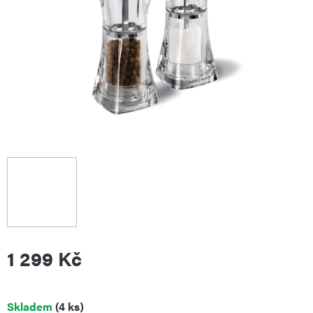
1 299 Kč
Měrná
Skladem
(4 ks)