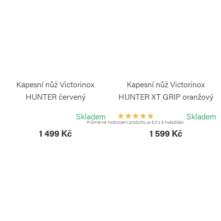
Kapesní nůž Victorinox
Kapesní nůž Victorinox
HUNTER červený
HUNTER XT GRIP oranžový
VICTORINOX
VICTORINOX
Skladem
Skladem
Průměrné hodnocení produktu je 5,0 z 5 hvězdiček.
1 499 Kč
1 599 Kč