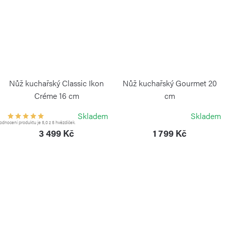
Nůž kuchařský Classic Ikon
Nůž kuchařský Gourmet 20
Créme 16 cm
cm
WÜSTHOF
WÜSTHOF
Skladem
Skladem
dnocení produktu je 5,0 z 5 hvězdiček.
3 499 Kč
1 799 Kč