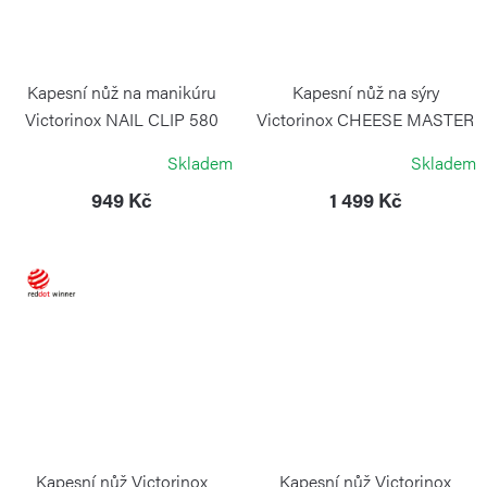
Kapesní nůž na manikúru
Kapesní nůž na sýry
Victorinox NAIL CLIP 580
Victorinox CHEESE MASTER
červený
červený
Skladem
Skladem
VICTORINOX
VICTORINOX
949 Kč
1 499 Kč
Kapesní nůž Victorinox
Kapesní nůž Victorinox