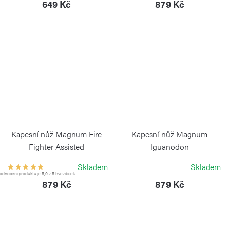
649 Kč
879 Kč
Kapesní nůž Magnum Fire
Kapesní nůž Magnum
Fighter Assisted
Iguanodon
BÖKER MAGNUM
BÖKER MAGNUM
Skladem
Skladem
dnocení produktu je 5,0 z 5 hvězdiček.
879 Kč
879 Kč