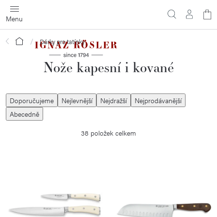
Přejít
N
na
obsah
ko
Domů
Dárky pro tatínky
Nože kapesní i kované
Ř
Doporučujeme
Nejlevnější
Nejdražší
Nejprodávanější
a
Abecedně
z
38
položek celkem
e
n
í
V
p
ý
r
p
o
i