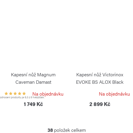
Kapesní nůž Magnum
Kapesní nůž Victorinox
Caveman Damast
EVOKE BS ALOX Black
BÖKER MAGNUM
VICTORINOX
Na objednávku
Na objednávku
dnocení produktu je 5,0 z 5 hvězdiček.
1 749 Kč
2 899 Kč
38
položek celkem