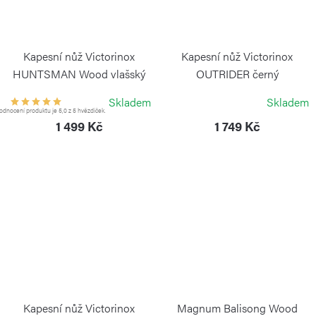
Kapesní nůž Victorinox
Kapesní nůž Victorinox
HUNTSMAN Wood vlašský
OUTRIDER černý
ořech
VICTORINOX
Skladem
Skladem
VICTORINOX
dnocení produktu je 5,0 z 5 hvězdiček.
1 499 Kč
1 749 Kč
Kapesní nůž Victorinox
Magnum Balisong Wood