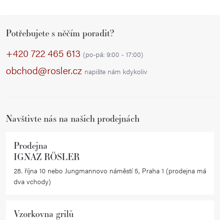
O
v
Z
l
Potřebujete s něčím poradit?
á
á
p
d
+420 722 465 613
(po-pá: 9:00 - 17:00)
a
a
obchod@rosler.cz
napište nám kdykoliv
c
t
í
í
p
r
Navštivte nás na našich prodejnách
v
k
Prodejna
y
IGNAZ RÖSLER
v
28. října 10 nebo Jungmannovo náměstí 5, Praha 1 (prodejna má
ý
dva vchody)
p
i
Vzorkovna grilů
s