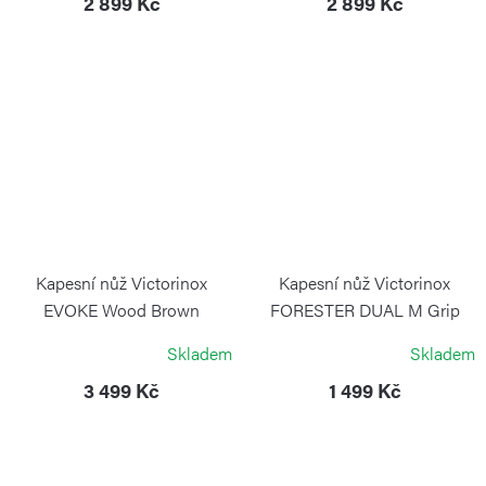
2 899 Kč
2 899 Kč
Kapesní nůž Victorinox
Kapesní nůž Victorinox
EVOKE Wood Brown
FORESTER DUAL M Grip
červený
VICTORINOX
Skladem
Skladem
VICTORINOX
3 499 Kč
1 499 Kč