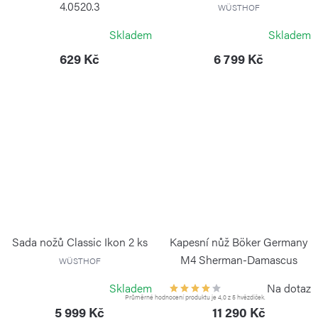
4.0520.3
WÜSTHOF
VICTORINOX
Skladem
Skladem
629 Kč
6 799 Kč
Sada nožů Classic Ikon 2 ks
Kapesní nůž Böker Germany
M4 Sherman-Damascus
WÜSTHOF
BÖKER SOLINGEN
Skladem
Na dotaz
Průměrné hodnocení produktu je 4,0 z 5 hvězdiček.
5 999 Kč
11 290 Kč