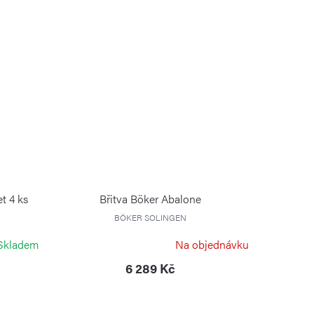
t 4 ks
Břitva Böker Abalone
BÖKER SOLINGEN
Skladem
Na objednávku
6 289 Kč