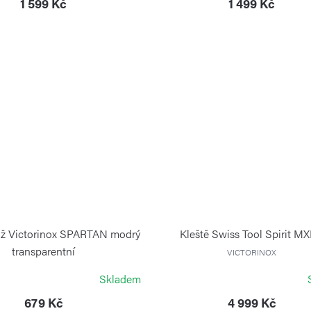
1 599 Kč
1 499 Kč
ůž Victorinox SPARTAN modrý
Kleště Swiss Tool Spirit M
transparentní
VICTORINOX
VICTORINOX
Skladem
679 Kč
4 999 Kč