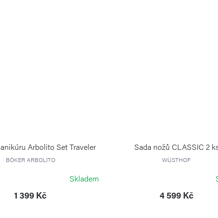
nikúru Arbolito Set Traveler
Sada nožů CLASSIC 2 k
BÖKER ARBOLITO
WÜSTHOF
Skladem
1 399 Kč
4 599 Kč