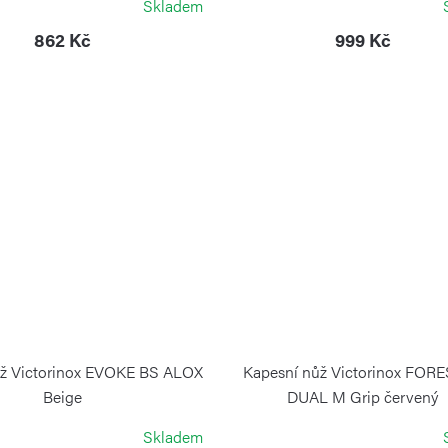
Skladem
862 Kč
999 Kč
ůž Victorinox EVOKE BS ALOX
Kapesní nůž Victorinox FOR
Beige
DUAL M Grip červený
VICTORINOX
VICTORINOX
Skladem