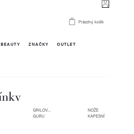
Nákupní
Prázdný košík
košík
BEAUTY
ZNAČKY
OUTLET
ínky
GRILOVACÍ
NOŽE
GURU
KAPESNÍ
I
KOVANÉ