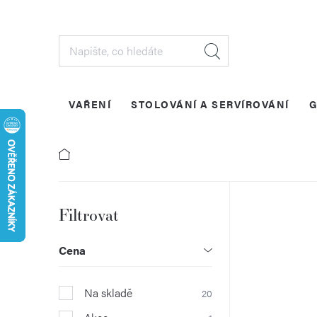
Přejít
na
obsah
VAŘENÍ
STOLOVÁNÍ A SERVÍROVÁNÍ
G
P
o
Cena
s
Na skladě
20
t