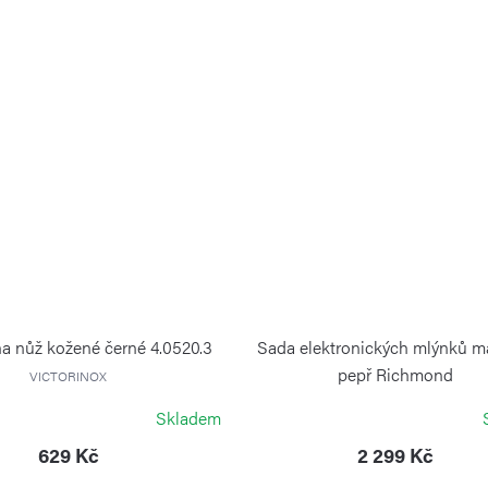
a nůž kožené černé 4.0520.3
Sada elektronických mlýnků ma
pepř Richmond
VICTORINOX
COLE&MASON
Skladem
629 Kč
2 299 Kč