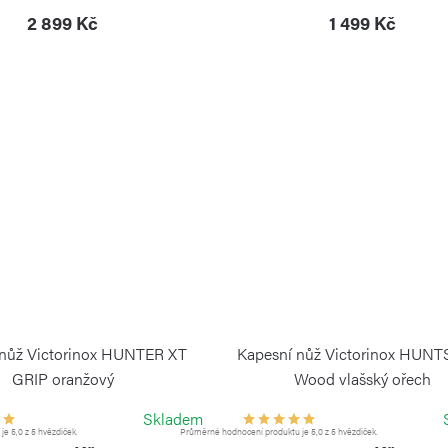
2 899 Kč
1 499 Kč
 nůž Victorinox HUNTER XT
Kapesní nůž Victorinox HU
GRIP oranžový
Wood vlašský ořech
VICTORINOX
VICTORINOX
Skladem
e 5,0 z 5 hvězdiček.
Průměrné hodnocení produktu je 5,0 z 5 hvězdiček.