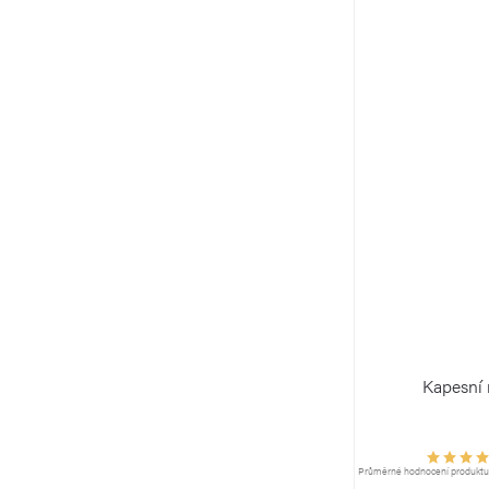
Kapesní
Průměrné hodnocení produktu j