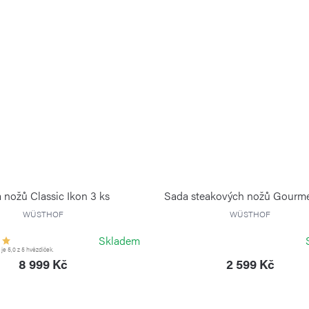
 nožů Classic Ikon 3 ks
Sada steakových nožů Gourme
WÜSTHOF
WÜSTHOF
Skladem
e 5,0 z 5 hvězdiček.
8 999 Kč
2 599 Kč