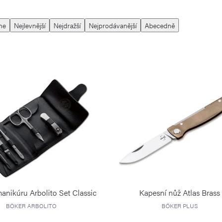
me
Nejlevnější
Nejdražší
Nejprodávanější
Abecedně
anikúru Arbolito Set Classic
Kapesní nůž Atlas Brass
BÖKER ARBOLITO
BÖKER PLUS