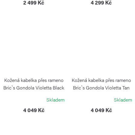
2 499 Kč
4 299 Kč
Kožená kabelka přes rameno
Kožená kabelka přes rameno
Bric`s Gondola Violetta Black
Bric`s Gondola Violetta Tan
Leather
BRIC´S
Skladem
Skladem
BRIC´S
4 049 Kč
4 049 Kč