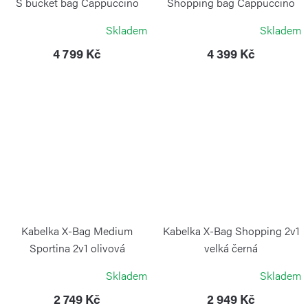
S bucket bag Cappuccino
Shopping bag Cappuccino
BRIC`S
BRIC`S
Skladem
Skladem
4 799 Kč
4 399 Kč
Kabelka X-Bag Medium
Kabelka X-Bag Shopping 2v1
Sportina 2v1 olivová
velká černá
BRIC`S
BRIC`S
Skladem
Skladem
2 749 Kč
2 949 Kč