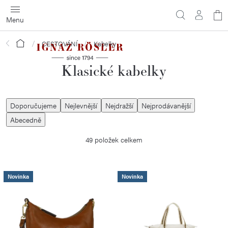
Přejít
N
na
obsah
ko
Domů
CESTOVÁNÍ
Kabelky
Klasické kabelky
Ř
Doporučujeme
Nejlevnější
Nejdražší
Nejprodávanější
a
Abecedně
z
49
položek celkem
e
n
í
V
Novinka
Novinka
p
ý
r
p
o
i