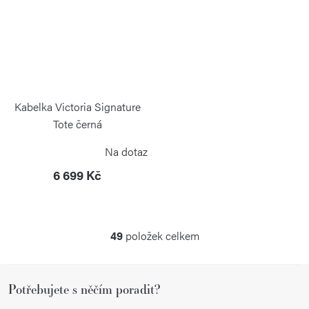
Kabelka Victoria Signature
Tote černá
VICTORINOX
Na dotaz
6 699 Kč
49
položek celkem
O
v
Z
l
Potřebujete s něčím poradit?
á
á