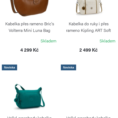
d
s
u
p
k
r
Kabelka přes rameno Bric's
Kabelka do ruky i přes
t
o
Volterra Mini Luna Bag
rameno Kipling ART Soft
Tobacco
Sand
ů
d
Skladem
Skladem
BRIC`S
KIPLING
u
4 299 Kč
2 499 Kč
k
t
Novinka
Novinka
ů
Velká crossbody kabelka
Velká crossbody kabelka