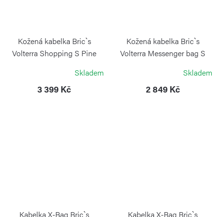
Kožená kabelka Bric`s
Kožená kabelka Bric`s
Volterra Shopping S Pine
Volterra Messenger bag S
Black
BRIC´S
Skladem
Skladem
BRIC´S
3 399 Kč
2 849 Kč
Kabelka X-Bag Bric`s
Kabelka X-Bag Bric`s