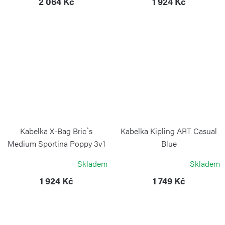
2 064 Kč
1 924 Kč
Kabelka X-Bag Bric`s
Kabelka Kipling ART Casual
Medium Sportina Poppy 3v1
Blue
BRIC`S
KIPLING
Skladem
Skladem
1 924 Kč
1 749 Kč