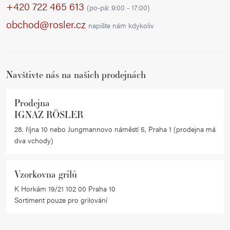
p
d
+420 722 465 613
(po-pá: 9:00 - 17:00)
a
a
obchod@rosler.cz
napište nám kdykoliv
c
t
í
í
p
r
Navštivte nás na našich prodejnách
v
k
Prodejna
y
IGNAZ RÖSLER
v
28. října 10 nebo Jungmannovo náměstí 5, Praha 1 (prodejna má
ý
dva vchody)
p
i
Vzorkovna grilů
s
K Horkám 19/21 102 00 Praha 10
u
Sortiment pouze pro grilování