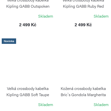
Kipling GABB Outspoken
Kipling GABB Ruby Red
Green
KIPLING
Skladem
Skladem
KIPLING
2 499 Kč
2 499 Kč
Novinka
Velká crossbody kabelka
Kožená crossbody kabelka
Kipling GABB Soft Taupe
Bric`s Gondola Margherita
Gardenia Tan Leather
KIPLING
Skladem
Skladem
BRIC´S