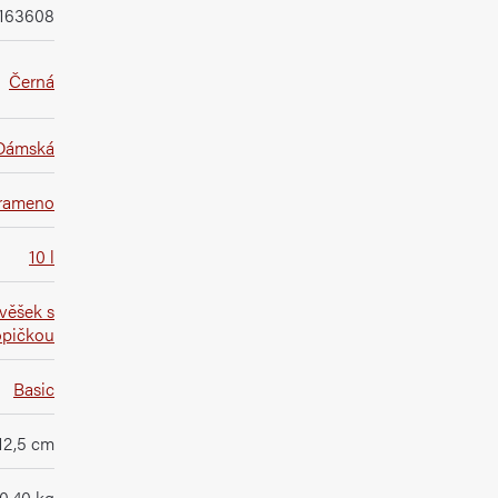
163608
Černá
Dámská
 rameno
10 l
ívěšek s
opičkou
Basic
 12,5 cm
0,40 kg