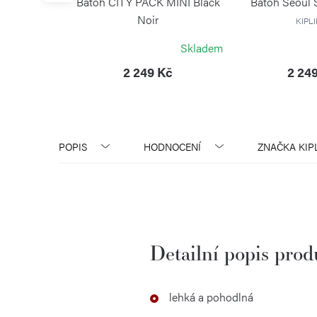
Black Noir
Batoh CITY PACK MINI Black
Batoh Seoul 
Noir
KIPL
KIPLING
Skladem
Skladem
Kč
2 249 Kč
2 24
POPIS
HODNOCENÍ
ZNAČKA
KIP
Detailní popis pro
lehká a pohodlná