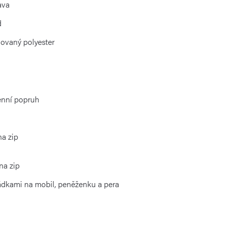
ava
d
lovaný polyester
enní popruh
na zip
na zip
ádkami na mobil, peněženku a pera