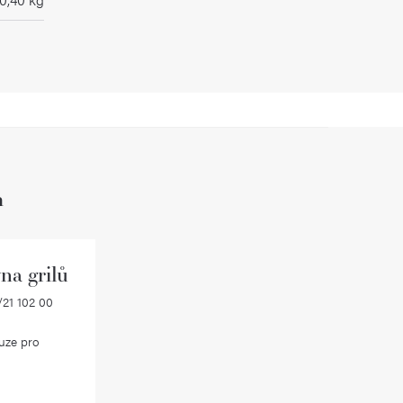
h
na grilů
21 102 00
uze pro