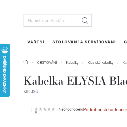
Přejít
na
obsah
VAŘENÍ
STOLOVÁNÍ A SERVÍROVÁNÍ
G
Domů
CESTOVÁNÍ
Kabelky
Klasické kabelky
Ka
Kabelka ELYSIA Bla
KIPLING
Podrobnosti hodnoce
Neohodnoceno
Průměrné
hodnocení
produktu
je
0,0