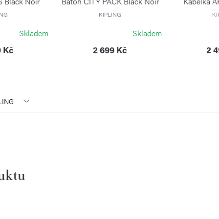
S Black Noir
Batoh CITY PACK Black Noir
Kabelka A
ING
KIPLING
KI
Skladem
Skladem
9 Kč
2 699 Kč
2 
LING
duktu