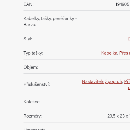
EAN
:
194905
Kabelky, tašky, peněženky -
Barva
:
Styl
:
Typ tašky
:
Kabelka
,
Přes
Objem
:
Nastavitelný popruh
,
Př
Příslušenství
:
Kolekce
:
Rozměry
:
29,5 x 23 x
Hmotnost
: