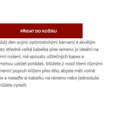
PŘIDAT DO KOŠÍKU
každý den svými optimistickými barvami a skvělým
to středně velká kabelka přes rameno je ideální na
nní nošení, má spoustu užitečných kapes a
mohou udržet pořádek. Můžete ji nosit třemi různými
amenní popruh křížem přes tělo, abyste měli volné
ťte a nasaďte si kabelku na rameno nebo jednoduše
ůžete vyrazit.