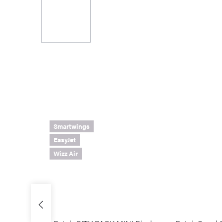
Smartwings
EasyJet
Wizz Air