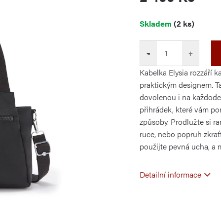
Měrná
Skladem
(2 ks)
cena:
−
+
Kabelka Elysia rozzáří 
praktickým designem. Ta
dovolenou i na každode
přihrádek, které vám po
způsoby. Prodlužte si r
ruce, nebo popruh zkra
použijte pevná ucha, a m
Detailní informace