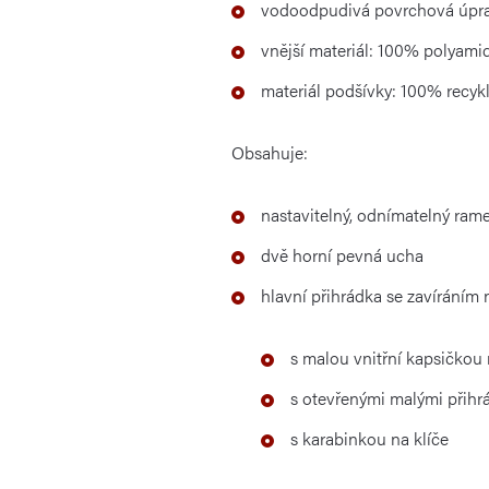
vodoodpudivá povrchová úpr
vnější materiál: 100% polyami
materiál podšívky: 100% recyk
Obsahuje:
nastavitelný, odnímatelný ram
dvě horní pevná ucha
hlavní přihrádka se zavíráním 
s malou vnitřní kapsičkou 
s otevřenými malými přihr
s karabinkou na klíče