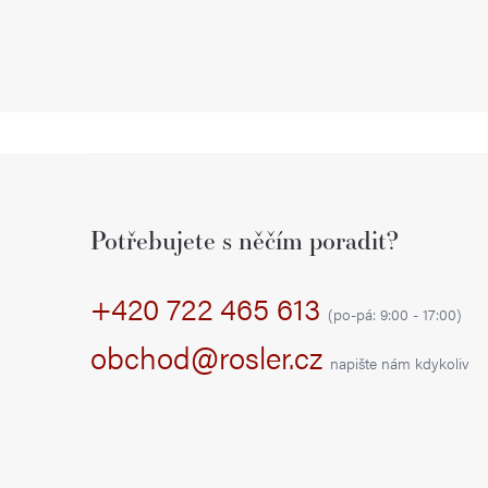
Z
á
Potřebujete s něčím poradit?
p
+420 722 465 613
a
(po-pá: 9:00 - 17:00)
t
obchod@rosler.cz
napište nám kdykoliv
í