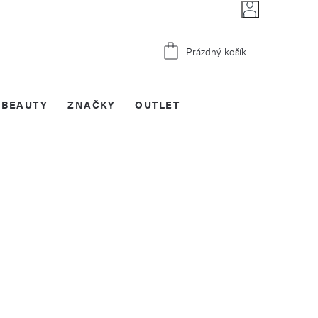
Nákupní
Prázdný košík
košík
BEAUTY
ZNAČKY
OUTLET