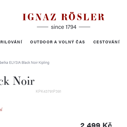
RILOVÁNÍ
OUTDOOR A VOLNÝ ČAS
CESTOVÁNÍ
belka ELYSIA Black Noir
Kipling
ck Noir
KPK43791P391
ní
2 499 Kč