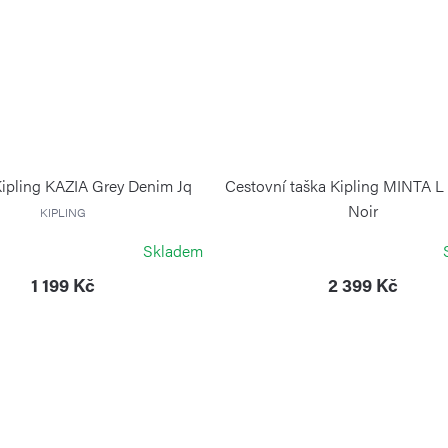
Kipling KAZIA Grey Denim Jq
Cestovní taška Kipling MINTA L
Noir
KIPLING
KIPLING
Skladem
1 199 Kč
2 399 Kč