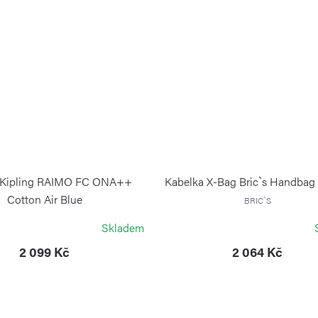
 Kipling RAIMO FC ONA++
Kabelka X-Bag Bric`s Handbag
Cotton Air Blue
BRIC`S
KIPLING
Skladem
2 099 Kč
2 064 Kč