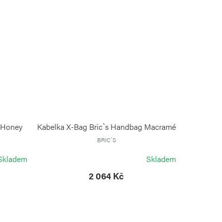
 Honey
Kabelka X-Bag Bric`s Handbag Macramé
BRIC`S
Skladem
Skladem
2 064 Kč