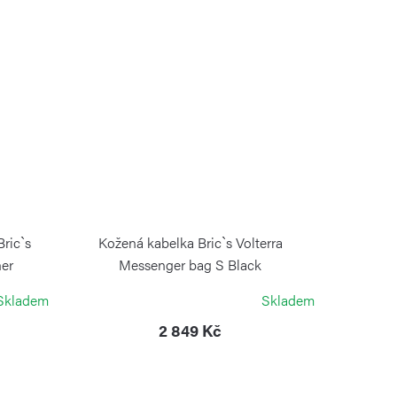
ric`s
Kožená kabelka Bric`s Volterra
her
Messenger bag S Black
BRIC´S
Skladem
Skladem
2 849 Kč