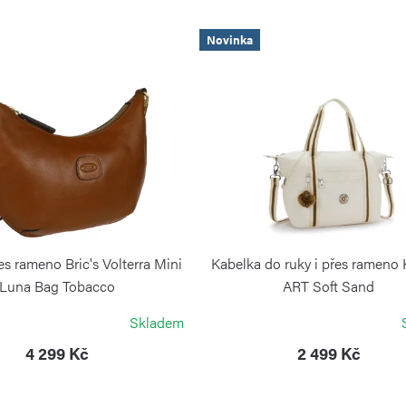
Novinka
es rameno Bric's Volterra Mini
Kabelka do ruky i přes rameno 
Luna Bag Tobacco
ART Soft Sand
BRIC`S
KIPLING
Skladem
4 299 Kč
2 499 Kč