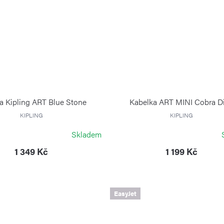
a Kipling ART Blue Stone
Kabelka ART MINI Cobra D
KIPLING
KIPLING
Skladem
1 349 Kč
1 199 Kč
EasyJet