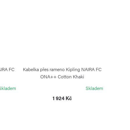
AIRA FC
Kabelka přes rameno Kipling NAIRA FC
ONA++ Cotton Khaki
KIPLING
Skladem
Skladem
1 924 Kč