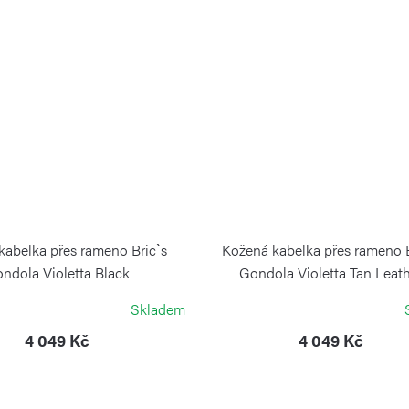
kabelka přes rameno Bric`s
Kožená kabelka přes rameno B
ndola Violetta Black
Gondola Violetta Tan Leat
BRIC´S
BRIC´S
Skladem
4 049 Kč
4 049 Kč