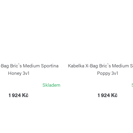
-Bag Bric`s Medium Sportina
Kabelka X-Bag Bric`s Medium S
Honey 3v1
Poppy 3v1
BRIC`S
BRIC`S
Skladem
1 924 Kč
1 924 Kč