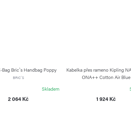
X-Bag Bric`s Handbag Poppy
Kabelka přes rameno Kipling N
ONA++ Cotton Air Blue
BRIC`S
KIPLING
Skladem
2 064 Kč
1 924 Kč