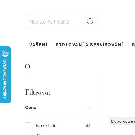
Přejít
na
obsah
VAŘENÍ
STOLOVÁNÍ A SERVÍROVÁNÍ
G
P
o
Cena
Ř
s
Doporučuje
Na skladě
43
a
t