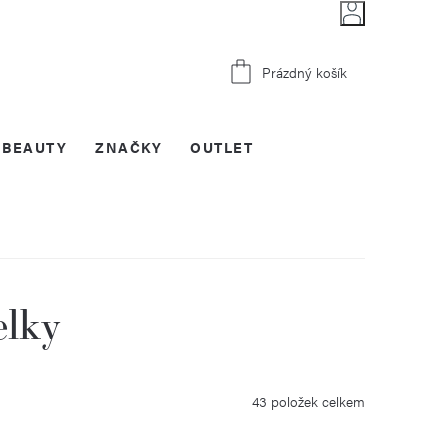
Nákupní
Prázdný košík
košík
BEAUTY
ZNAČKY
OUTLET
elky
43
položek celkem