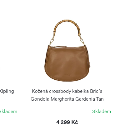
Kipling
Kožená crossbody kabelka Bric`s
Gondola Margherita Gardenia Tan
Leather
Skladem
Skladem
BRIC´S
4 299 Kč