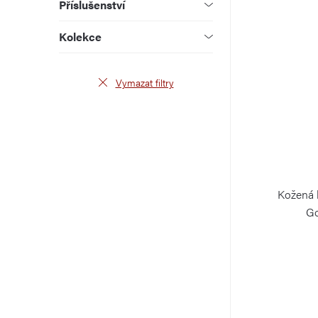
t
k
Příslušenství
ů
t
Kolekce
ů
Vymazat filtry
Kožená 
Go